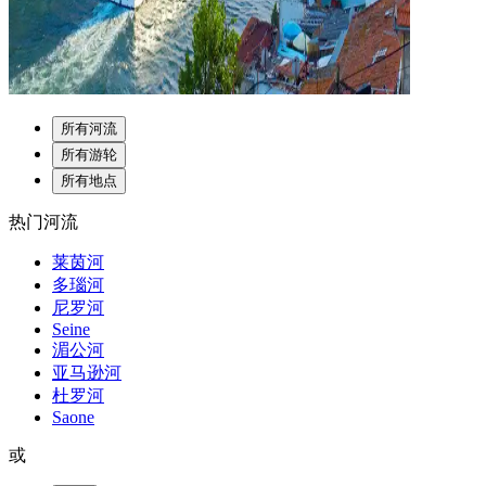
所有河流
所有游轮
所有地点
热门河流
莱茵河
多瑙河
尼罗河
Seine
湄公河
亚马逊河
杜罗河
Saone
或