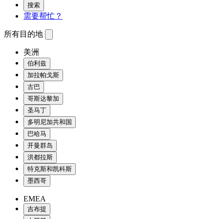
搜索
需要帮忙？
所有目的地
美洲
伯利兹
加拉帕戈斯
古巴
哥斯达黎加
圣马丁
多明尼加共和国
巴哈马
开曼群岛
洪都拉斯
特克斯和凯科斯
墨西哥
EMEA
吉布提