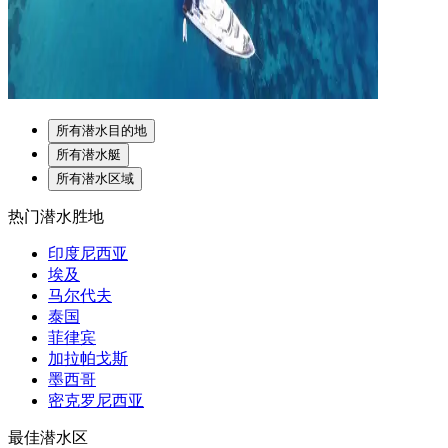
所有潜水目的地
所有潜水艇
所有潜水区域
热门潜水胜地
印度尼西亚
埃及
马尔代夫
泰国
菲律宾
加拉帕戈斯
墨西哥
密克罗尼西亚
最佳潜水区