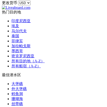
更改货币
热门目的地
印度尼西亚
埃及
马尔代夫
泰国
菲律宾
加拉帕戈斯
墨西哥
密克罗尼西亚
所有目的地（A-Z）
所有船宿（A-Z）
最佳潜水区
大堡礁
外大堡礁
鳕鱼洞
珊瑚海
丝带礁