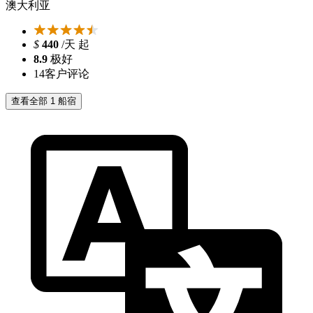
澳大利亚
$
440
/天 起
8.9
极好
14
客户评论
查看全部 1 船宿