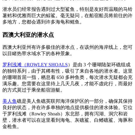
潜水员们经常报告遇到过大型鲨鱼，特别是友好而温顺的马铃
薯鳕和优雅而巨大的鲸鲨。毫无疑问，在船宿船员将前往的许
多地方，您都会遇到许多海龟和鳐鱼。
西澳大利亚的潜水点
西澳大利亚州有许多极佳的潜水点，在该州的海岸线上，您可
以目睹热带水域水下的各种景象。
罗利浅滩（ROWLEY SHOALS
）是由 3 个珊瑚陆架环礁组成
的独特系列，由于其稀有性，吸引了来自各地的潜水者。这里
的珊瑚首屈一指，栖息着 650 多种鱼类，每次潜水无疑都会充
满乐趣。您需要在这里待上几天几夜，才能不虚此行，而最好
的方式莫过于乘坐船宿游艇。
美人鱼
礁是美人鱼礁英联邦海洋保护区的一部分，确保其保持
良好的状态，并在许多单独的地点提供极佳的潜水体验。它位
于罗利浅滩（Rowley Shoals）东北部，拥有泻湖、洞穴和岩
壁，潜水者可以在这里看到海龟、灰礁鲨、白鳍礁鲨、海豚和
金枪鱼。