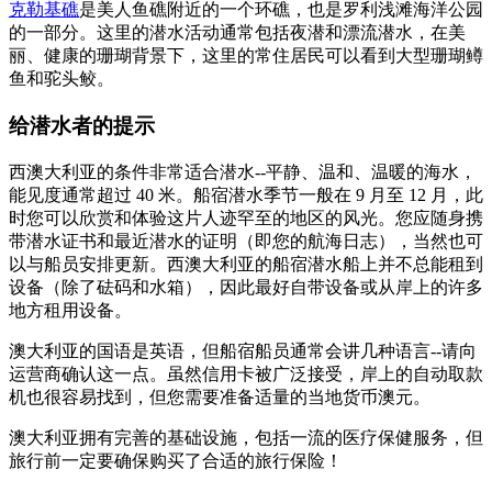
克勒基礁
是美人鱼礁附近的一个环礁，也是罗利浅滩海洋公园
的一部分。这里的潜水活动通常包括夜潜和漂流潜水，在美
丽、健康的珊瑚背景下，这里的常住居民可以看到大型珊瑚鳟
鱼和驼头鲛。
给潜水者的提示
西澳大利亚的条件非常适合潜水--平静、温和、温暖的海水，
能见度通常超过 40 米。船宿潜水季节一般在 9 月至 12 月，此
时您可以欣赏和体验这片人迹罕至的地区的风光。您应随身携
带潜水证书和最近潜水的证明（即您的航海日志），当然也可
以与船员安排更新。西澳大利亚的船宿潜水船上并不总能租到
设备（除了砝码和水箱），因此最好自带设备或从岸上的许多
地方租用设备。
澳大利亚的国语是英语，但船宿船员通常会讲几种语言--请向
运营商确认这一点。虽然信用卡被广泛接受，岸上的自动取款
机也很容易找到，但您需要准备适量的当地货币澳元。
澳大利亚拥有完善的基础设施，包括一流的医疗保健服务，但
旅行前一定要确保购买了合适的旅行保险！