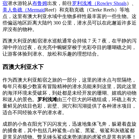
宿
潜水游轮从
布鲁姆
出发，前往
罗利浅滩（Rowley Shoals
）、
美人鱼礁（Mermaid
Reef）和克勒克礁（Clerke Reefs）等地
点，这里有澳大利亚水域中生物多样性最丰富的一些生物。这
些偏远地区距离大陆约 300 公里，潜水员可以在此邂逅许多近
岸没有的物种。
西澳大利亚的船宿潜水巡航通常会持续 7 天 7 夜，在平静的泻
湖中停泊过夜，在光亮中蜿蜒穿梭于光彩夺目的珊瑚礁之间，
让游客体验到潜水、放松和乐趣的理想结合。
西澳大利亚水下
作为西澳大利亚船宿之旅的一部分，这里的潜水点与世隔绝，
每年只有极少数富有冒险精神的潜水员能来到这里，因此这里
的海洋环境未受破坏，到处都是未经开发的珊瑚、嬉戏的动物
和迷人的景色。
罗利浅滩
由三个巨大的环礁组成，环礁上有大
量鲜见的炫目色彩，岩壁、洞穴和泻湖提供了各种潜水项目，
适合不同经验水平的潜水者。
成群的小鱼在阳光下闪闪发光，迅速地集体飞奔，躲避着盘旋
的捕食者，其中包括几种鲨鱼--白鲨、黑鲨、银鲨和灰礁鲨都
是常见的猎物。瞥见锤头鲨或来势汹汹的虎鲨也是常有的事！