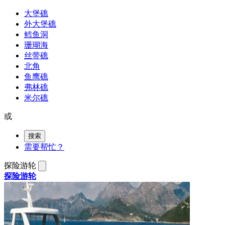
大堡礁
外大堡礁
鳕鱼洞
珊瑚海
丝带礁
北角
鱼鹰礁
弗林礁
米尔礁
或
搜索
需要帮忙？
探险游轮
探险游轮