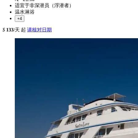
适宜于非深潜员（浮潜者）
温水淋浴
+4
$
133
/天 起
请核对日期