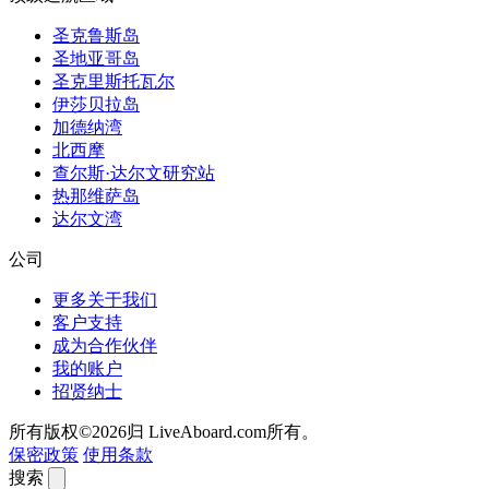
圣克鲁斯岛
圣地亚哥岛
圣克里斯托瓦尔
伊莎贝拉岛
加德纳湾
北西摩
查尔斯·达尔文研究站
热那维萨岛
达尔文湾
公司
更多关于我们
客户支持
成为合作伙伴
我的账户
招贤纳士
所有版权©2026归 LiveAboard.com所有。
保密政策
使用条款
搜索