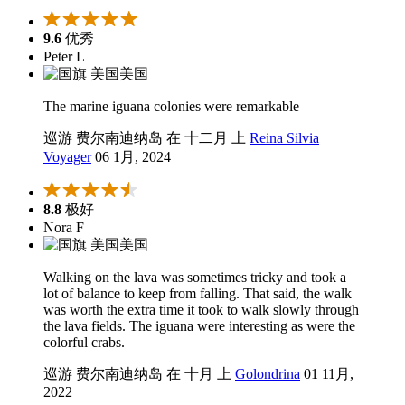
9.6
优秀
Peter L
美国
The marine iguana colonies were remarkable
巡游 费尔南迪纳岛 在 十二月 上
Reina Silvia
Voyager
06 1月, 2024
8.8
极好
Nora F
美国
Walking on the lava was sometimes tricky and took a
lot of balance to keep from falling. That said, the walk
was worth the extra time it took to walk slowly through
the lava fields. The iguana were interesting as were the
colorful crabs.
巡游 费尔南迪纳岛 在 十月 上
Golondrina
01 11月,
2022