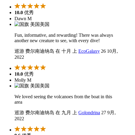
10.0
优秀
Dawn M
美国
Fun, informative, and rewarding! There was always
another new creature to see, with every dive!
巡游 费尔南迪纳岛 在 十月 上
EcoGalaxy
26 10月,
2022
10.0
优秀
Molly M
美国
We loved seeing the volcanoes from the boat in this
area
巡游 费尔南迪纳岛 在 九月 上
Golondrina
27 9月,
2022