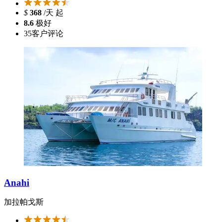
$
368
/天 起
8.6
极好
35
客户评论
Anahi
加拉帕戈斯