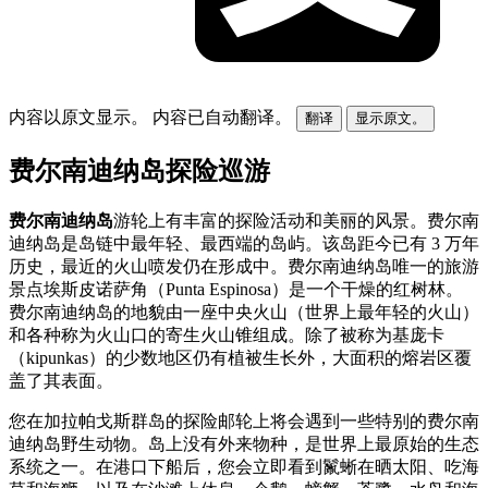
内容以原文显示。
内容已自动翻译。
翻译
显示原文。
费尔南迪纳岛探险巡游
费尔南迪纳岛
游轮上有丰富的探险活动和美丽的风景。费尔南
迪纳岛是岛链中最年轻、最西端的岛屿。该岛距今已有 3 万年
历史，最近的火山喷发仍在形成中。费尔南迪纳岛唯一的旅游
景点埃斯皮诺萨角（Punta Espinosa）是一个干燥的红树林。
费尔南迪纳岛的地貌由一座中央火山（世界上最年轻的火山）
和各种称为火山口的寄生火山锥组成。除了被称为基庞卡
（kipunkas）的少数地区仍有植被生长外，大面积的熔岩区覆
盖了其表面。
您在加拉帕戈斯群岛的探险邮轮上将会遇到一些特别的费尔南
迪纳岛野生动物。岛上没有外来物种，是世界上最原始的生态
系统之一。在港口下船后，您会立即看到鬣蜥在晒太阳、吃海