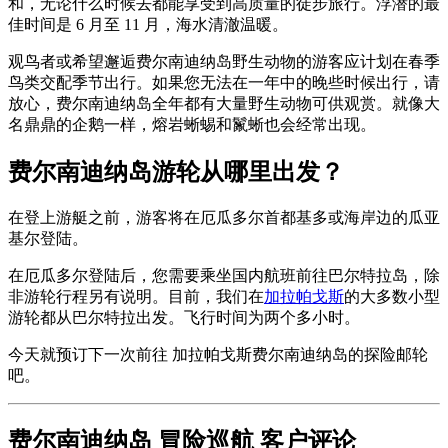
和，无论什么时候去都能享受到高质量的徒步旅行。浮潜的最
佳时间是 6 月至 11 月，海水清澈温暖。
观鸟者或希望邂逅费尔南迪纳岛野生动物的游客应计划在春季
鸟类交配季节出行。如果您无法在一年中的晚些时候出行，请
放心，费尔南迪纳岛全年都有大量野生动物可供观赏。就像大
名鼎鼎的企鹅一样，熔岩蜥蜴和鬣蜥也会经常出现。
费尔南迪纳岛游轮从哪里出发？
在登上游艇之前，游客将在厄瓜多尔首都基多或海岸边的瓜亚
基尔登陆。
在厄瓜多尔登陆后，您需要乘坐国内航班前往巴尔特拉岛，除
非游轮行程另有说明。目前，我们在
加拉帕戈斯
的大多数小型
游轮都从巴尔特拉出发。飞行时间为两个多小时。
今天就
预订下一次前往
加拉帕戈斯费尔南迪纳岛的
探险邮轮
吧。
费尔南迪纳岛 冒险巡航 客户评论