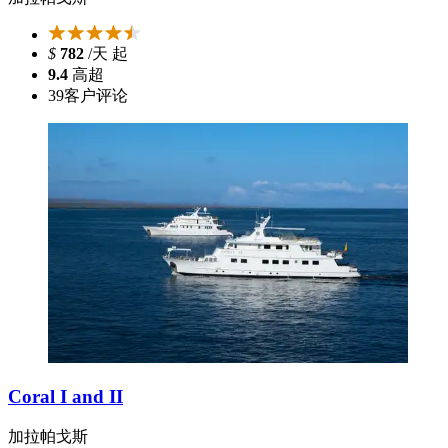
$
782
/天 起
9.4
高超
39
客户评论
Coral I and II
加拉帕戈斯