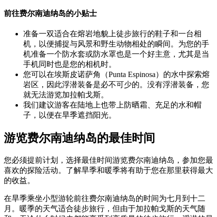
前往费尔南迪纳岛的小贴士
准备一双适合在熔岩地貌上徒步旅行的鞋子和一台相
机，以便捕捉与风景和野生动物相处的瞬间。为您的手
机准备一个防水套或防水罩也是一个好主意，尤其是当
手机同时也是您的相机时。
您可以在埃斯皮诺萨角（Punta Espinosa）的水中探索熔
岩区，因此浮潜装备是必不可少的。没有浮潜装备，您
就无法游览加拉帕戈斯。
我们建议游客在陆地上也带上防晒霜、充足的水和帽
子，以便在旱季遮挡阳光。
游览费尔南迪纳岛的最佳时间
您必须提前计划，选择最佳时间游览费尔南迪纳岛，参加您最
喜欢的探险活动。了解旱季和暖季将有助于您在那里获得最大
的收益。
在旱季乘坐小型游轮前往费尔南迪纳岛的时间为七月到十二
月。暖季的天气适合徒步旅行，但由于加拉帕戈斯的天气随