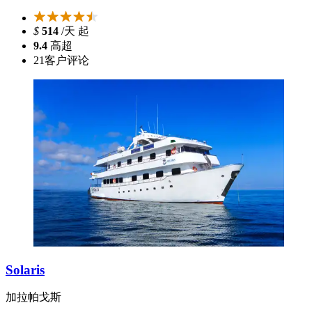
$
514
/天 起
9.4
高超
21
客户评论
Solaris
加拉帕戈斯