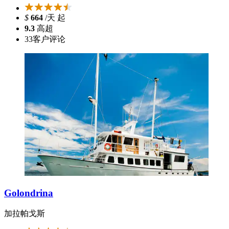
$
664
/天 起
9.3
高超
33
客户评论
Golondrina
加拉帕戈斯