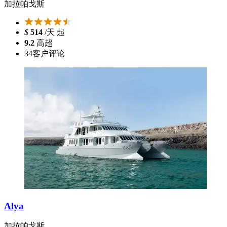
加拉帕戈斯
$
514
/天 起
9.2
高超
34
客户评论
Alya
加拉帕戈斯