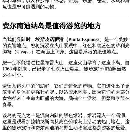
草和海狮，以及在沙滩上休息。企鹅、螃蟹、苍鹭、水鸟和海
龟也是您可能遇到的动物。
费尔南迪纳岛最值得游览的地方
当我们登陆时，
埃斯皮诺萨港（Punta Espinosa
）是一个美妙
的欢迎地点。您将沉浸在火山景观中，红色和碧蓝色的萨利光
脚蟹（zayapas）在海面上飞奔。这里是浮潜的绝佳地点。
您一定不能错过拉昆布雷火山，这座火山孕育了这座小岛。自
1968 年以来，已记录了七次火山爆发。徒步旅行和拍照当然
必不可少。
请留意镜头中的鸬鹚群。它们是进化的产物。它们进化出了更
笨重的身体和更强壮的腿，以适应水环境，因为它们的大部分
食物都来自生命力旺盛的大海。鸬鹚全年活动，但繁殖季节在
春季。
该岛的亮点之一是流向内陆的黑色熔岩，熔岩流入一个泻湖。
这里是观看加拉帕戈斯鹰从高空俯瞰岛上活动的热门地点。这
里的徒步旅行和费尔南迪纳岛野生动物邂逅都是游客的最爱。