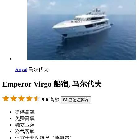
Ariyal
马尔代夫
Emperor Virgo 船宿, 马尔代夫
9.0
高超
84 已验证评论
提供高氧
免费高氧
独立卫浴
冷气客舱
适宜于非深潜员（浮潜者）