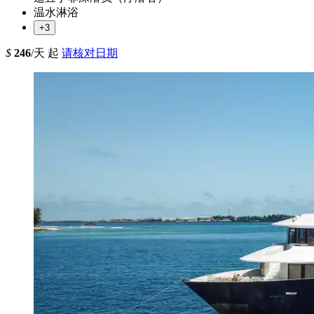
温水淋浴
+3
$
246
/天 起
请核对日期