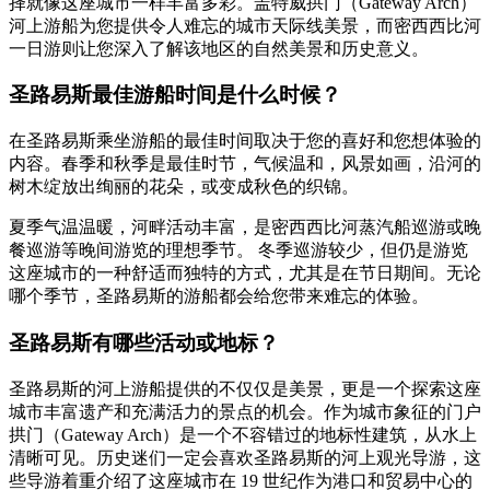
择就像这座城市一样丰富多彩。盖特威拱门（Gateway Arch）
河上游船为您提供令人难忘的城市天际线美景，而密西西比河
一日游则让您深入了解该地区的自然美景和历史意义。
圣路易斯最佳游船时间是什么时候？
在圣路易斯乘坐游船的最佳时间取决于您的喜好和您想体验的
内容。春季和秋季是最佳时节，气候温和，风景如画，沿河的
树木绽放出绚丽的花朵，或变成秋色的织锦。
夏季气温温暖，河畔活动丰富，是密西西比河蒸汽船巡游或晚
餐巡游等晚间游览的理想季节。 冬季巡游较少，但仍是游览
这座城市的一种舒适而独特的方式，尤其是在节日期间。无论
哪个季节，圣路易斯的游船都会给您带来难忘的体验。
圣路易斯有哪些活动或地标？
圣路易斯的河上游船提供的不仅仅是美景，更是一个探索这座
城市丰富遗产和充满活力的景点的机会。作为城市象征的门户
拱门（Gateway Arch）是一个不容错过的地标性建筑，从水上
清晰可见。历史迷们一定会喜欢圣路易斯的河上观光导游，这
些导游着重介绍了这座城市在 19 世纪作为港口和贸易中心的