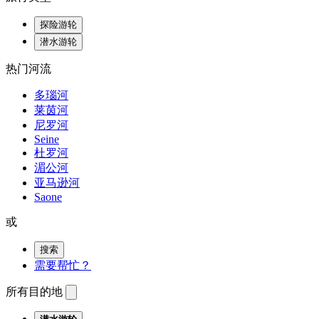
探险游轮
潜水游轮
热门河流
多瑙河
莱茵河
尼罗河
Seine
杜罗河
湄公河
亚马逊河
Saone
或
搜索
需要帮忙？
所有目的地