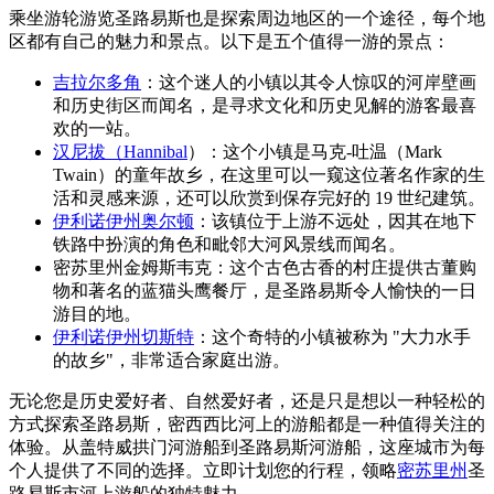
乘坐游轮游览圣路易斯也是探索周边地区的一个途径，每个地
区都有自己的魅力和景点。以下是五个值得一游的景点：
吉拉尔多角
：这个迷人的小镇以其令人惊叹的河岸壁画
和历史街区而闻名，是寻求文化和历史见解的游客最喜
欢的一站。
汉尼拔（Hannibal
）：这个小镇是马克-吐温（Mark
Twain）的童年故乡，在这里可以一窥这位著名作家的生
活和灵感来源，还可以欣赏到保存完好的 19 世纪建筑。
伊利诺伊州奥尔顿
：该镇位于上游不远处，因其在地下
铁路中扮演的角色和毗邻大河风景线而闻名。
密苏里州金姆斯韦克：这个古色古香的村庄提供古董购
物和著名的蓝猫头鹰餐厅，是圣路易斯令人愉快的一日
游目的地。
伊利诺伊州切斯特
：这个奇特的小镇被称为 "大力水手
的故乡"，非常适合家庭出游。
无论您是历史爱好者、自然爱好者，还是只是想以一种轻松的
方式探索圣路易斯，密西西比河上的游船都是一种值得关注的
体验。从盖特威拱门河游船到圣路易斯河游船，这座城市为每
个人提供了不同的选择。立即计划您的行程，领略
密苏里州
圣
路易斯市河上游船的独特魅力。