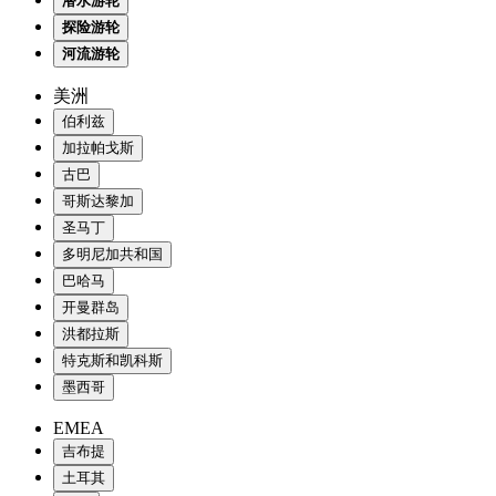
潜水游轮
探险游轮
河流游轮
美洲
伯利兹
加拉帕戈斯
古巴
哥斯达黎加
圣马丁
多明尼加共和国
巴哈马
开曼群岛
洪都拉斯
特克斯和凯科斯
墨西哥
EMEA
吉布提
土耳其