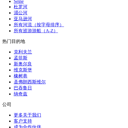
Seine
杜罗河
湄公河
亚马逊河
所有河流（按字母排序）
所有巡游游船（A-Z）
热门目的地
克利夫兰
孟菲斯
新奥尔良
维克斯堡
橡树巷
圣弗朗西斯维尔
巴吞鲁日
纳奇兹
公司
更多关于我们
客户支持
成为合作伙伴