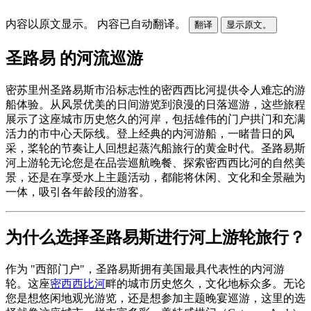
内容以原文显示。
内容已自动翻译。
翻译
显示原文。
圣路易 的河流巡游
密苏里州圣路易斯市沿标志性的密西西比河提供令人难忘的游
船体验。从风景优美的日间游览到浪漫的日落巡游，这些旅程
展示了这座城市历史悠久的河岸，包括雄伟的门户拱门和充满
活力的市中心天际线。登上经典的内河游船，一睹昔日的风
采，桨轮的节奏让人回想起蒸汽船旅行的黄金时代。圣路易斯
河上游轮无论您是在品尝巡航晚餐、探索密西西比河的自然美
景，还是在享受水上主题活动，都能将休闲、文化和全景融为
一体，吸引各年龄段的游客。
为什么选择圣路易斯进行河上游轮旅行？
作为 "西部门户"，圣路易斯拥有美国最具代表性的内河游
轮。这座
密西西比河
畔的城市历史悠久，文化地标众多。无论
您是想悠闲地观光游览，还是想参加主题晚宴巡游，这里的选