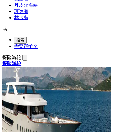
丹皮尔海峡
班达海
林卡岛
或
搜索
需要帮忙？
探险游轮
探险游轮