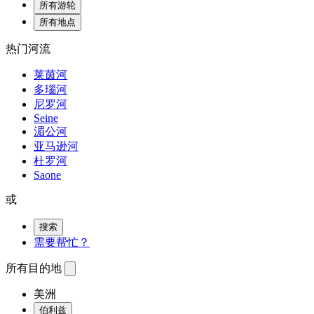
所有游轮
所有地点
热门河流
莱茵河
多瑙河
尼罗河
Seine
湄公河
亚马逊河
杜罗河
Saone
或
搜索
需要帮忙？
所有目的地
美洲
伯利兹