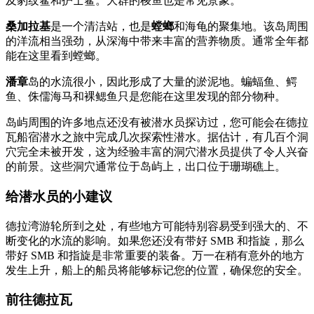
及豹纹鲨和护士鲨。大群的梭鱼也是常见景象。
桑加拉基
是一个清洁站，也是
螳螂
和海龟的聚集地。该岛周围
的洋流相当强劲，从深海中带来丰富的营养物质。通常全年都
能在这里看到螳螂。
潘章
岛的水流很小，因此形成了大量的淤泥地。蝙蝠鱼、鳄
鱼、侏儒海马和裸鳃鱼只是您能在这里发现的部分物种。
岛屿周围的许多地点还没有被潜水员探访过，您可能会在德拉
瓦船宿潜水之旅中完成几次探索性潜水。据估计，有几百个洞
穴完全未被开发，这为经验丰富的洞穴潜水员提供了令人兴奋
的前景。这些洞穴通常位于岛屿上，出口位于珊瑚礁上。
给潜水员的小建议
德拉湾游轮所到之处，有些地方可能特别容易受到强大的、不
断变化的水流的影响。如果您还没有带好 SMB 和指旋，那么
带好 SMB 和指旋是非常重要的装备。万一在稍有意外的地方
发生上升，船上的船员将能够标记您的位置，确保您的安全。
前往德拉瓦