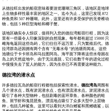
从德拉旺出发的船宿意味着要游览珊瑚三角区，该地区是地球
上生物多样性最丰富的地区之一。迄今为止，这里已发现 872
种鱼类和 507 种珊瑚。此外，这里还有许多受保护的无脊椎动
物，包括 5 种巨型海蛤和椰子蟹。
该地区确实令人惊叹，值得列入您的德拉湾船宿行程，因为这
里有一些最令人印象深刻的自然现象。每年都有超过 15000 只
雌海龟返回这些岛屿，它们往往不远万里，只为繁殖后代。德
拉湾群岛还因拥有两个含有 "无毒水母 "的池塘而闻名。这些
池塘位于卡卡班岛和马拉图阿岛。海平面下降将这些水母困在
岛上的天然盆地中。由于无法逃脱，它们在数千年的进化过程
中慢慢失去了蜇人的能力，因为生存已不再需要这种能力。
德拉湾的潜水点
许多德拉瓦岛的船宿行程都包括探索性潜水。
德拉湾岛
周围有
几个潜水点，既有淤泥潜水点，也有漂流潜水点。淤泥潜水点
吸引了各种大型物种，包括剧毒的蓝环章鱼、各种颜色的蛙
鱼、斑节虾和鬼琵琶鱼。漂流地点吸引了众多大型中上层物
种，包括几种鲨鱼。这里可以看到大洋白鳍鲨和黑鳍礁鲨，以