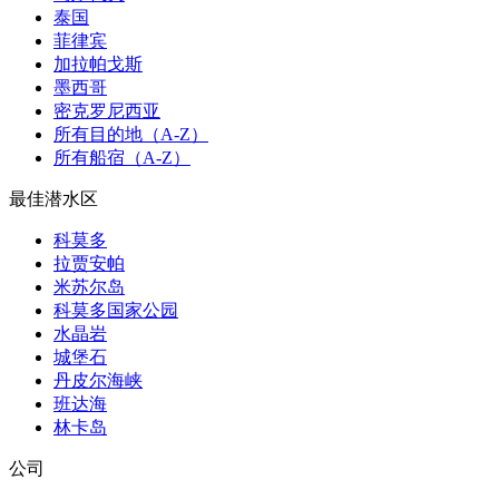
泰国
菲律宾
加拉帕戈斯
墨西哥
密克罗尼西亚
所有目的地（A-Z）
所有船宿（A-Z）
最佳潜水区
科莫多
拉贾安帕
米苏尔岛
科莫多国家公园
水晶岩
城堡石
丹皮尔海峡
班达海
林卡岛
公司