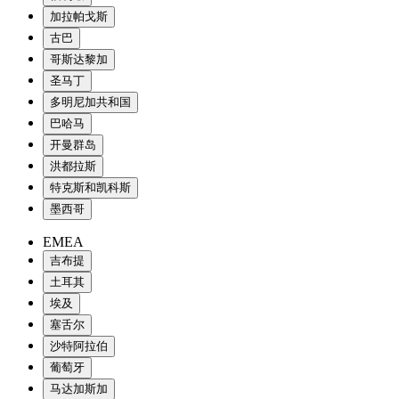
加拉帕戈斯
古巴
哥斯达黎加
圣马丁
多明尼加共和国
巴哈马
开曼群岛
洪都拉斯
特克斯和凯科斯
墨西哥
EMEA
吉布提
土耳其
埃及
塞舌尔
沙特阿拉伯
葡萄牙
马达加斯加