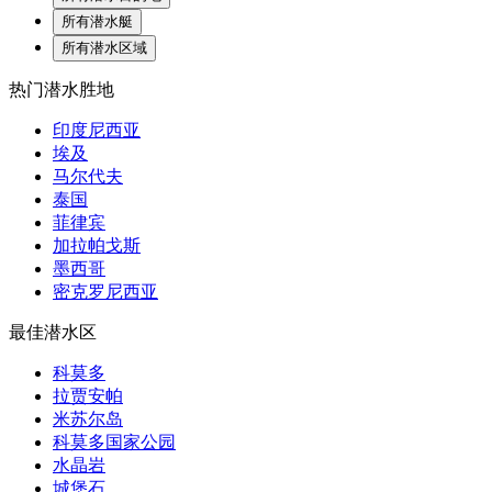
所有潜水艇
所有潜水区域
热门潜水胜地
印度尼西亚
埃及
马尔代夫
泰国
菲律宾
加拉帕戈斯
墨西哥
密克罗尼西亚
最佳潜水区
科莫多
拉贾安帕
米苏尔岛
科莫多国家公园
水晶岩
城堡石