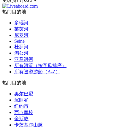
更改货币
热门目的地
多瑙河
莱茵河
尼罗河
Seine
杜罗河
湄公河
亚马逊河
所有河流（按字母排序）
所有巡游游船（A-Z）
热门目的地
奥尔巴尼
沉睡谷
纽约市
西点军校
金斯敦
卡茨基尔山脉