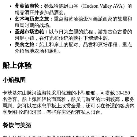
葡萄酒游轮：
参观哈德逊山谷（Hudson Valley AVA）的
精品酒庄并参加品酒会。
艺术与历史之旅：
重点游览哈德逊河画派画家的故居和
殖民时期的战场。
圣诞市场游轮：
以节日为主题的航程，游览古色古香的
河畔小镇，在灯光和传统的映衬下熠熠生辉。
美食之旅：
船上和岸上的配对、品尝和烹饪课程，重点
介绍当地农场和厨师。
船上体验
小船氛围
卡茨基尔山脉河流游轮采用优雅的小型船舶，可搭载 30-150
名游客。船上氛围轻松而高雅，船员与游客的比例较高，服务
周到。您可以在休息甲板上欣赏全景，还可以在舒适的客房内
享受图书馆和河景，有些客房还配有私人阳台。
餐饮与美酒