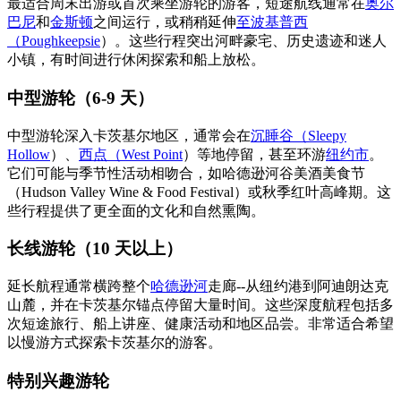
最适合周末出游或首次乘坐游轮的游客，短途航线通常在
奥尔
巴尼
和
金斯顿
之间运行，或稍稍延伸
至波基普西
（Poughkeepsie
）。这些行程突出河畔豪宅、历史遗迹和迷人
小镇，有时间进行休闲探索和船上放松。
中型游轮（6-9 天）
中型游轮深入卡茨基尔地区，通常会在
沉睡谷（Sleepy
Hollow
）、
西点（West Point
）等地停留，甚至环游
纽约市
。
它们可能与季节性活动相吻合，如哈德逊河谷美酒美食节
（Hudson Valley Wine & Food Festival）或秋季红叶高峰期。这
些行程提供了更全面的文化和自然熏陶。
长线游轮（10 天以上）
延长航程通常横跨整个
哈德逊河
走廊--从纽约港到阿迪朗达克
山麓，并在卡茨基尔锚点停留大量时间。这些深度航程包括多
次短途旅行、船上讲座、健康活动和地区品尝。非常适合希望
以慢游方式探索卡茨基尔的游客。
特别兴趣游轮