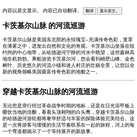
内容以原文显示。
内容已自动翻译。
翻译
显示原文。
卡茨基尔山脉 的河流巡游
卡茨基尔山脉是美国东北部的永恒瑰宝--充满传奇色彩，笼罩
在薄雾之中，迸发出自然和文化的奇观。卡茨基尔山坐落在纽
约州的中心地带，从哈德逊河宁静的河水中眺望，这些森林高
地生机勃勃。乘船游览卡茨基尔河，您会看到峭壁山峰、金色
树叶、历史悠久的河流小镇和迷人村庄的壮丽全景，让您以全
新的视角领略美国最富传奇色彩的地貌之一。
穿越卡茨基尔山脉的河流巡游
无论您是滑行经过革命战争时期的地标，还是在日光浴甲板上
啜饮当地的佳酿，看着头顶翱翔的白头鹰，穿越卡茨基尔山脉
的哈德逊河游轮都将奢华舒适与丰富的探险体验完美结合。这
是一次将游客与缓慢的生活节奏联系在一起的旅程，河上的每
一个弯道都揭示了一个等待展开的新故事。