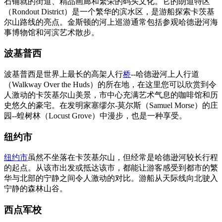
石铺就的街道、精品画廊和繁荣的码头文化。它的朗道特区
（Rondout District）是一个繁华的滨水区，是游船探索卡茨基
尔山路线的亮点。金斯顿的河上巡游通常包括参观哈德逊河海
事博物馆和河滨艺术散步。
波基普西
波基普西是世界上最长的高架人行
桥
--哈德逊河上人行道
（Walkway Over the Huds）的所在地，在这里您可以欣赏到令
人激动的卡茨基尔山美景，市中心充满艺术气息的咖啡馆和历
史悠久的豪宅。在发明家塞缪尔-莫尔斯（Samuel Morse）的庄
园--蝗树林（Locust Grove）中漫步，也是一种享受。
纽约市
纽约市
虽然不坐落在卡茨基尔山，但经常是哈德逊河较长行程
的起点。从该市出发或抵达该市，都能让游客感受到都市的繁
华与北部的宁静之间令人激动的对比。游船从天际线向北驶入
宁静的森林山谷。
西点军校