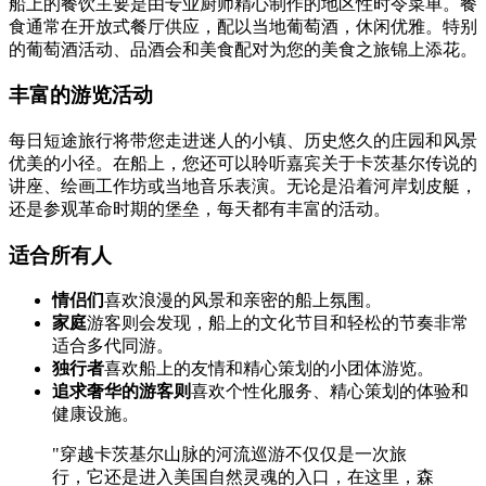
船上的餐饮主要是由专业厨师精心制作的地区性时令菜单。餐
食通常在开放式餐厅供应，配以当地葡萄酒，休闲优雅。特别
的葡萄酒活动、品酒会和美食配对为您的美食之旅锦上添花。
丰富的游览活动
每日短途旅行将带您走进迷人的小镇、历史悠久的庄园和风景
优美的小径。在船上，您还可以聆听嘉宾关于卡茨基尔传说的
讲座、绘画工作坊或当地音乐表演。无论是沿着河岸划皮艇，
还是参观革命时期的堡垒，每天都有丰富的活动。
适合所有人
情侣们
喜欢浪漫的风景和亲密的船上氛围。
家庭
游客则会发现，船上的文化节目和轻松的节奏非常
适合多代同游。
独行者
喜欢船上的友情和精心策划的小团体游览。
追求奢华的游客则
喜欢个性化服务、精心策划的体验和
健康设施。
"穿越卡茨基尔山脉的河流巡游不仅仅是一次旅
行，它还是进入美国自然灵魂的入口，在这里，森