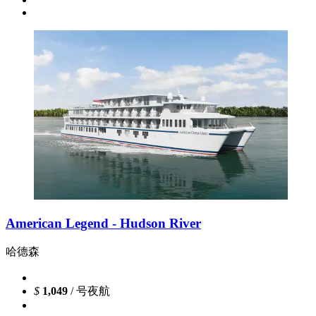
American Legend - Hudson River
哈德森
$
1,049
/ 号夜航