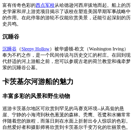
富有传奇色彩的
西点军校
从哈德逊河西岸拔地而起。船上的历
史学家和岸上游览项目揭示了该校在塑造美国早期军事战略中
的作用。在此停靠的游轮不仅能欣赏美景，还能引起深刻的历
史共鸣。
沉睡谷
沉睡谷
（
Sleepy Hollow
）被华盛顿-欧文（Washington Irving）
奉为不朽之作，是一个民间传说与历史交汇的村庄。在回到现
代舒适的河上游船之前，您可以参观古老的荷兰教堂和魂牵梦
萦的沉睡谷公墓。
卡茨基尔河游船的魅力
丰富多彩的风景和野生动物
巡游卡茨基尔地区可欣赏到罕见的马赛克环境--从高耸的悬
崖、宁静的小海湾到秋色葱茏的森林。秃鹰、苍鹭和水獭常常
伴随着您的旅程，而落日则在水面上折射出令人惊叹的色彩。
自然爱好者和摄影师将欣赏到卡茨基尔千变万化的壮丽景色。