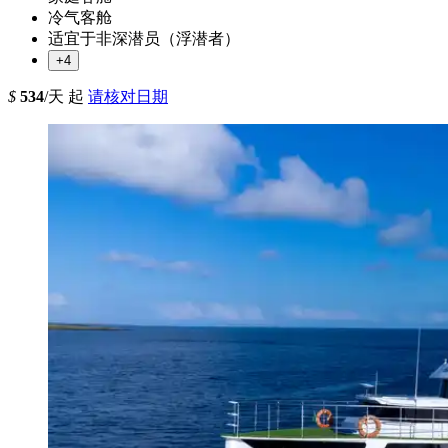
冷气客舱
适宜于非深潜员（浮潜者）
+4
$
534
/天 起
请核对日期