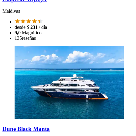
Maldivas
desde
$
231
/ día
9,0
Magnífico
135
reseñas
Dune Black Manta