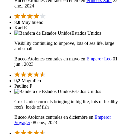
Buceo Atolones centrales en enero en
Princess Sara
22
ene., 2024
8,0
Muy bueno
Karl E
Estados Unidos
Visibility continuing to improve, lots of sea life, large
and small
Buceo Atolones centrales en mayo en
Emperor Leo
01
jun., 2023
9,2
Magnífico
Pauline P
Estados Unidos
Great - nice currents bringing in big life, lots of healthy
reefs, loads of fish
Buceo Atolones centrales en diciembre en
Emperor
Voyager
08 ene., 2023