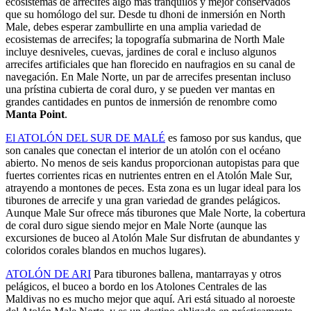
ecosistemas de arrecifes algo más tranquilos y mejor conservados
que su homólogo del sur. Desde tu dhoni de inmersión en North
Male, debes esperar zambullirte en una amplia variedad de
ecosistemas de arrecifes; la topografía submarina de North Male
incluye desniveles, cuevas, jardines de coral e incluso algunos
arrecifes artificiales que han florecido en naufragios en su canal de
navegación. En Male Norte, un par de arrecifes presentan incluso
una prístina cubierta de coral duro, y se pueden ver mantas en
grandes cantidades en puntos de inmersión de renombre como
Manta Point
.
El ATOLÓN DEL SUR DE MALÉ
es famoso por sus kandus, que
son canales que conectan el interior de un atolón con el océano
abierto. No menos de seis kandus proporcionan autopistas para que
fuertes corrientes ricas en nutrientes entren en el Atolón Male Sur,
atrayendo a montones de peces. Esta zona es un lugar ideal para los
tiburones de arrecife y una gran variedad de grandes pelágicos.
Aunque Male Sur ofrece más tiburones que Male Norte, la cobertura
de coral duro sigue siendo mejor en Male Norte (aunque las
excursiones de buceo al Atolón Male Sur disfrutan de abundantes y
coloridos corales blandos en muchos lugares).
ATOLÓN DE ARI
Para tiburones ballena, mantarrayas y otros
pelágicos, el buceo a bordo en los Atolones Centrales de las
Maldivas no es mucho mejor que aquí. Ari está situado al noroeste