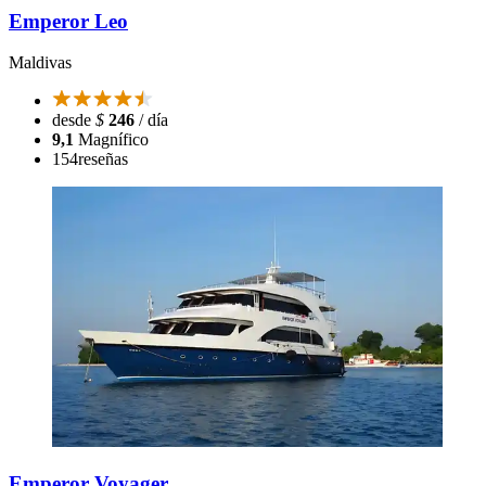
Emperor Leo
Maldivas
desde
$
246
/ día
9,1
Magnífico
154
reseñas
Emperor Voyager