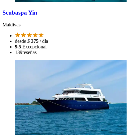
Scubaspa Yin
Maldivas
desde
$
375
/ día
9,5
Excepcional
139
reseñas