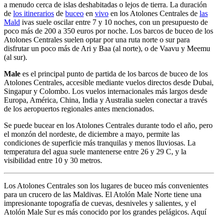
a menudo cerca de islas deshabitadas o lejos de tierra. La duración
de
los itinerarios
de
buceo
en
vivo
en los Atolones Centrales de
las
Mald
ivas suele oscilar entre 7 y 10 noches, con un presupuesto de
poco más de 200 a 350 euros por noche. Los barcos de buceo de los
Atolones Centrales suelen optar por una ruta norte o sur para
disfrutar un poco más de Ari y Baa (al norte), o de Vaavu y Meemu
(al sur).
Male
es el principal punto de partida de los barcos de buceo de los
Atolones Centrales, accesible mediante vuelos directos desde Dubai,
Singapur y Colombo. Los vuelos internacionales más largos desde
Europa, América, China, India y Australia suelen conectar a través
de los aeropuertos regionales antes mencionados.
Se puede bucear en los Atolones Centrales durante todo el año, pero
el monzón del nordeste, de diciembre a mayo, permite las
condiciones de superficie más tranquilas y menos lluviosas. La
temperatura del agua suele mantenerse entre 26 y 29 C, y la
visibilidad entre 10 y 30 metros.
Los Atolones Centrales son los lugares de buceo más convenientes
para un crucero de las Maldivas. El Atolón Male Norte tiene una
impresionante topografía de cuevas, desniveles y salientes, y el
Atolón Male Sur es más conocido por los grandes pelágicos. Aquí