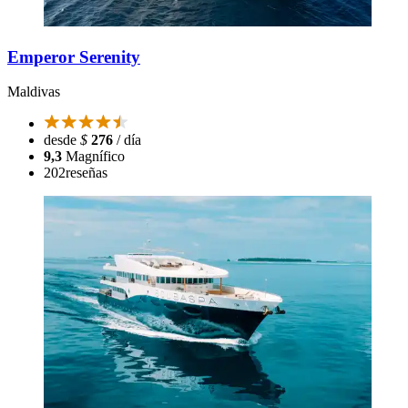
Emperor Serenity
Maldivas
desde
$
276
/ día
9,3
Magnífico
202
reseñas