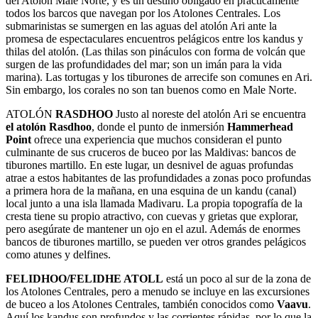
del Atolón Male Norte, y es un destino obligado en prácticamente
todos los barcos que navegan por los Atolones Centrales. Los
submarinistas se sumergen en las aguas del atolón Ari ante la
promesa de espectaculares encuentros pelágicos entre los kandus y
thilas del atolón. (Las thilas son pináculos con forma de volcán que
surgen de las profundidades del mar; son un imán para la vida
marina). Las tortugas y los tiburones de arrecife son comunes en Ari.
Sin embargo, los corales no son tan buenos como en Male Norte.
ATOLÓN
RASDHOO
Justo al noreste del atolón Ari se encuentra
el atolón Rasdhoo
, donde el punto de inmersión
Hammerhead
Point
ofrece una experiencia que muchos consideran el punto
culminante de sus cruceros de buceo por las Maldivas: bancos de
tiburones martillo. En este lugar, un desnivel de aguas profundas
atrae a estos habitantes de las profundidades a zonas poco profundas
a primera hora de la mañana, en una esquina de un kandu (canal)
local junto a una isla llamada Madivaru. La propia topografía de la
cresta tiene su propio atractivo, con cuevas y grietas que explorar,
pero asegúrate de mantener un ojo en el azul. Además de enormes
bancos de tiburones martillo, se pueden ver otros grandes pelágicos
como atunes y delfines.
FELIDHOO/FELIDHE ATOLL
está un poco al sur de la zona de
los Atolones Centrales, pero a menudo se incluye en las excursiones
de buceo a los Atolones Centrales, también conocidos como
Vaavu
.
Aquí los kandus son profundos y las corrientes rápidas, por lo que la