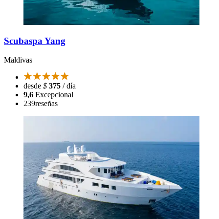
Scubaspa Yang
Maldivas
desde
$
375
/ día
9,6
Excepcional
239
reseñas