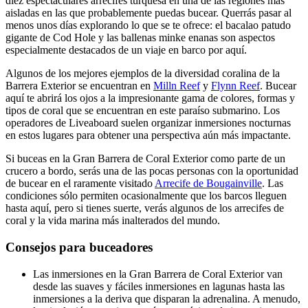
diez espectaculares arrecifes turquesa en una de las regiones más
aisladas en las que probablemente puedas bucear. Querrás pasar al
menos unos días explorando lo que se te ofrece: el bacalao patudo
gigante de Cod Hole y las ballenas minke enanas son aspectos
especialmente destacados de un viaje en barco por aquí.
Algunos de los mejores ejemplos de la diversidad coralina de la
Barrera Exterior se encuentran en
Milln Reef
y
Flynn Reef
. Bucear
aquí te abrirá los ojos a la impresionante gama de colores, formas y
tipos de coral que se encuentran en este paraíso submarino. Los
operadores de Liveaboard suelen organizar inmersiones nocturnas
en estos lugares para obtener una perspectiva aún más impactante.
Si buceas en la Gran Barrera de Coral Exterior como parte de un
crucero a bordo, serás una de las pocas personas con la oportunidad
de bucear en el raramente visitado
Arrecife de Bougainville
. Las
condiciones sólo permiten ocasionalmente que los barcos lleguen
hasta aquí, pero si tienes suerte, verás algunos de los arrecifes de
coral y la vida marina más inalterados del mundo.
Consejos para buceadores
Las inmersiones en la Gran Barrera de Coral Exterior van
desde las suaves y fáciles inmersiones en lagunas hasta las
inmersiones a la deriva que disparan la adrenalina. A menudo,