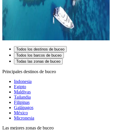
Todos los destinos de buceo
Todos los barcos de buceo
Todas las zonas de buceo
Principales destinos de buceo
Indonesia
Egipto
Maldivas
Tailandia
Filipinas
Galápagos
México
Micronesia
Las mejores zonas de buceo