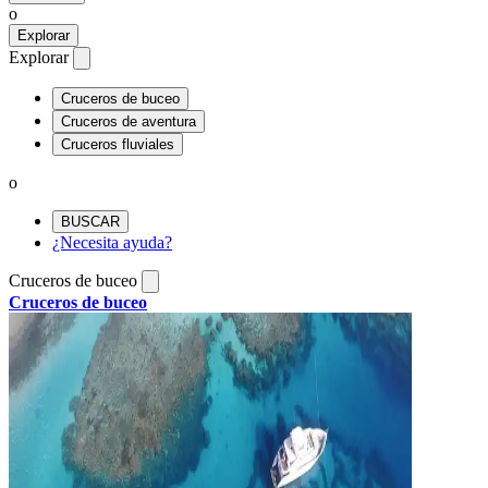
o
Explorar
Explorar
Cruceros de buceo
Cruceros de aventura
Cruceros fluviales
o
BUSCAR
¿Necesita ayuda?
Cruceros de buceo
Cruceros de buceo