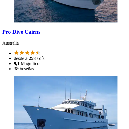
Pro Dive Cairns
Australia
desde
$
258
/ día
9,1
Magnífico
380
reseñas