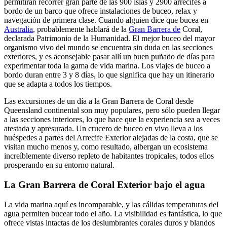
permitirán recorrer gran parte de las 900 islas y 2900 arrecifes a
bordo de un barco que ofrece instalaciones de buceo, relax y
navegación de primera clase. Cuando alguien dice que bucea en
Australia
, probablemente hablará de la
Gran Barrera de
Coral,
declarada Patrimonio de la Humanidad. El mejor buceo del mayor
organismo vivo del mundo se encuentra sin duda en las secciones
exteriores, y es aconsejable pasar allí un buen puñado de días para
experimentar toda la gama de vida marina. Los viajes de buceo a
bordo duran entre 3 y 8 días, lo que significa que hay un itinerario
que se adapta a todos los tiempos.
Las excursiones de un día a la Gran Barrera de Coral desde
Queensland continental son muy populares, pero sólo pueden llegar
a las secciones interiores, lo que hace que la experiencia sea a veces
atestada y apresurada. Un crucero de buceo en vivo lleva a los
huéspedes a partes del Arrecife Exterior alejadas de la costa, que se
visitan mucho menos y, como resultado, albergan un ecosistema
increíblemente diverso repleto de habitantes tropicales, todos ellos
prosperando en su entorno natural.
La Gran Barrera de Coral Exterior bajo el agua
La vida marina aquí es incomparable, y las cálidas temperaturas del
agua permiten bucear todo el año. La visibilidad es fantástica, lo que
ofrece vistas intactas de los deslumbrantes corales duros y blandos