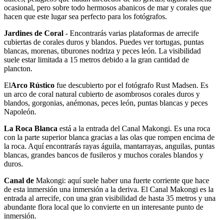
ocasional, pero sobre todo hermosos abanicos de mar y corales que
hacen que este lugar sea perfecto para los fotógrafos.
Jardines de Coral
- Encontrarás varias plataformas de arrecife
cubiertas de corales duros y blandos. Puedes ver tortugas, puntas
blancas, morenas, tiburones nodriza y peces león. La visibilidad
suele estar limitada a 15 metros debido a la gran cantidad de
plancton.
El
Arco Rústico
fue descubierto por el fotógrafo Rust Madsen. Es
un arco de coral natural cubierto de asombrosos corales duros y
blandos, gorgonias, anémonas, peces león, puntas blancas y peces
Napoleón.
La Roca Blanca
está a la entrada del Canal Makongi. Es una roca
con la parte superior blanca gracias a las olas que rompen encima de
la roca. Aquí encontrarás rayas águila, mantarrayas, anguilas, puntas
blancas, grandes bancos de fusileros y muchos corales blandos y
duros.
Canal de
Makongi: aquí suele haber una fuerte corriente que hace
de esta inmersión una inmersión a la deriva. El Canal Makongi es la
entrada al arrecife, con una gran visibilidad de hasta 35 metros y una
abundante flora local que lo convierte en un interesante punto de
inmersión.