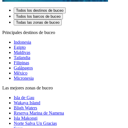
Todos los destinos de buceo
Todos los barcos de buceo
Todas las zonas de buceo
Principales destinos de buceo
Indonesia
Egipto
Maldivas
Tailandia
Filipinas
Galápagos
México
Micronesia
Las mejores zonas de buceo
Isla de Gau
Wakaya Island
Bligh Waters
Reserva Marina de Namena
Isla Makongi
Norte Salva Un Gracias