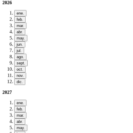
2026
ene.
feb.
mar.
abr.
may.
jun.
jul.
ago.
sept.
oct.
nov.
dic.
2027
ene.
feb.
mar.
abr.
may.