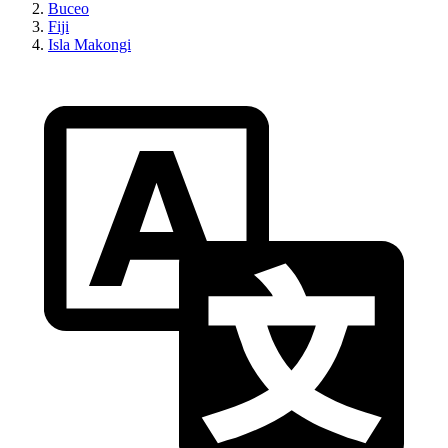
Buceo
Fiji
Isla Makongi