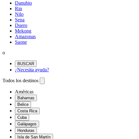
Danubio
Rin
Nilo
Sena
Duero
Mekong
Amazonas
Saone
o
BUSCAR
¿Necesita ayuda?
Todos los destinos
Américas
Bahamas
Belice
Costa Rica
Cuba
Galápagos
Honduras
Isla de San Martín