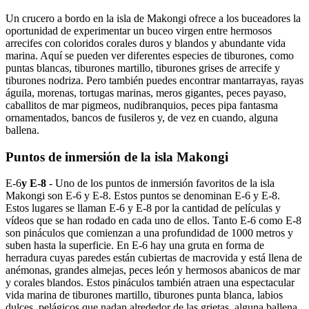
Un crucero a bordo en la isla de Makongi ofrece a los buceadores la
oportunidad de experimentar un buceo virgen entre hermosos
arrecifes con coloridos corales duros y blandos y abundante vida
marina. Aquí se pueden ver diferentes especies de tiburones, como
puntas blancas, tiburones martillo, tiburones grises de arrecife y
tiburones nodriza. Pero también puedes encontrar mantarrayas, rayas
águila, morenas, tortugas marinas, meros gigantes, peces payaso,
caballitos de mar pigmeos, nudibranquios, peces pipa fantasma
ornamentados, bancos de fusileros y, de vez en cuando, alguna
ballena.
Puntos de inmersión de la isla Makongi
E-6
y E-8
- Uno de los puntos de inmersión favoritos de la isla
Makongi son E-6 y E-8. Estos puntos se denominan E-6 y E-8.
Estos lugares se llaman E-6 y E-8 por la cantidad de películas y
vídeos que se han rodado en cada uno de ellos. Tanto E-6 como E-8
son pináculos que comienzan a una profundidad de 1000 metros y
suben hasta la superficie. En E-6 hay una gruta en forma de
herradura cuyas paredes están cubiertas de macrovida y está llena de
anémonas, grandes almejas, peces león y hermosos abanicos de mar
y corales blandos. Estos pináculos también atraen una espectacular
vida marina de tiburones martillo, tiburones punta blanca, labios
dulces, pelágicos que nadan alrededor de las grietas, alguna ballena