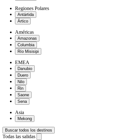
Regiones Polares
Antártida
Ártico
Américas
Amazonas
Columbia
Río Misisipi
EMEA
Danubio
Duero
Nilo
Rin
Saone
Sena
Asia
Mekong
Buscar todos los destinos
Todas las salidas