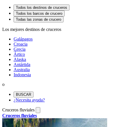
Todos los destinos de cruceros
Todos los barcos de crucero
Todas las zonas de crucero
Los mejores destinos de cruceros
Galápagos
Croacia
Grecia
Ártico
Alaska
Antártida
Australia
Indonesia
o
BUSCAR
¿Necesita ayuda?
Cruceros fluviales
Cruceros fluviales