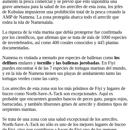
aumentó la pesca comercial y se previó que esto supondría una
grave amenaza para la salud de los arrecifes de esta zona, los jefes
de Kubulau impusieron una prohibición total de la pesca creando la
AMP de Namena. La zona protegida abarca todo el arrecife que
rodea la isla de Namenalala.
La riqueza de la vida marina que debía protegerse fue confirmada
por los científicos, que afirman que se trata de más de 1000 especies
de invertebrados, así como 400 corales conocidos y 445 plantas
documentadas.
Namena es visitada a menudo por especies de ballenas como
los
delfines
mulares y
tornillo
y
las ballenas jorobadas
. En Fiyi
puedes encontrar 4 de las 7 especies de tortugas marinas del mundo,
y en la isla de Namena tienen sus playas de anidamiento tanto las
tortugas verdes como las carey.
Los arrecifes de esta zona son los más prístinos de Fiyi y lugares de
buceo como North-Save-A-Tack son excepcionales. Aquí es
probable que encuentres grandes bancos de peces gato, pargos rojos,
barracudas, y también tiburones grises de arrecife y distintos tipos de
serpientes marinas.
Se trata de una zona con una salud excepcional de los arrecifes.
North-Save-A-Tack no sólo es uno de los mejores lugares de buceo
de Fiyi, sino que contribuye a hacer de Fiyi uno de los mejores