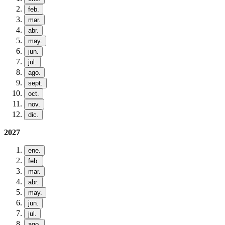
feb.
mar.
abr.
may.
jun.
jul.
ago.
sept.
oct.
nov.
dic.
2027
ene.
feb.
mar.
abr.
may.
jun.
jul.
ago.