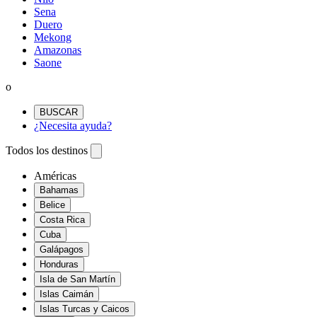
Sena
Duero
Mekong
Amazonas
Saone
o
BUSCAR
¿Necesita ayuda?
Todos los destinos
Américas
Bahamas
Belice
Costa Rica
Cuba
Galápagos
Honduras
Isla de San Martín
Islas Caimán
Islas Turcas y Caicos