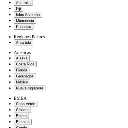
Australia
Fiji
Islas Salomón
Micronesia
Polinesia
Regiones Polares
Antártida
Américas
Alaska
Costa Rica
Florida
Galápagos
México
Nueva Inglaterra
EMEA
Cabo Verde
Croacia
Egipto
Escocia
Grecia