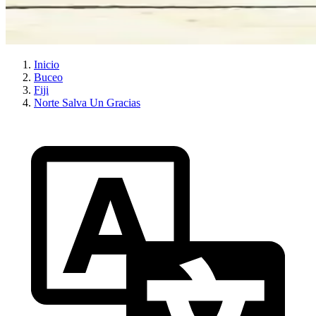
Inicio
Buceo
Fiji
Norte Salva Un Gracias