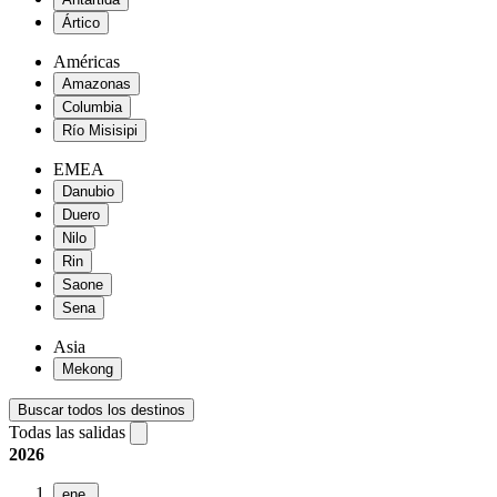
Ártico
Américas
Amazonas
Columbia
Río Misisipi
EMEA
Danubio
Duero
Nilo
Rin
Saone
Sena
Asia
Mekong
Buscar todos los destinos
Todas las salidas
2026
ene.