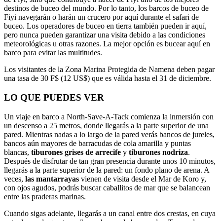
destinos de buceo del mundo. Por lo tanto, los barcos de buceo de
Fiyi navegarán o harán un crucero por aquí durante el safari de
buceo. Los operadores de buceo en tierra también pueden ir aquí,
pero nunca pueden garantizar una visita debido a las condiciones
meteorológicas u otras razones. La mejor opción es bucear aquí en
barco para evitar las multitudes.
Los visitantes de la Zona Marina Protegida de Namena deben pagar
una tasa de 30 F$ (12 US$) que es válida hasta el 31 de diciembre.
LO QUE PUEDES VER
Un viaje en barco a North-Save-A-Tack comienza la inmersión con
un descenso a 25 metros, donde llegarás a la parte superior de una
pared. Mientras nadas a lo largo de la pared verás bancos de jureles,
bancos aún mayores de barracudas de cola amarilla y puntas
blancas,
tiburones grises de arrecife
y
tiburones nodriza
.
Después de disfrutar de tan gran presencia durante unos 10 minutos,
llegarás a la parte superior de la pared: un fondo plano de arena. A
veces,
las mantarrayas
vienen de visita desde el Mar de Koro y,
con ojos agudos, podrás buscar caballitos de mar que se balancean
entre las praderas marinas.
Cuando sigas adelante, llegarás a un canal entre dos crestas, en cuya