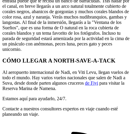
entrada puede que te reciba un banco de barracudas. Tras nadar por
el canal, en breve llegarás a un arco natural totalmente cubierto de
corales negros, abanicos de gorgonias y muchos corales blandos de
color rosa, azul y naranja. Verás muchos nudibranquios, gambas y
langostas. Al final de la inmersión, llegarás a la "Ventana de los
Sueños", que es una forma de O natural en la roca cubierta de
corales blandos y un tema favorito de los fotógrafos. Incluso tu
parada de seguridad estará amenizada por la actividad en la cima de
un pináculo con anémonas, peces luna, peces gato y peces
unicornio.
CÓMO LLEGAR A NORTH-SAVE-A-TACK
Al aeropuerto internacional de Nadi, en Viti Levu, llegan vuelos de
todo el mundo. Hay varios vuelos nacionales que salen de Nadi a
Suva, desde donde parten algunos cruceros
de Fiyi
para visitar la
Reserva Marina de Namena.
Estamos aquí para ayudarlo, 24/7.
Contacte a nuestros consultores expertos en viaje cuando esté
planeando un viaje.