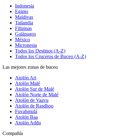
Indonesia
Egipto
Maldivas
Tailandia
Filipinas
Galápagos
México
Micronesia
Todos los Destinos (A-Z)
Todos los Cruceros de Buceo (A-Z)
Las mejores zonas de buceo
Atolón Ari
Atolón Malé
Atolón Sur de Malé
Atolón Norte de Malé
Atolón de Vaavu
Atolón de Rasdhoo
Fuvahmulá
Atolón Baa
Atolón Addu
Compañía