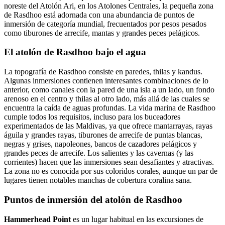
noreste del Atolón Ari, en los Atolones Centrales, la pequeña zona
de Rasdhoo está adornada con una abundancia de puntos de
inmersión de categoría mundial, frecuentados por pesos pesados
como tiburones de arrecife, mantas y grandes peces pelágicos.
El atolón de Rasdhoo bajo el agua
La topografía de Rasdhoo consiste en paredes, thilas y kandus.
Algunas inmersiones contienen interesantes combinaciones de lo
anterior, como canales con la pared de una isla a un lado, un fondo
arenoso en el centro y thilas al otro lado, más allá de las cuales se
encuentra la caída de aguas profundas. La vida marina de Rasdhoo
cumple todos los requisitos, incluso para los buceadores
experimentados de las Maldivas, ya que ofrece mantarrayas, rayas
águila y grandes rayas, tiburones de arrecife de puntas blancas,
negras y grises, napoleones, bancos de cazadores pelágicos y
grandes peces de arrecife. Los salientes y las cavernas (y las
corrientes) hacen que las inmersiones sean desafiantes y atractivas.
La zona no es conocida por sus coloridos corales, aunque un par de
lugares tienen notables manchas de cobertura coralina sana.
Puntos de inmersión del atolón de Rasdhoo
Hammerhead Point
es un lugar habitual en las excursiones de