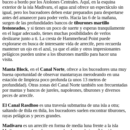
buceo a bordo por los Atolones Centrales. Aquí, en la esquina
exterior de la isla Madivaru, el agua azul ofrece un espectáculo sin
igual, pero los buceadores deben estar preparados para despertarse
antes del amanecer para poder verlo. Hacia las 6 de la mañana,
surgen de las profundidades bancos de
tiburones martillo
festoneados
, y si tienes un poco de suerte y esperas tranquilamente
en el lugar adecuado, tienes muchas posibilidades de verlos
deslizarse junto a ti. La cresta de Hammerhead Point puede
explorarse en busca de interesante vida de arrecife, pero recuerda
mantener un ojo en el azul, ya que el atún y otros impresionantes
pelágicos pueden unirse a los tiburones martillo para hacer una
visita.
Manta Block
, en el
Canal Norte
, ofrece a los buceadores una muy
buena oportunidad de observar mantarrayas merodeando en una
estación de limpieza poco profunda (a unos 13 metros de
profundidad). Otras zonas del Canal Norte también son frecuentadas
por mantas y bancos de jureles, napoleones, tiburones y diversos
peces de arrecife.
El Canal Rasdhoo
es una travesía submarina de una isla a otra;
saltando de thila en thila, los buceadores suelen encontrar tiburones,
rayas pelágicas y peces grandes.
Madivaru
es un arrecife en forma de media luna frente a la isla