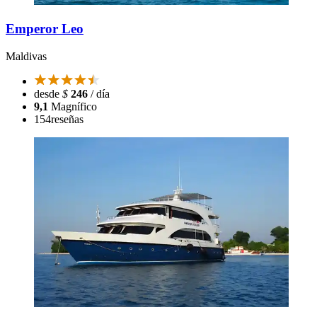
Emperor Leo
Maldivas
desde
$
246
/ día
9,1
Magnífico
154
reseñas