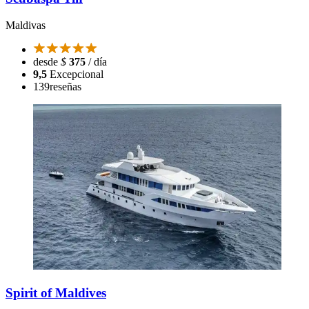
Maldivas
desde
$
375
/ día
9,5
Excepcional
139
reseñas
Spirit of Maldives