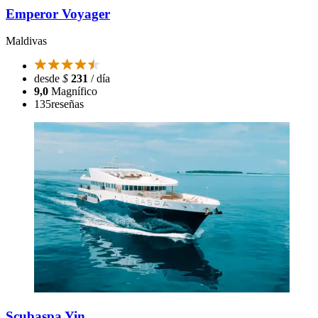
Emperor Voyager
Maldivas
desde
$
231
/ día
9,0
Magnífico
135
reseñas
Scubaspa Yin