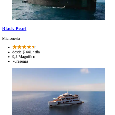
Black Pearl
Micronesia
desde
$
441
/ día
9,2
Magnífico
76
reseñas