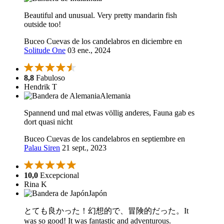
Beautiful and unusual. Very pretty mandarin fish
outside too!
Buceo Cuevas de los candelabros en diciembre en
Solitude One
03 ene., 2024
8,8
Fabuloso
Hendrik T
Alemania
Spannend und mal etwas völlig anderes, Fauna gab es
dort quasi nicht
Buceo Cuevas de los candelabros en septiembre en
Palau Siren
21 sept., 2023
10,0
Excepcional
Rina K
Japón
とても良かった！幻想的で、冒険的だった。It
was so good! It was fantastic and adventurous.