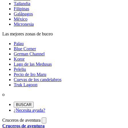
Tailandia
Filipinas
Galápagos
México
Micronesia
Las mejores zonas de buceo
Palau
Blue Corner
German Channel
Koror
Lago de las Medusas
Peleliu
Pecio de Iro Maru
Cuevas de los candelabros
Truk Lagoon
o
BUSCAR
¿Necesita ayuda?
Cruceros de aventura
Cruceros de aventura