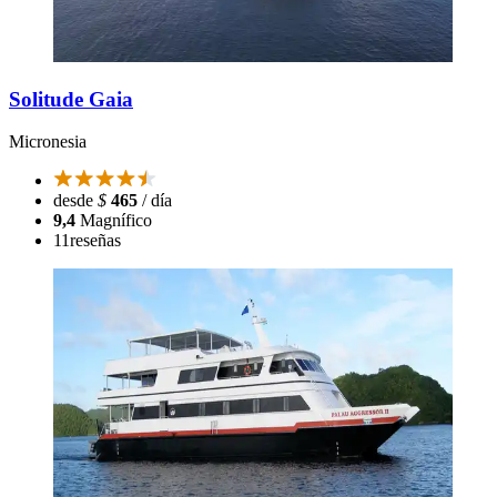
Solitude Gaia
Micronesia
desde
$
465
/ día
9,4
Magnífico
11
reseñas