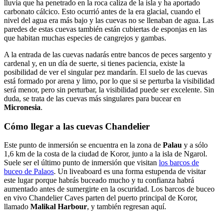
lluvia que ha penetrado en la roca caliza de la isla y ha aportado
carbonato cálcico. Esto ocurrió antes de la era glacial, cuando el
nivel del agua era más bajo y las cuevas no se llenaban de agua. Las
paredes de estas cuevas también están cubiertas de esponjas en las
que habitan muchas especies de cangrejos y gambas.
A la entrada de las cuevas nadarás entre bancos de peces sargento y
cardenal y, en un día de suerte, si tienes paciencia, existe la
posibilidad de ver el singular pez mandarín. El suelo de las cuevas
está formado por arena y limo, por lo que si se perturba la visibilidad
será menor, pero sin perturbar, la visibilidad puede ser excelente. Sin
duda, se trata de las cuevas más singulares para bucear en
Micronesia
.
Cómo llegar a las cuevas Chandelier
Este punto de inmersión se encuentra en la zona de
Palau
y a sólo
1,6 km de la costa de la ciudad de Koror, junto a la isla de Ngarol.
Suele ser el último punto de inmersión que visitan
los barcos de
buceo de Palaos
. Un liveaboard es una forma estupenda de visitar
este lugar porque habrás buceado mucho y tu confianza habrá
aumentado antes de sumergirte en la oscuridad. Los barcos de buceo
en vivo Chandelier Caves parten del puerto principal de Koror,
llamado
Malikal Harbour
, y también regresan aquí.