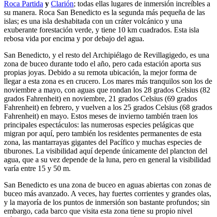
Roca Partida
y
Clarión
; todas ellas lugares de inmersión increíbles a
su manera. Roca San Benedicto es la segunda más pequeña de las
islas; es una isla deshabitada con un cráter volcánico y una
exuberante forestación verde, y tiene 10 km cuadrados. Esta isla
rebosa vida por encima y por debajo del agua.
San Benedicto, y el resto del Archipiélago de Revillagigedo, es una
zona de buceo durante todo el año, pero cada estación aporta sus
propias joyas. Debido a su remota ubicación, la mejor forma de
llegar a esta zona es en crucero. Los mares más tranquilos son los de
noviembre a mayo, con aguas que rondan los 28 grados Celsius (82
grados Fahrenheit) en noviembre, 21 grados Celsius (69 grados
Fahrenheit) en febrero, y vuelven a los 25 grados Celsius (68 grados
Fahrenheit) en mayo. Estos meses de invierno también traen los
principales espectáculos: las numerosas especies pelágicas que
migran por aquí, pero también los residentes permanentes de esta
zona, las mantarrayas gigantes del Pacífico y muchas especies de
tiburones. La visibilidad aquí depende únicamente del plancton del
agua, que a su vez depende de la luna, pero en general la visibilidad
varía entre 15 y 50 m.
San Benedicto es una zona de buceo en aguas abiertas con zonas de
buceo más avanzado. A veces, hay fuertes corrientes y grandes olas,
y la mayoría de los puntos de inmersión son bastante profundos; sin
embargo, cada barco que visita esta zona tiene su propio nivel