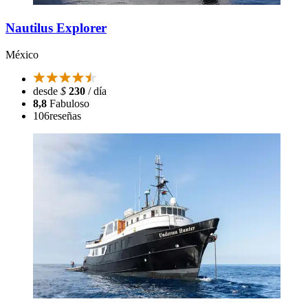
Nautilus Explorer
México
desde
$
230
/ día
8,8
Fabuloso
106
reseñas