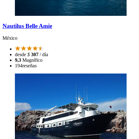
Nautilus Belle Amie
México
desde
$
307
/ día
9,3
Magnífico
194
reseñas