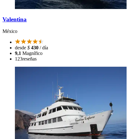
Valentina
México
desde
$
430
/ día
9,1
Magnífico
123
reseñas