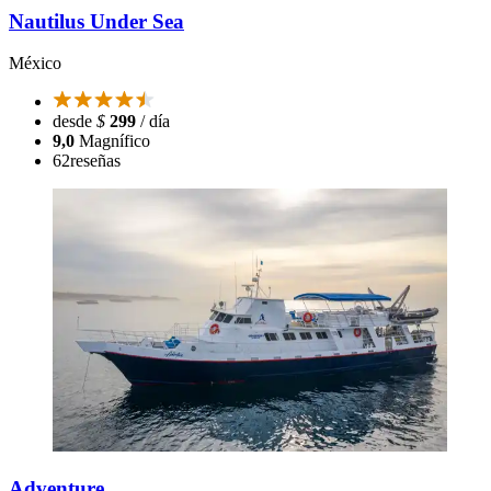
Nautilus Under Sea
México
desde
$
299
/ día
9,0
Magnífico
62
reseñas
Adventure