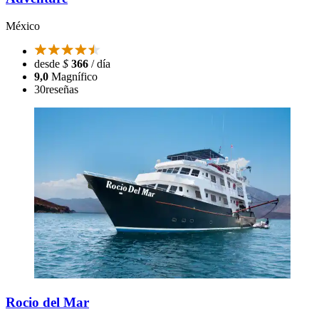
México
desde
$
366
/ día
9,0
Magnífico
30
reseñas
Rocio del Mar