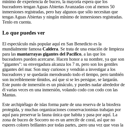
mínimo de experiencia de buceo, la mayoría espera que los
buceadores tengan Aguas Abiertas Avanzadas con al menos 50
inmersiones registradas, pero hay algunos que sólo necesitan que
tengas Aguas Abiertas y ningún mínimo de inmersiones registradas.
Tenlo en cuenta.
Lo que puedes ver
El espectáculo más popular aquí en San Benedicto es la
mundialmente famosa
Caldera
. Se trata de una estación de limpieza
para las
mantarrayas gigantes del Pacífico
, a las que los
buceadores pueden acercarse. Hacen honor a su nombre, ya que son
"gigantes": su envergadura alcanza los 7 m, pero son los gentiles
gigantes del mar. Son muy curiosos y vendrán a investigar a los
buceadores y se quedarán merodeando todo el tiempo, pero también
son increíblemente tímidos, así que si se les persigue, se largarán.
Este punto de inmersión es un pináculo, y puedes nadar alrededor de
él varias veces en una inmersión, volando codo con codo con las
Mantas.
Este archipiélago de islas forma parte de una reserva de la biosfera
protegida, y muchas organizaciones conservacionistas trabajan por
aquí para preservar la fauna única que habita y pasa por aquí. La
zona de buceo de Socorro no es un arrecife de coral, así que no
esperes colores brillantes por todas partes, ¡pero una vez que veas la