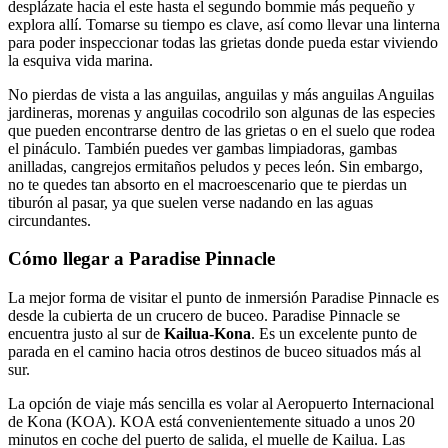
desplázate hacia el este hasta el segundo bommie más pequeño y
explora allí. Tomarse su tiempo es clave, así como llevar una linterna
para poder inspeccionar todas las grietas donde pueda estar viviendo
la esquiva vida marina.
No pierdas de vista a las anguilas, anguilas y más anguilas Anguilas
jardineras, morenas y anguilas cocodrilo son algunas de las especies
que pueden encontrarse dentro de las grietas o en el suelo que rodea
el pináculo. También puedes ver gambas limpiadoras, gambas
anilladas, cangrejos ermitaños peludos y peces león. Sin embargo,
no te quedes tan absorto en el macroescenario que te pierdas un
tiburón al pasar, ya que suelen verse nadando en las aguas
circundantes.
Cómo llegar a Paradise Pinnacle
La mejor forma de visitar el punto de inmersión Paradise Pinnacle es
desde la cubierta de un crucero de buceo. Paradise Pinnacle se
encuentra justo al sur de
Kailua-Kona
. Es un excelente punto de
parada en el camino hacia otros destinos de buceo situados más al
sur.
La opción de viaje más sencilla es volar al Aeropuerto Internacional
de Kona (KOA). KOA está convenientemente situado a unos 20
minutos en coche del puerto de salida, el muelle de Kailua. Las