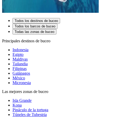
Todos los destinos de buceo
Todos los barcos de buceo
Todas las zonas de buceo
Principales destinos de buceo
Indonesia
Egipto
Maldivas
Tailandia
Filipinas
Galápagos
México
Micronesia
Las mejores zonas de buceo
Isla Grande
Kona
Pináculo de la tortuga
Túneles de Tubestria