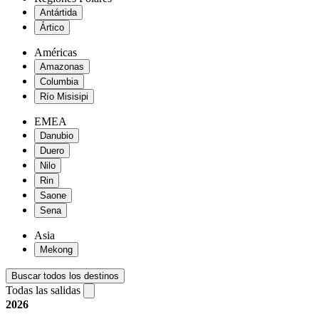
Antártida
Ártico
Américas
Amazonas
Columbia
Río Misisipi
EMEA
Danubio
Duero
Nilo
Rin
Saone
Sena
Asia
Mekong
Buscar todos los destinos
Todas las salidas
2026