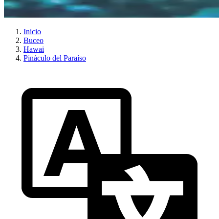
Inicio
Buceo
Hawai
Pináculo del Paraíso