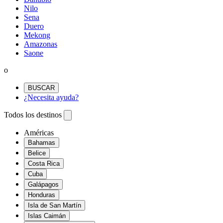
Nilo
Sena
Duero
Mekong
Amazonas
Saone
o
BUSCAR
¿Necesita ayuda?
Todos los destinos
Américas
Bahamas
Belice
Costa Rica
Cuba
Galápagos
Honduras
Isla de San Martín
Islas Caimán