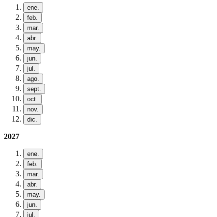
ene.
feb.
mar.
abr.
may.
jun.
jul.
ago.
sept.
oct.
nov.
dic.
2027
ene.
feb.
mar.
abr.
may.
jun.
jul.