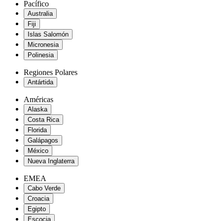
Pacífico
Australia
Fiji
Islas Salomón
Micronesia
Polinesia
Regiones Polares
Antártida
Américas
Alaska
Costa Rica
Florida
Galápagos
México
Nueva Inglaterra
EMEA
Cabo Verde
Croacia
Egipto
Escocia