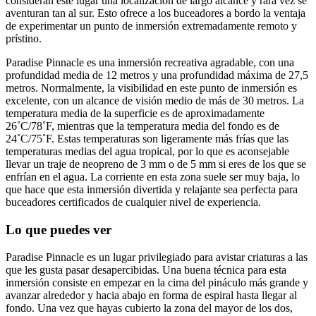
consideran este lugar una localización de largo alcance y rara vez se
aventuran tan al sur. Esto ofrece a los buceadores a bordo la ventaja
de experimentar un punto de inmersión extremadamente remoto y
prístino.
Paradise Pinnacle es una inmersión recreativa agradable, con una
profundidad media de 12 metros y una profundidad máxima de 27,5
metros. Normalmente, la visibilidad en este punto de inmersión es
excelente, con un alcance de visión medio de más de 30 metros. La
temperatura media de la superficie es de aproximadamente
26˚C/78˚F, mientras que la temperatura media del fondo es de
24˚C/75˚F. Estas temperaturas son ligeramente más frías que las
temperaturas medias del agua tropical, por lo que es aconsejable
llevar un traje de neopreno de 3 mm o de 5 mm si eres de los que se
enfrían en el agua. La corriente en esta zona suele ser muy baja, lo
que hace que esta inmersión divertida y relajante sea perfecta para
buceadores certificados de cualquier nivel de experiencia.
Lo que puedes ver
Paradise Pinnacle es un lugar privilegiado para avistar criaturas a las
que les gusta pasar desapercibidas. Una buena técnica para esta
inmersión consiste en empezar en la cima del pináculo más grande y
avanzar alrededor y hacia abajo en forma de espiral hasta llegar al
fondo. Una vez que hayas cubierto la zona del mayor de los dos,