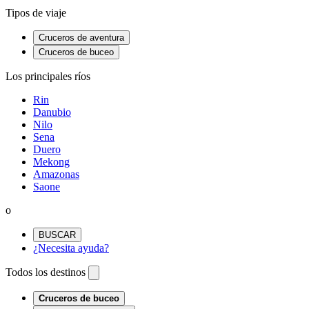
Tipos de viaje
Cruceros de aventura
Cruceros de buceo
Los principales ríos
Rin
Danubio
Nilo
Sena
Duero
Mekong
Amazonas
Saone
o
BUSCAR
¿Necesita ayuda?
Todos los destinos
Cruceros de buceo