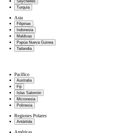
Seychelles
Turquía
Asia
Filipinas
Indonesia
Maldivas
Papúa Nueva Guinea
Tailandia
Pacífico
Australia
Fiji
Islas Salomón
Micronesia
Polinesia
Regiones Polares
Antártida
Américas