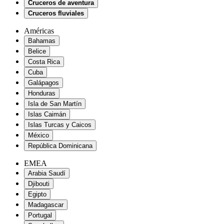
Cruceros de aventura
Cruceros fluviales
Américas
Bahamas
Belice
Costa Rica
Cuba
Galápagos
Honduras
Isla de San Martín
Islas Caimán
Islas Turcas y Caicos
México
República Dominicana
EMEA
Arabia Saudí
Djibouti
Egipto
Madagascar
Portugal