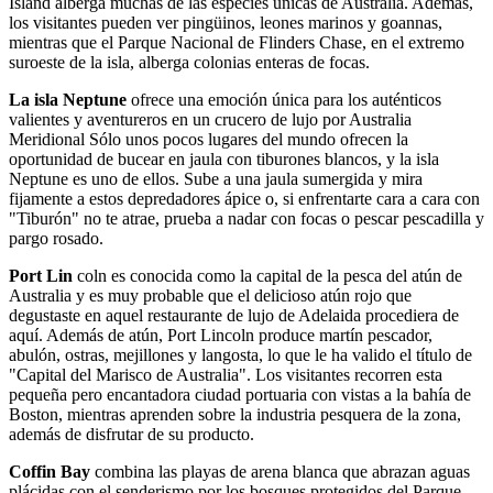
Island alberga muchas de las especies únicas de Australia. Además,
los visitantes pueden ver pingüinos, leones marinos y goannas,
mientras que el Parque Nacional de Flinders Chase, en el extremo
suroeste de la isla, alberga colonias enteras de focas.
La isla Neptune
ofrece una emoción única para los auténticos
valientes y aventureros en un crucero de lujo por Australia
Meridional Sólo unos pocos lugares del mundo ofrecen la
oportunidad de bucear en jaula con tiburones blancos, y la isla
Neptune es uno de ellos. Sube a una jaula sumergida y mira
fijamente a estos depredadores ápice o, si enfrentarte cara a cara con
"Tiburón" no te atrae, prueba a nadar con focas o pescar pescadilla y
pargo rosado.
Port Lin
coln es conocida como la capital de la pesca del atún de
Australia y es muy probable que el delicioso atún rojo que
degustaste en aquel restaurante de lujo de Adelaida procediera de
aquí. Además de atún, Port Lincoln produce martín pescador,
abulón, ostras, mejillones y langosta, lo que le ha valido el título de
"Capital del Marisco de Australia". Los visitantes recorren esta
pequeña pero encantadora ciudad portuaria con vistas a la bahía de
Boston, mientras aprenden sobre la industria pesquera de la zona,
además de disfrutar de su producto.
Coffin Bay
combina las playas de arena blanca que abrazan aguas
plácidas con el senderismo por los bosques protegidos del Parque