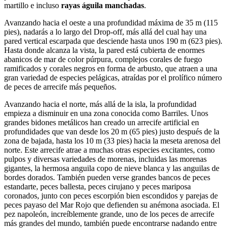
martillo e incluso
rayas águila manchadas
.
Avanzando hacia el oeste a una profundidad máxima de 35 m (115
pies), nadarás a lo largo del Drop-off, más allá del cual hay una
pared vertical escarpada que desciende hasta unos 190 m (623 pies).
Hasta donde alcanza la vista, la pared está cubierta de enormes
abanicos de mar de color púrpura, complejos corales de fuego
ramificados y corales negros en forma de arbusto, que atraen a una
gran variedad de especies pelágicas, atraídas por el prolífico número
de peces de arrecife más pequeños.
Avanzando hacia el norte, más allá de la isla, la profundidad
empieza a disminuir en una zona conocida como Barriles. Unos
grandes bidones metálicos han creado un arrecife artificial en
profundidades que van desde los 20 m (65 pies) justo después de la
zona de bajada, hasta los 10 m (33 pies) hacia la meseta arenosa del
norte. Este arrecife atrae a muchas otras especies excitantes, como
pulpos y diversas variedades de morenas, incluidas las morenas
gigantes, la hermosa anguila copo de nieve blanca y las anguilas de
bordes dorados. También pueden verse grandes bancos de peces
estandarte, peces ballesta, peces cirujano y peces mariposa
coronados, junto con peces escorpión bien escondidos y parejas de
peces payaso del Mar Rojo que defienden su anémona asociada. El
pez napoleón, increíblemente grande, uno de los peces de arrecife
más grandes del mundo, también puede encontrarse nadando entre