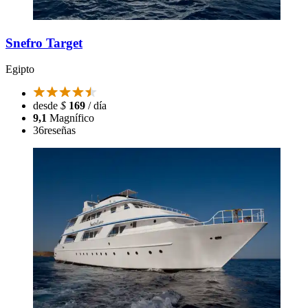
Snefro Target
Egipto
desde
$
169
/ día
9,1
Magnífico
36
reseñas