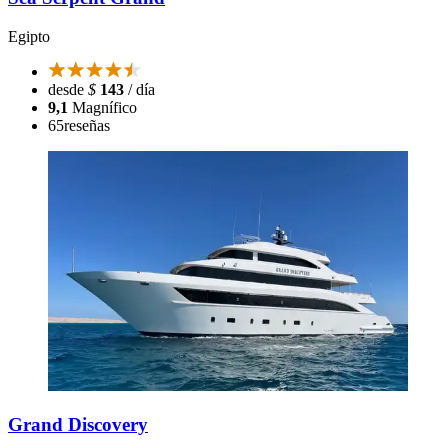
Egipto
desde
$
143
/ día
9,1
Magnífico
65
reseñas
Grand Discovery