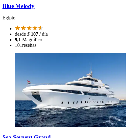
Blue Melody
Egipto
desde
$
107
/ día
9,1
Magnífico
101
reseñas
Sea Serpent Grand