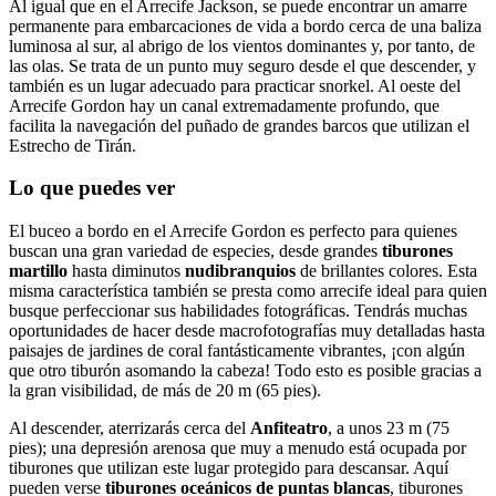
Al igual que en el Arrecife Jackson, se puede encontrar un amarre
permanente para embarcaciones de vida a bordo cerca de una baliza
luminosa al sur, al abrigo de los vientos dominantes y, por tanto, de
las olas. Se trata de un punto muy seguro desde el que descender, y
también es un lugar adecuado para practicar snorkel. Al oeste del
Arrecife Gordon hay un canal extremadamente profundo, que
facilita la navegación del puñado de grandes barcos que utilizan el
Estrecho de Tirán.
Lo que puedes ver
El buceo a bordo en el Arrecife Gordon es perfecto para quienes
buscan una gran variedad de especies, desde grandes
tiburones
martillo
hasta diminutos
nudibranquios
de brillantes colores. Esta
misma característica también se presta como arrecife ideal para quien
busque perfeccionar sus habilidades fotográficas. Tendrás muchas
oportunidades de hacer desde macrofotografías muy detalladas hasta
paisajes de jardines de coral fantásticamente vibrantes, ¡con algún
que otro tiburón asomando la cabeza! Todo esto es posible gracias a
la gran visibilidad, de más de 20 m (65 pies).
Al descender, aterrizarás cerca del
Anfiteatro
, a unos 23 m (75
pies); una depresión arenosa que muy a menudo está ocupada por
tiburones que utilizan este lugar protegido para descansar. Aquí
pueden verse
tiburones oceánicos de puntas blancas
, tiburones