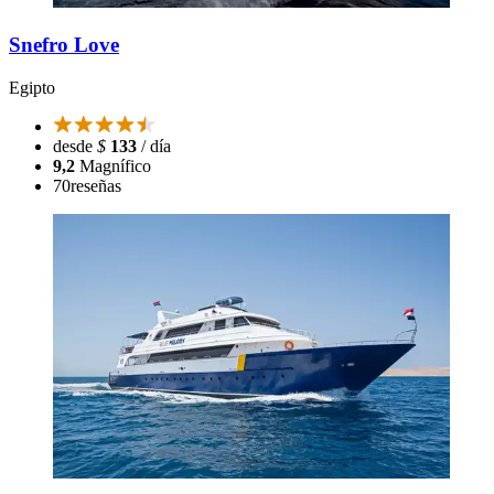
Snefro Love
Egipto
desde
$
133
/ día
9,2
Magnífico
70
reseñas