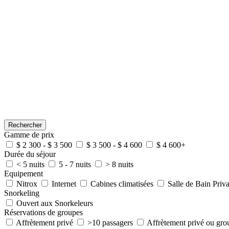
Rechercher
Gamme de prix
$ 2 300 - $ 3 500
$ 3 500 - $ 4 600
$ 4 600+
Durée du séjour
< 5 nuits
5 - 7 nuits
> 8 nuits
Equipement
Nitrox
Internet
Cabines climatisées
Salle de Bain Priva
Snorkeling
Ouvert aux Snorkeleurs
Réservations de groupes
Affrètement privé
>10 passagers
Affrètement privé ou gro