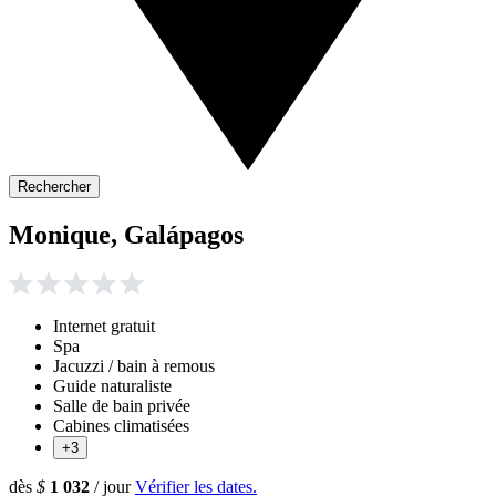
Rechercher
Monique, Galápagos
Internet gratuit
Spa
Jacuzzi / bain à remous
Guide naturaliste
Salle de bain privée
Cabines climatisées
+3
dès
$
1 032
/ jour
Vérifier les dates.