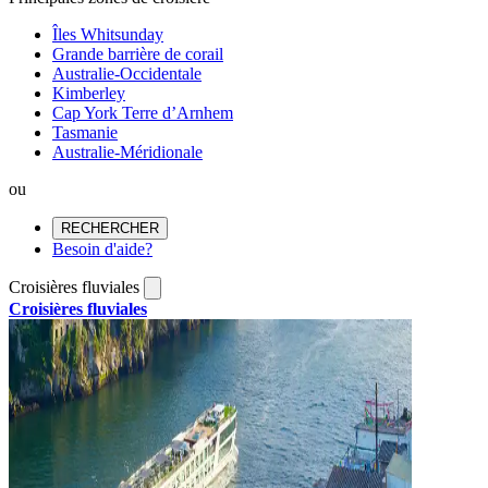
Îles Whitsunday
Grande barrière de corail
Australie-Occidentale
Kimberley
Cap York Terre d’Arnhem
Tasmanie
Australie-Méridionale
ou
RECHERCHER
Besoin d'aide?
Croisières fluviales
Croisières fluviales