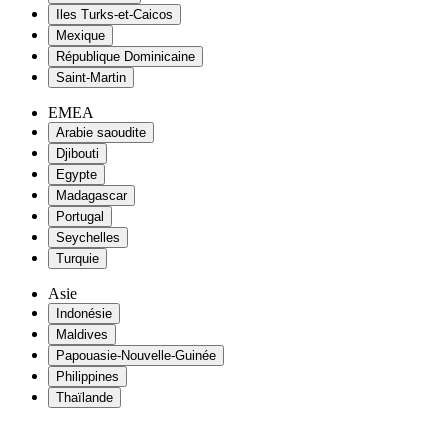
Iles Turks-et-Caicos
Mexique
République Dominicaine
Saint-Martin
EMEA
Arabie saoudite
Djibouti
Egypte
Madagascar
Portugal
Seychelles
Turquie
Asie
Indonésie
Maldives
Papouasie-Nouvelle-Guinée
Philippines
Thaïlande