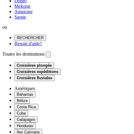
Douro
Mekong
Amazone
Saone
ou
RECHERCHER
Besoin d'aide?
Toutes les destinations
Croisières plongée
Croisières expéditions
Croisières fluviales
Amériques
Bahamas
Bélize
Costa Rica
Cuba
Galapagos
Honduras
Iles Caïmans