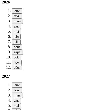
2026
janv.
févr.
mars
avr.
mai
juin
juil.
août
sept.
oct.
nov.
déc.
2027
janv.
févr.
mars
avr.
mai