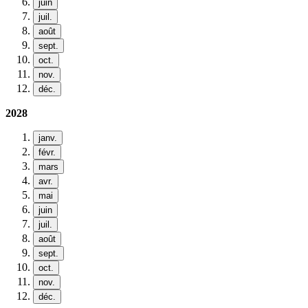
juin
juil.
août
sept.
oct.
nov.
déc.
2028
janv.
févr.
mars
avr.
mai
juin
juil.
août
sept.
oct.
nov.
déc.