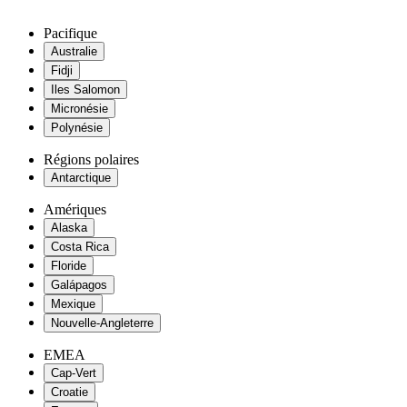
Pacifique
Australie
Fidji
Iles Salomon
Micronésie
Polynésie
Régions polaires
Antarctique
Amériques
Alaska
Costa Rica
Floride
Galápagos
Mexique
Nouvelle-Angleterre
EMEA
Cap-Vert
Croatie