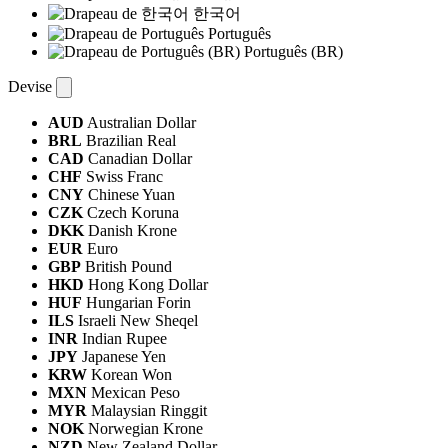
한국어
Português
Português (BR)
Devise
AUD
Australian Dollar
BRL
Brazilian Real
CAD
Canadian Dollar
CHF
Swiss Franc
CNY
Chinese Yuan
CZK
Czech Koruna
DKK
Danish Krone
EUR
Euro
GBP
British Pound
HKD
Hong Kong Dollar
HUF
Hungarian Forin
ILS
Israeli New Sheqel
INR
Indian Rupee
JPY
Japanese Yen
KRW
Korean Won
MXN
Mexican Peso
MYR
Malaysian Ringgit
NOK
Norwegian Krone
NZD
New Zealand Dollar