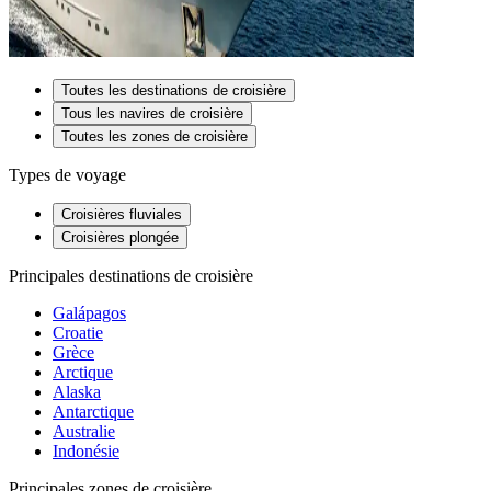
Toutes les destinations de croisière
Tous les navires de croisière
Toutes les zones de croisière
Types de voyage
Croisières fluviales
Croisières plongée
Principales destinations de croisière
Galápagos
Croatie
Grèce
Arctique
Alaska
Antarctique
Australie
Indonésie
Principales zones de croisière