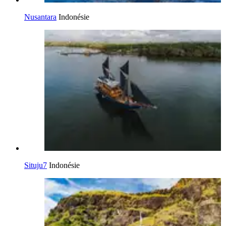
Nusantara
Indonésie
Situju7
Indonésie