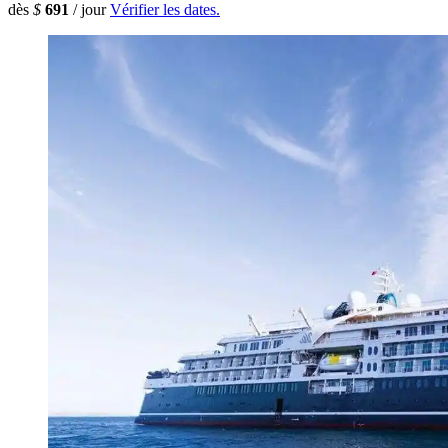
dès
$
691
/ jour
Vérifier les dates.