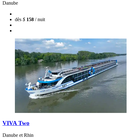
Danube
dès
$
158
/ nuit
VIVA Two
Danube et Rhin