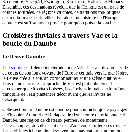
Szentendre, Visegrád, Esztergom, Komárom, Kalocsa et Mohács.
Ensemble, ces destinations révèlent que la Hongrie est un pays de
collines fortifiées, de régions viticoles, de traditions folkloriques,
d'eaux thermales et de villes riveraines où l'histoire de l'Europe
centrale est suffisamment proche pour qu'on puisse la toucher.
Croisières fluviales à travers Vác et la
boucle du Danube
Le fleuve Danube
Le
Danube
est l'élément déterminant de Vác. Passant devant la ville
au cours de son long voyage de l'Europe centrale vers la mer Noire,
le fleuve crée à la fois un corridor naturel et une scène culturelle.
Lors d'une croisière, l'approche de Vác est particulièrement
atmosphérique : les rives boisées, les clochers lointains et le rythme
tranquille de l'eau plantent le décor avant que les invités ne
débarquent.
Cette section du Danube est connue pour son mélange de paysages
et d'histoire. Au nord de Budapest, le fleuve entre dans la boucle du
Danube, une région de châteaux perchés, de monuments
ecclésiastiques, de villes d'artistes et d'anciennes forteresses royales.
Les croisières ici combinent souvent une navigation panoramique