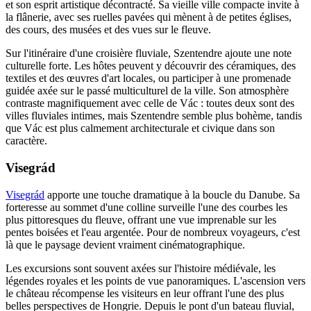
et son esprit artistique décontracté. Sa vieille ville compacte invite à
la flânerie, avec ses ruelles pavées qui mènent à de petites églises,
des cours, des musées et des vues sur le fleuve.
Sur l'itinéraire d'une croisière fluviale, Szentendre ajoute une note
culturelle forte. Les hôtes peuvent y découvrir des céramiques, des
textiles et des œuvres d'art locales, ou participer à une promenade
guidée axée sur le passé multiculturel de la ville. Son atmosphère
contraste magnifiquement avec celle de Vác : toutes deux sont des
villes fluviales intimes, mais Szentendre semble plus bohème, tandis
que Vác est plus calmement architecturale et civique dans son
caractère.
Visegrád
Visegrád
apporte une touche dramatique à la boucle du Danube. Sa
forteresse au sommet d'une colline surveille l'une des courbes les
plus pittoresques du fleuve, offrant une vue imprenable sur les
pentes boisées et l'eau argentée. Pour de nombreux voyageurs, c'est
là que le paysage devient vraiment cinématographique.
Les excursions sont souvent axées sur l'histoire médiévale, les
légendes royales et les points de vue panoramiques. L'ascension vers
le château récompense les visiteurs en leur offrant l'une des plus
belles perspectives de Hongrie. Depuis le pont d'un bateau fluvial,