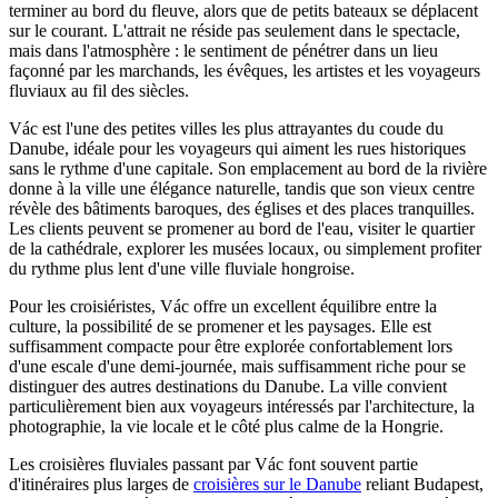
terminer au bord du fleuve, alors que de petits bateaux se déplacent
sur le courant. L'attrait ne réside pas seulement dans le spectacle,
mais dans l'atmosphère : le sentiment de pénétrer dans un lieu
façonné par les marchands, les évêques, les artistes et les voyageurs
fluviaux au fil des siècles.
Vác est l'une des petites villes les plus attrayantes du coude du
Danube, idéale pour les voyageurs qui aiment les rues historiques
sans le rythme d'une capitale. Son emplacement au bord de la rivière
donne à la ville une élégance naturelle, tandis que son vieux centre
révèle des bâtiments baroques, des églises et des places tranquilles.
Les clients peuvent se promener au bord de l'eau, visiter le quartier
de la cathédrale, explorer les musées locaux, ou simplement profiter
du rythme plus lent d'une ville fluviale hongroise.
Pour les croisiéristes, Vác offre un excellent équilibre entre la
culture, la possibilité de se promener et les paysages. Elle est
suffisamment compacte pour être explorée confortablement lors
d'une escale d'une demi-journée, mais suffisamment riche pour se
distinguer des autres destinations du Danube. La ville convient
particulièrement bien aux voyageurs intéressés par l'architecture, la
photographie, la vie locale et le côté plus calme de la Hongrie.
Les croisières fluviales passant par Vác font souvent partie
d'itinéraires plus larges de
croisières sur le Danube
reliant Budapest,