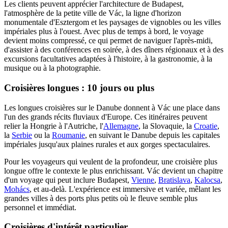
Les clients peuvent apprécier l'architecture de Budapest,
l'atmosphère de la petite ville de Vác, la ligne d'horizon
monumentale d'Esztergom et les paysages de vignobles ou les villes
impériales plus à l'ouest. Avec plus de temps à bord, le voyage
devient moins compressé, ce qui permet de naviguer l'après-midi,
d'assister à des conférences en soirée, à des dîners régionaux et à des
excursions facultatives adaptées à l'histoire, à la gastronomie, à la
musique ou à la photographie.
Croisières longues : 10 jours ou plus
Les longues croisières sur le Danube donnent à Vác une place dans
l'un des grands récits fluviaux d'Europe. Ces itinéraires peuvent
relier la Hongrie à l'Autriche, l'
Allemagne
, la Slovaquie, la
Croatie
,
la
Serbie
ou la
Roumanie
, en suivant le Danube depuis les capitales
impériales jusqu'aux plaines rurales et aux gorges spectaculaires.
Pour les voyageurs qui veulent de la profondeur, une croisière plus
longue offre le contexte le plus enrichissant. Vác devient un chapitre
d'un voyage qui peut inclure Budapest,
Vienne
,
Bratislava
,
Kalocsa
,
Mohács
, et au-delà. L'expérience est immersive et variée, mêlant les
grandes villes à des ports plus petits où le fleuve semble plus
personnel et immédiat.
Croisières d'intérêt particulier