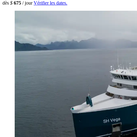
dès
$
675
/ jour
Vérifier les dates.