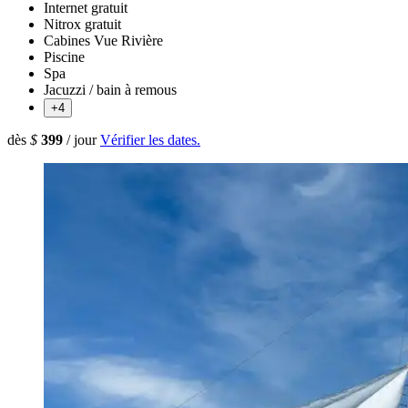
Internet gratuit
Nitrox gratuit
Cabines Vue Rivière
Piscine
Spa
Jacuzzi / bain à remous
+4
dès
$
399
/ jour
Vérifier les dates.