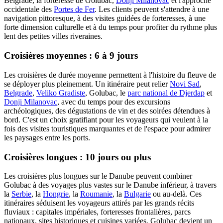
Belgrade, la forteresse de Golubac,
Donji Milanovac
et l'approche
occidentale des
Portes de Fer
. Les clients peuvent s'attendre à une
navigation pittoresque, à des visites guidées de forteresses, à une
forte dimension culturelle et à du temps pour profiter du rythme plus
lent des petites villes riveraines.
Croisières moyennes : 6 à 9 jours
Les croisières de durée moyenne permettent à l'histoire du fleuve de
se déployer plus pleinement. Un itinéraire peut relier
Novi Sad
,
Belgrade
,
Veliko Gradiste
, Golubac, le
parc national de Djerdap
et
Donji Milanovac
, avec du temps pour des excursions
archéologiques, des dégustations de vin et des soirées détendues à
bord. C'est un choix gratifiant pour les voyageurs qui veulent à la
fois des visites touristiques marquantes et de l'espace pour admirer
les paysages entre les ports.
Croisières longues : 10 jours ou plus
Les croisières plus longues sur le Danube peuvent combiner
Golubac à des voyages plus vastes sur le Danube inférieur, à travers
la
Serbie
, la
Hongrie
, la
Roumanie
, la
Bulgarie
ou au-delà. Ces
itinéraires séduisent les voyageurs attirés par les grands récits
fluviaux : capitales impériales, forteresses frontalières, parcs
nationaux, sites historiques et cuisines variées. Golubac devient un