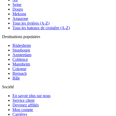
Seine
Douro
Mekong
Amazone
Tous les rivières (A-Z)
Tous les bateaux de croisière (A-Z)
Destinations populaires
Rüdesheim
Strasbourg
Amsterdam
Coblence
Mannheim
Cologne
Breisach
Bâle
Société
En savoir plus sur nous
Service client
Devenez affiliés
Mon compte
Carrières