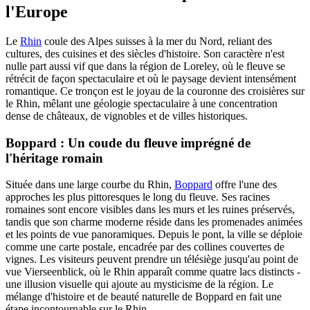
l'Europe
Le
Rhin
coule des Alpes suisses à la mer du Nord, reliant des
cultures, des cuisines et des siècles d'histoire. Son caractère n'est
nulle part aussi vif que dans la région de Loreley, où le fleuve se
rétrécit de façon spectaculaire et où le paysage devient intensément
romantique. Ce tronçon est le joyau de la couronne des croisières sur
le Rhin, mêlant une géologie spectaculaire à une concentration
dense de châteaux, de vignobles et de villes historiques.
Boppard : Un coude du fleuve imprégné de
l'héritage romain
Située dans une large courbe du Rhin,
Boppard
offre l'une des
approches les plus pittoresques le long du fleuve. Ses racines
romaines sont encore visibles dans les murs et les ruines préservés,
tandis que son charme moderne réside dans les promenades animées
et les points de vue panoramiques. Depuis le pont, la ville se déploie
comme une carte postale, encadrée par des collines couvertes de
vignes. Les visiteurs peuvent prendre un télésiège jusqu'au point de
vue Vierseenblick, où le Rhin apparaît comme quatre lacs distincts -
une illusion visuelle qui ajoute au mysticisme de la région. Le
mélange d'histoire et de beauté naturelle de Boppard en fait une
étape incontournable sur le Rhin.