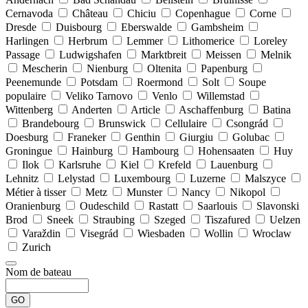
Cernavoda
Château
Chiciu
Copenhague
Corne
Dresde
Duisbourg
Eberswalde
Gambsheim
Harlingen
Herbrum
Lemmer
Lithomerice
Loreley
Passage
Ludwigshafen
Marktbreit
Meissen
Melnik
Mescherin
Nienburg
Oltenita
Papenburg
Peenemunde
Potsdam
Roermond
Solt
Soupe
populaire
Veliko Tarnovo
Venlo
Willemstad
Wittenberg
Anderten
Article
Aschaffenburg
Batina
Brandebourg
Brunswick
Cellulaire
Csongrád
Doesburg
Franeker
Genthin
Giurgiu
Golubac
Groningue
Hainburg
Hambourg
Hohensaaten
Huy
Ilok
Karlsruhe
Kiel
Krefeld
Lauenburg
Lehnitz
Lelystad
Luxembourg
Luzerne
Malszyce
Métier à tisser
Metz
Munster
Nancy
Nikopol
Oranienburg
Oudeschild
Rastatt
Saarlouis
Slavonski
Brod
Sneek
Straubing
Szeged
Tiszafured
Uelzen
Varaždin
Visegrád
Wiesbaden
Wollin
Wroclaw
Zurich
Nom de bateau
GO