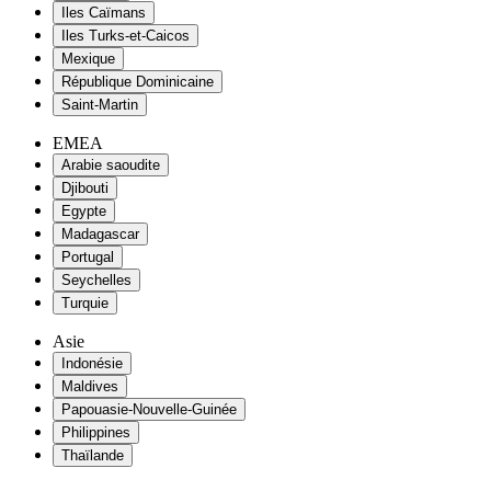
Iles Caïmans
Iles Turks-et-Caicos
Mexique
République Dominicaine
Saint-Martin
EMEA
Arabie saoudite
Djibouti
Egypte
Madagascar
Portugal
Seychelles
Turquie
Asie
Indonésie
Maldives
Papouasie-Nouvelle-Guinée
Philippines
Thaïlande