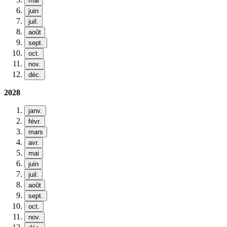
mai
juin
juil.
août
sept.
oct.
nov.
déc.
2028
janv.
févr.
mars
avr.
mai
juin
juil.
août
sept.
oct.
nov.