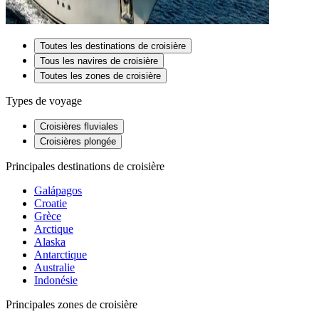
Toutes les destinations de croisière
Tous les navires de croisière
Toutes les zones de croisière
Types de voyage
Croisières fluviales
Croisières plongée
Principales destinations de croisière
Galápagos
Croatie
Grèce
Arctique
Alaska
Antarctique
Australie
Indonésie
Principales zones de croisière