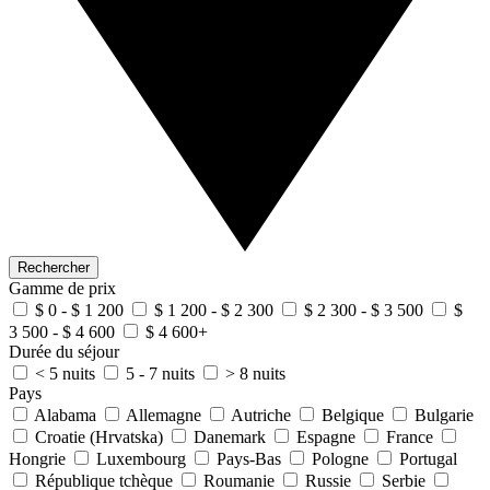
Rechercher
Gamme de prix
$ 0 - $ 1 200
$ 1 200 - $ 2 300
$ 2 300 - $ 3 500
$
3 500 - $ 4 600
$ 4 600+
Durée du séjour
< 5 nuits
5 - 7 nuits
> 8 nuits
Pays
Alabama
Allemagne
Autriche
Belgique
Bulgarie
Croatie (Hrvatska)
Danemark
Espagne
France
Hongrie
Luxembourg
Pays-Bas
Pologne
Portugal
République tchèque
Roumanie
Russie
Serbie