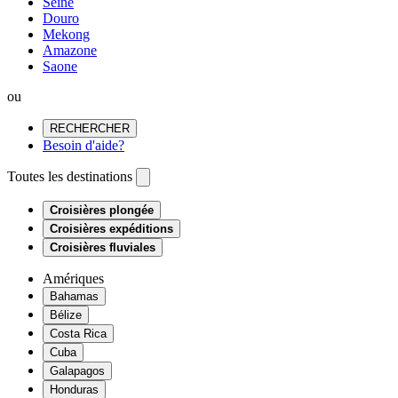
Seine
Douro
Mekong
Amazone
Saone
ou
RECHERCHER
Besoin d'aide?
Toutes les destinations
Croisières plongée
Croisières expéditions
Croisières fluviales
Amériques
Bahamas
Bélize
Costa Rica
Cuba
Galapagos
Honduras