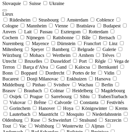
Slovaquie
Suisse
Ukraine
Lieux
Rüdesheim
Strasbourg
Amsterdam
Coblence
Cologne
Mannheim
Vienne
Bratislava
Budapest
Anvers
Lait
Passau
Esztergom
Rotterdam
Cochem
Nijmegen
Ratisbonne
Bâle
Breisach
Nuremberg
Mayence
Dürnstein
Francfort
Linz
Miltenberg
Speyer
Bamberg
Belgrade
Galerie
Würzburg
Mohacs
Wertheim
Arnhem
Trèves
Utrecht
Bruxelles
Dusseldorf
Port
Règle
Vega de
Terron
Barça d’Alva
Gand
Kalocsa
Bernkastel
Bonn
Boppard
Dordrecht
Portes de fer
Vidin
Bucarest
Donji Milanovac
Enkhuizen
Harsova
Middelburg
Pinhao
Svisthov
Wachau
Berlin
Brasov
Braubach
Colmar
Heidelberg
Magdebourg
Osijek
Prague
Sarrebourg
Sibiu
TrabenTrarbach
Vukovar
Brême
Calvorde
Constanta
Festivités
Gorinchem
Hanover
Hoya
Königswinter
Krems
Lauterbach
Maastricht
Mosquito
Niederlahnstein
Oldenburg
Ruse
Schweinfurt
Stralsund
Szczecin
Tout
Vac
Wolfsburg
Wusterwitz
Aljmas
Andernach
Bad Schandau
Beilstein
Bruinisse