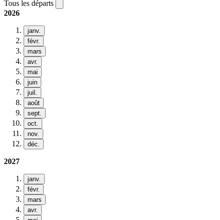
Tous les départs
2026
janv.
févr.
mars
avr.
mai
juin
juil.
août
sept.
oct.
nov.
déc.
2027
janv.
févr.
mars
avr.