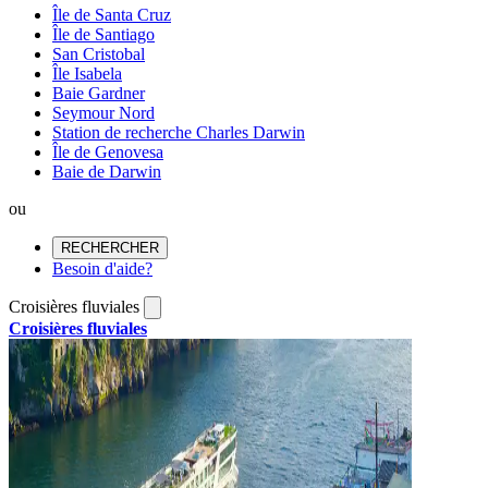
Île de Santa Cruz
Île de Santiago
San Cristobal
Île Isabela
Baie Gardner
Seymour Nord
Station de recherche Charles Darwin
Île de Genovesa
Baie de Darwin
ou
RECHERCHER
Besoin d'aide?
Croisières fluviales
Croisières fluviales