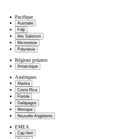
Pacifique
Australie
Fidji
Iles Salomon
Micronésie
Polynésie
Régions polaires
Antarctique
Amériques
Alaska
Costa Rica
Floride
Galápagos
Mexique
Nouvelle-Angleterre
EMEA
Cap-Vert