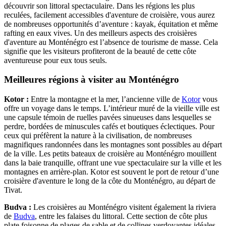
découvrir son littoral spectaculaire. Dans les régions les plus
reculées, facilement accessibles d'aventure de croisière, vous aurez
de nombreuses opportunités d’aventure : kayak, équitation et même
rafting en eaux vives. Un des meilleurs aspects des croisières
d'aventure au Monténégro est l’absence de tourisme de masse. Cela
signifie que les visiteurs profiteront de la beauté de cette côte
aventureuse pour eux tous seuls.
Meilleures régions à visiter au Monténégro
Kotor :
Entre la montagne et la mer, l’ancienne ville de
Kotor
vous
offre un voyage dans le temps. L’intérieur muré de la vieille ville est
une capsule témoin de ruelles pavées sinueuses dans lesquelles se
perdre, bordées de minuscules cafés et boutiques éclectiques. Pour
ceux qui préfèrent la nature à la civilisation, de nombreuses
magnifiques randonnées dans les montagnes sont possibles au départ
de la ville. Les petits bateaux de croisière au Monténégro mouillent
dans la baie tranquille, offrant une vue spectaculaire sur la ville et les
montagnes en arrière-plan. Kotor est souvent le port de retour d’une
croisière d'aventure le long de la côte du Monténégro, au départ de
Tivat.
Budva :
Les croisières au Monténégro visitent également la riviera
de
Budva
, entre les falaises du littoral. Cette section de côte plus
plate foisonne de plages de sable et de collines verdoyantes idéales