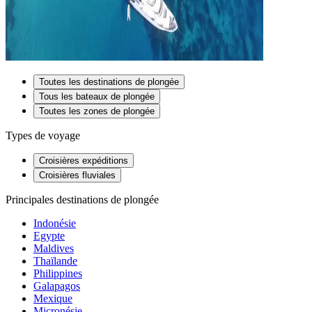
Toutes les destinations de plongée
Tous les bateaux de plongée
Toutes les zones de plongée
Types de voyage
Croisières expéditions
Croisières fluviales
Principales destinations de plongée
Indonésie
Egypte
Maldives
Thaïlande
Philippines
Galapagos
Mexique
Micronésie