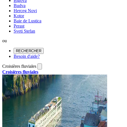
Bigova
Budva
Herceg Novi
Kotor
Baie de Lustica
Perast
Sveti Stefan
ou
RECHERCHER
Besoin d'aide?
Croisières fluviales
Croisières fluviales