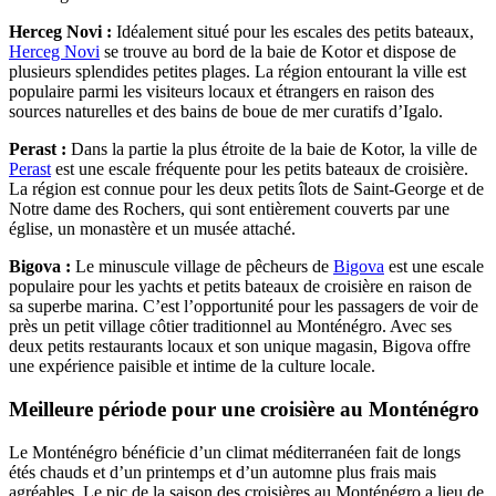
Herceg Novi :
Idéalement situé pour les escales des petits bateaux,
Herceg Novi
se trouve au bord de la baie de Kotor et dispose de
plusieurs splendides petites plages. La région entourant la ville est
populaire parmi les visiteurs locaux et étrangers en raison des
sources naturelles et des bains de boue de mer curatifs d’Igalo.
Perast :
Dans la partie la plus étroite de la baie de Kotor, la ville de
Perast
est une escale fréquente pour les petits bateaux de croisière.
La région est connue pour les deux petits îlots de Saint-George et de
Notre dame des Rochers, qui sont entièrement couverts par une
église, un monastère et un musée attaché.
Bigova :
Le minuscule village de pêcheurs de
Bigova
est une escale
populaire pour les yachts et petits bateaux de croisière en raison de
sa superbe marina. C’est l’opportunité pour les passagers de voir de
près un petit village côtier traditionnel au Monténégro. Avec ses
deux petits restaurants locaux et son unique magasin, Bigova offre
une expérience paisible et intime de la culture locale.
Meilleure période pour une croisière au Monténégro
Le Monténégro bénéficie d’un climat méditerranéen fait de longs
étés chauds et d’un printemps et d’un automne plus frais mais
agréables. Le pic de la saison des croisières au Monténégro a lieu de