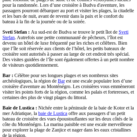
pour la randonnée. Lors d’une croisière à Budva d'aventure, les
passagers pourront débarquer au port et visiter les plages, la citadelle
et les bars de nuit, avant de revenir dans la paix et le confort du
bateau à la fin de la journée ou de la soirée.
Sveti Stefan :
Au sud-est de Budva se trouve le petit îlot de
Sveti
Stefan
. Autrefois une petite communauté de pêcheurs, l’îlot est
devenu un hôtel de luxe fréquenté par les riches et célèbres. Bien
que l’île soit réservée aux clients de l’hôtel, les petits bateaux de
croisière sont autorisés à passer au large de cet endroit très spécial.
Des visites guidées de l’île sont également offertes à un petit nombre
de visiteurs quotidiennement.
Bar :
Célèbre pour ses longues plages et ses nombreux sites
archéologiques, la région de
Bar
est une escale populaire lors d’une
croisière d'aventure au Monténégro. Les croisières vous emmèneront
visiter les points forts de la région, comme les palais et forteresses, et
certaines des plus de vingt plages du littoral.
Baie de Lustica :
Nichée entre la péninsule de la baie de Kotor et la
mer Adriatique, la
baie de Lustica
offre aux passagers d’un petit
bateau de croisière des vues époustouflantes sur les deux côtés de la
côte du Monténégro. La marina paisible est une escale merveilleuse
pour explorer la plage de Zanjice et nager dans les eaux cristallines
de la région.