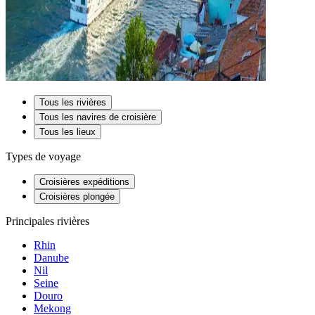
Tous les rivières
Tous les navires de croisière
Tous les lieux
Types de voyage
Croisières expéditions
Croisières plongée
Principales rivières
Rhin
Danube
Nil
Seine
Douro
Mekong