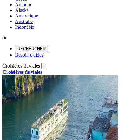
Arctique
Alaska
Antarctique
Australie
Indonésie
ou
RECHERCHER
Besoin d'aide?
Croisières fluviales
Croisières fluviales