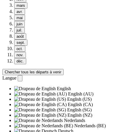
mars
avr.
mai
juin
juil.
août
sept.
oct.
nov.
déc.
Chercher tous les départs à venir
Langue
English
English (AU)
English (US)
English (CA)
English (SG)
English (NZ)
Nederlands
Nederlands (BE)
Deutsch