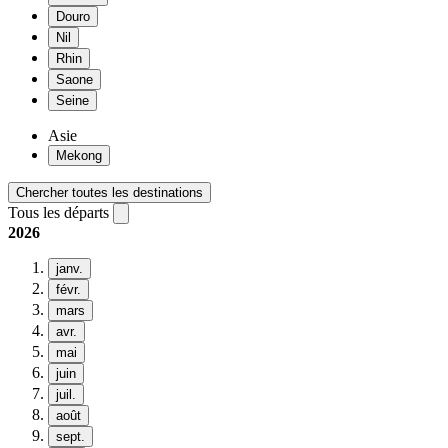
Douro
Nil
Rhin
Saone
Seine
Asie
Mekong
Chercher toutes les destinations
Tous les départs
2026
janv.
févr.
mars
avr.
mai
juin
juil.
août
sept.