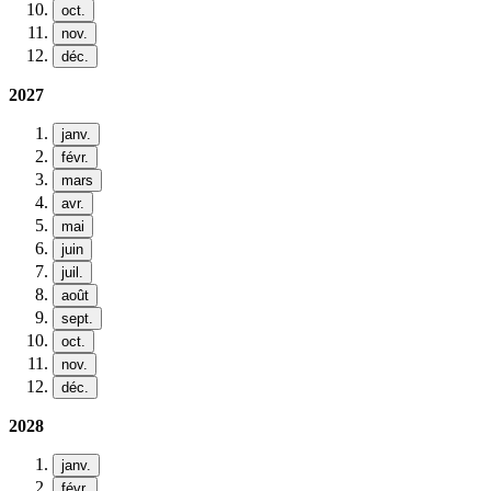
oct.
nov.
déc.
2027
janv.
févr.
mars
avr.
mai
juin
juil.
août
sept.
oct.
nov.
déc.
2028
janv.
févr.