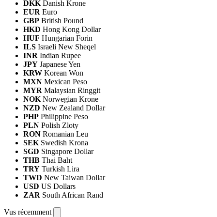
DKK
Danish Krone
EUR
Euro
GBP
British Pound
HKD
Hong Kong Dollar
HUF
Hungarian Forin
ILS
Israeli New Sheqel
INR
Indian Rupee
JPY
Japanese Yen
KRW
Korean Won
MXN
Mexican Peso
MYR
Malaysian Ringgit
NOK
Norwegian Krone
NZD
New Zealand Dollar
PHP
Philippine Peso
PLN
Polish Zloty
RON
Romanian Leu
SEK
Swedish Krona
SGD
Singapore Dollar
THB
Thai Baht
TRY
Turkish Lira
TWD
New Taiwan Dollar
USD
US Dollars
ZAR
South African Rand
Vus récemment