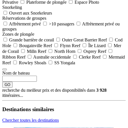
Privative
Plateforme de plongée
Espace Photo
Snorkeling
Ouvert aux Snorkeleurs
Réservations de groupes
Affrètement privé
>10 passagers
Affrètement privé ou
groupes
Zones de plongée
Grande barrière de corail
Outer Great Barrier Reef
Cod
Hole
Bougainville Reef
Flynn Reef
Île Lizard
Mer
de Corail
Milln Reef
North Horn
Osprey Reef
Ribbon Reef
Australie occidentale
Clerke Reef
Mermaid
Reef
Rowley Shoals
SS Yongala
Nom de bateau
GO
recherche du meilleur prix et des disponibilités dans
3 928
itinéraires...
Destinations similaires
Chercher toutes les destinations