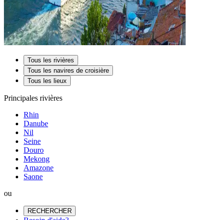
Tous les rivières
Tous les navires de croisière
Tous les lieux
Principales rivières
Rhin
Danube
Nil
Seine
Douro
Mekong
Amazone
Saone
ou
RECHERCHER