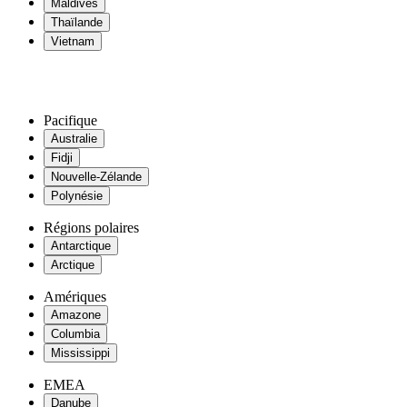
Maldives
Thaïlande
Vietnam
Pacifique
Australie
Fidji
Nouvelle-Zélande
Polynésie
Régions polaires
Antarctique
Arctique
Amériques
Amazone
Columbia
Mississippi
EMEA
Danube