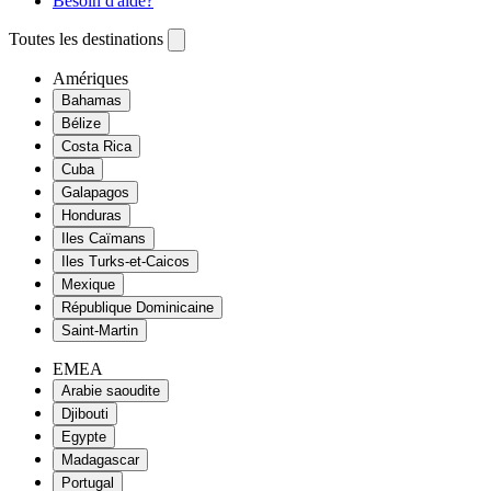
Besoin d'aide?
Toutes les destinations
Amériques
Bahamas
Bélize
Costa Rica
Cuba
Galapagos
Honduras
Iles Caïmans
Iles Turks-et-Caicos
Mexique
République Dominicaine
Saint-Martin
EMEA
Arabie saoudite
Djibouti
Egypte
Madagascar
Portugal