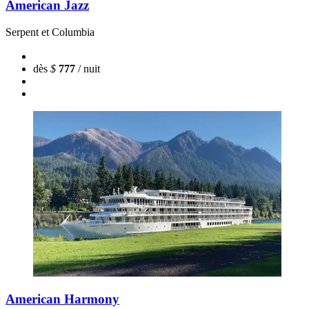
American Jazz
Serpent et Columbia
dès
$
777
/ nuit
American Harmony