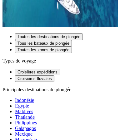
Toutes les destinations de plongée
Tous les bateaux de plongée
Toutes les zones de plongée
Types de voyage
Croisières expéditions
Croisières fluviales
Principales destinations de plongée
Indonésie
Egypte
Maldives
Thaïlande
Philippines
Galapagos
Mexique
Micronésie