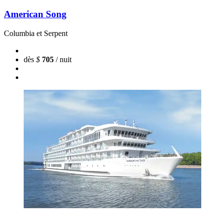
American Song
Columbia et Serpent
dès
$
705
/ nuit