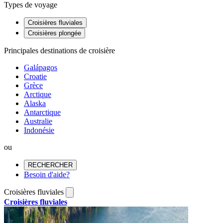
Types de voyage
Croisières fluviales
Croisières plongée
Principales destinations de croisière
Galápagos
Croatie
Grèce
Arctique
Alaska
Antarctique
Australie
Indonésie
ou
RECHERCHER
Besoin d'aide?
Croisières fluviales
Croisières fluviales