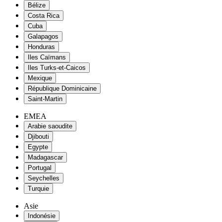
Bélize
Costa Rica
Cuba
Galapagos
Honduras
Iles Caïmans
Iles Turks-et-Caicos
Mexique
République Dominicaine
Saint-Martin
EMEA
Arabie saoudite
Djibouti
Egypte
Madagascar
Portugal
Seychelles
Turquie
Asie
Indonésie