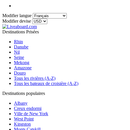
Modifier langue
Modifier devise
Destinations Prisées
Rhin
Danube
Nil
Seine
Mekong
Amazone
Douro
Tous les rivières (A-Z)
Tous les bateaux de croisière (A-Z)
Destinations populaires
Albany
Creux endormi
Ville de New York
West Point
Kingston
Monts Catskill