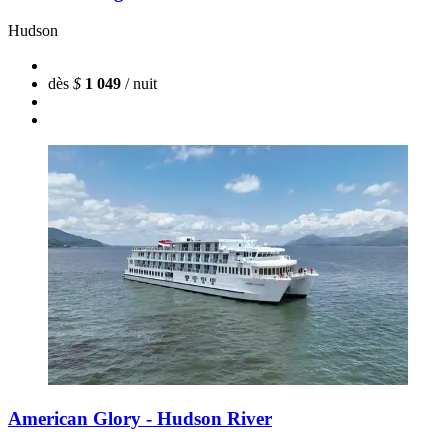
Hudson
dès
$
1 049
/ nuit
American Glory - Hudson River