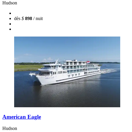
Hudson
dès
$
898
/ nuit
American Eagle
Hudson