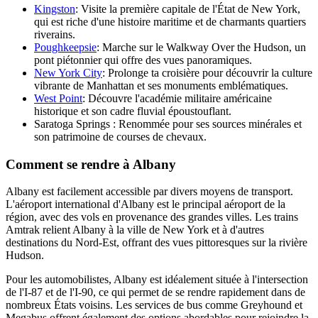
Kingston
: Visite la première capitale de l'État de New York,
qui est riche d'une histoire maritime et de charmants quartiers
riverains.
Poughkeepsie
: Marche sur le Walkway Over the Hudson, un
pont piétonnier qui offre des vues panoramiques.
New York City
: Prolonge ta croisière pour découvrir la culture
vibrante de Manhattan et ses monuments emblématiques.
West Point
: Découvre l'académie militaire américaine
historique et son cadre fluvial époustouflant.
Saratoga Springs : Renommée pour ses sources minérales et
son patrimoine de courses de chevaux.
Comment se rendre à Albany
Albany est facilement accessible par divers moyens de transport.
L'aéroport international d'Albany est le principal aéroport de la
région, avec des vols en provenance des grandes villes. Les trains
Amtrak relient Albany à la ville de New York et à d'autres
destinations du Nord-Est, offrant des vues pittoresques sur la rivière
Hudson.
Pour les automobilistes, Albany est idéalement située à l'intersection
de l'I-87 et de l'I-90, ce qui permet de se rendre rapidement dans de
nombreux États voisins. Les services de bus comme Greyhound et
Megabus offrent également des options abordables pour rejoindre la