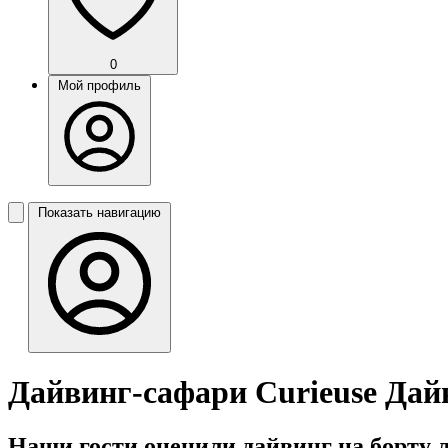
0
Мой профиль
Показать навигацию
Дайвинг-сафари Curieuse Дай
Наши гости оценили дайвинг на борту л