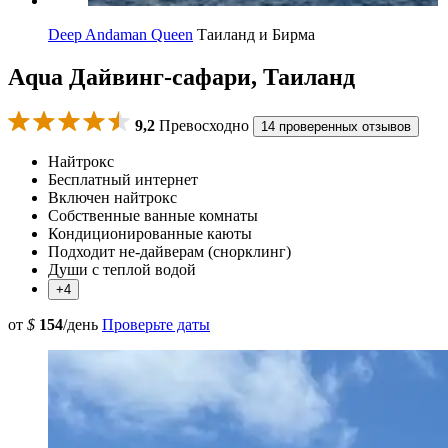
Deep Andaman Queen
Таиланд и Бирма
Aqua Дайвинг-сафари, Таиланд
9,2
Превосходно
14 проверенных отзывов
Найтрокс
Бесплатный интернет
Включен найтрокс
Собственные ванные комнаты
Кондиционированные каюты
Подходит не-дайверам (снорклинг)
Души с теплой водой
+4
от
$
154
/день
Проверьте даты