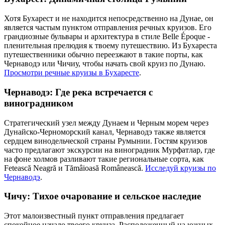
Хотя Бухарест и не находится непосредственно на Дунае, он
является частым пунктом отправления речных круизов. Его
грандиозные бульвары и архитектура в стиле Belle Époque -
пленительная прелюдия к твоему путешествию. Из Бухареста
путешественники обычно переезжают в такие порты, как
Чернаводэ или Чичиу, чтобы начать свой круиз по Дунаю.
Просмотри речные круизы в Бухаресте
.
Чернаводэ: Где река встречается с
виноградником
Стратегический узел между Дунаем и Черным морем через
Дунайско-Черноморский канал, Чернаводэ также является
сердцем винодельческой страны Румынии. Гостям круизов
часто предлагают экскурсии на виноградник Мурфатлар, где
на фоне холмов разливают такие региональные сорта, как
Fetească Neagră и Tămâioasă Românească.
Исследуй круизы по
Чернаводэ
.
Чичу: Тихое очарование и сельское наследие
Этот малоизвестный пункт отправления предлагает
спокойное начало твоего круиза. Расположенный на южных