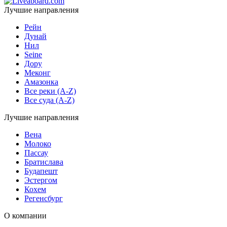
Лучшие направления
Рейн
Дунай
Нил
Seine
Дору
Меконг
Амазонка
Все реки (A-Z)
Все суда (A-Z)
Лучшие направления
Вена
Молоко
Пассау
Братислава
Будапешт
Эстергом
Кохем
Регенсбург
О компании