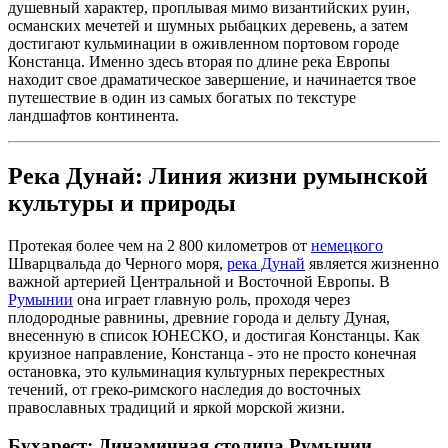
душевный характер, проплывая мимо византийских руин,
османских мечетей и шумных рыбацких деревень, а затем
достигают кульминации в оживленном портовом городе
Констанца. Именно здесь вторая по длине река Европы
находит свое драматическое завершение, и начинается твое
путешествие в один из самых богатых по текстуре
ландшафтов континента.
Река Дунай: Линия жизни румынской
культуры и природы
Протекая более чем на 2 800 километров от
немецкого
Шварцвальда до Черного моря,
река Дунай
является жизненно
важной артерией Центральной и Восточной Европы. В
Румынии
она играет главную роль, проходя через
плодородные равнины, древние города и дельту Дуная,
внесенную в список ЮНЕСКО, и достигая Констанцы. Как
круизное направление, Констанца - это не просто конечная
остановка, это кульминация культурных перекрестных
течений, от греко-римского наследия до восточных
православных традиций и яркой морской жизни.
Бухарест: Динамичная столица Румынии