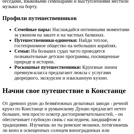
беседами, языковыми семинарами и выступлениями местной
музыки на борту.
Профили путешественников
Семейные пары:
Наслаждайся интимными моментами
за ужином на закате и на частных балконах.
Путешественники-одиночки:
Найди теплое,
гостеприимное общество на небольших кораблях.
Семьи:
На больших судах часто проводятся
познавательные детские программы, посвященные
природе и истории.
Роскошные путешественники:
Круизные линии
премиум-класса предлагают люксы с услугами
дворецкого, экскурсии и изысканную кухню.
Начни свое путешествие в Констанце
От древних руин до безмятежных дельтовых заводи - речной
круиз по Констанце и румынскому Дунаю предлагает нечто
большее, чем просто осмотр достопримечательностей, - он
обеспечивает глубокую связь с наследием, ландшафтом и
традициями. Изучаешь ли ты римские мозаики, потягиваешь
ли вино в освещенных солнцем виноградниках или