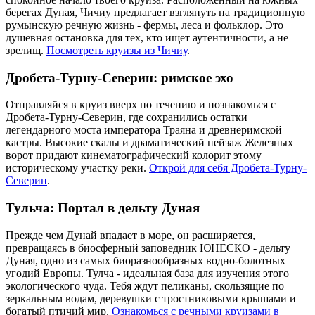
берегах Дуная, Чичиу предлагает взглянуть на традиционную
румынскую речную жизнь - фермы, леса и фольклор. Это
душевная остановка для тех, кто ищет аутентичности, а не
зрелищ.
Посмотреть круизы из Чичиу
.
Дробета-Турну-Северин: римское эхо
Отправляйся в круиз вверх по течению и познакомься с
Дробета-Турну-Северин, где сохранились остатки
легендарного моста императора Траяна и древнеримской
кастры. Высокие скалы и драматический пейзаж Железных
ворот придают кинематографический колорит этому
историческому участку реки.
Открой для себя Дробета-Турну-
Северин
.
Тульча: Портал в дельту Дуная
Прежде чем Дунай впадает в море, он расширяется,
превращаясь в биосферный заповедник ЮНЕСКО - дельту
Дуная, одно из самых биоразнообразных водно-болотных
угодий Европы. Тулча - идеальная база для изучения этого
экологического чуда. Тебя ждут пеликаны, скользящие по
зеркальным водам, деревушки с тростниковыми крышами и
богатый птичий мир.
Ознакомься с речными круизами в