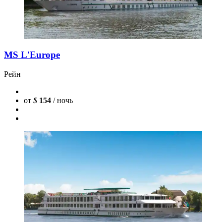
MS L'Europe
Рейн
от
$
154
/ ночь