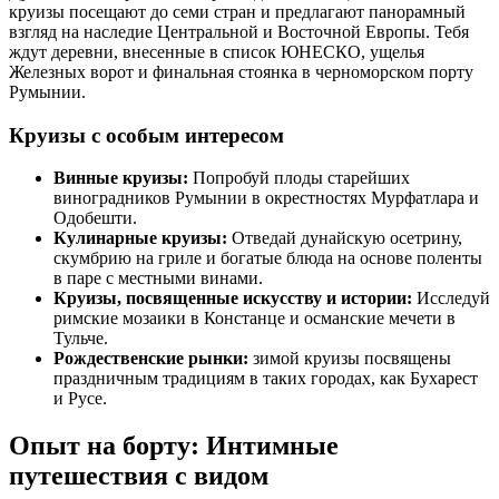
круизы посещают до семи стран и предлагают панорамный
взгляд на наследие Центральной и Восточной Европы. Тебя
ждут деревни, внесенные в список ЮНЕСКО, ущелья
Железных ворот и финальная стоянка в черноморском порту
Румынии.
Круизы с особым интересом
Винные круизы:
Попробуй плоды старейших
виноградников Румынии в окрестностях Мурфатлара и
Одобешти.
Кулинарные круизы:
Отведай дунайскую осетрину,
скумбрию на гриле и богатые блюда на основе поленты
в паре с местными винами.
Круизы, посвященные искусству и истории:
Исследуй
римские мозаики в Констанце и османские мечети в
Тульче.
Рождественские рынки:
зимой круизы посвящены
праздничным традициям в таких городах, как Бухарест
и Русе.
Опыт на борту: Интимные
путешествия с видом