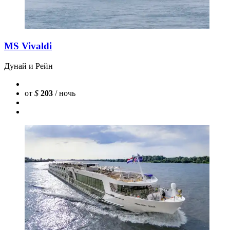
MS Vivaldi
Дунай и Рейн
от
$
203
/ ночь