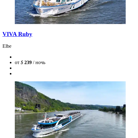
VIVA Ruby
Elbe
от
$
239
/ ночь