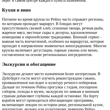
берег в самом центре каждого пункта назначения.
Кухня и вино
Питание во время круиза по Рейну часто отражает регионы,
по которым проходит маршрут. В блюдах могут
присутствовать свежий хлеб, сезонные овощи, речная рыба,
жареное мясо, местные сыры и десерты, вдохновленные
немецкими и европейскими традициями. Винный сервис -
важная часть впечатлений, особенно на маршрутах, которые
проходят в направлении знаменитых виноградников. Многие
круизы включают дегустации, парные ужины или меню,
составленное на основе региональных ингредиентов.
Экскурсии и обогащение
Экскурсии делают место назначения более интересным. В
Дуйсбурге гости могут изучить реконструкцию гавани,
промышленное наследие и культуру речного побережья.
Дальше по течению Рейна прогулки с гидом, посещение
соборов, походы в музеи, экскурсии по замкам и винным
странам добавляют глубины каждой остановке. На борту
корабля могут проводиться обогащающие программы,
включающие лекции по истории реки, региональной кухне,
архитектуре, музыке или культурному значению Рейна.