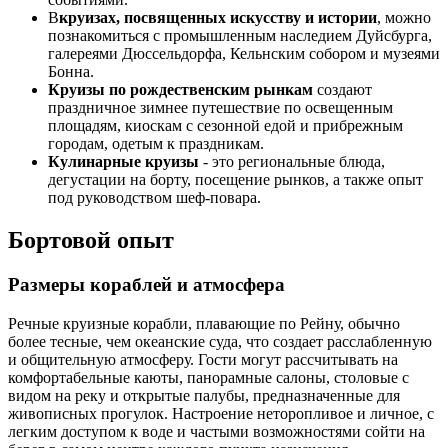
В
круизах, посвященных искусству и истории
, можно
познакомиться с промышленным наследием Дуйсбурга,
галереями Дюссельдорфа, Кельнским собором и музеями
Бонна.
Круизы по рождественским рынкам
создают
праздничное зимнее путешествие по освещенным
площадям, киоскам с сезонной едой и прибрежным
городам, одетым к праздникам.
Кулинарные круизы
- это региональные блюда,
дегустации на борту, посещение рынков, а также опыт
под руководством шеф-повара.
Бортовой опыт
Размеры кораблей и атмосфера
Речные круизные корабли, плавающие по Рейну, обычно
более тесные, чем океанские суда, что создает расслабленную
и общительную атмосферу. Гости могут рассчитывать на
комфортабельные каюты, панорамные салоны, столовые с
видом на реку и открытые палубы, предназначенные для
живописных прогулок. Настроение неторопливое и личное, с
легким доступом к воде и частыми возможностями сойти на