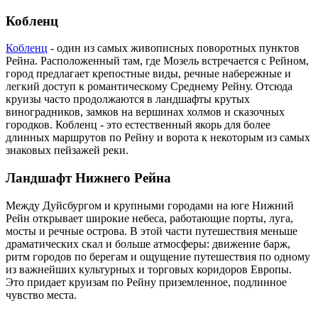
Кобленц
Кобленц
- один из самых живописных поворотных пунктов
Рейна. Расположенный там, где Мозель встречается с Рейном,
город предлагает крепостные виды, речные набережные и
легкий доступ к романтическому Среднему Рейну. Отсюда
круизы часто продолжаются в ландшафты крутых
виноградников, замков на вершинах холмов и сказочных
городков. Кобленц - это естественный якорь для более
длинных маршрутов по Рейну и ворота к некоторым из самых
знаковых пейзажей реки.
Ландшафт Нижнего Рейна
Между Дуйсбургом и крупными городами на юге Нижний
Рейн открывает широкие небеса, работающие порты, луга,
мосты и речные острова. В этой части путешествия меньше
драматических скал и больше атмосферы: движение барж,
ритм городов по берегам и ощущение путешествия по одному
из важнейших культурных и торговых коридоров Европы.
Это придает круизам по Рейну приземленное, подлинное
чувство места.