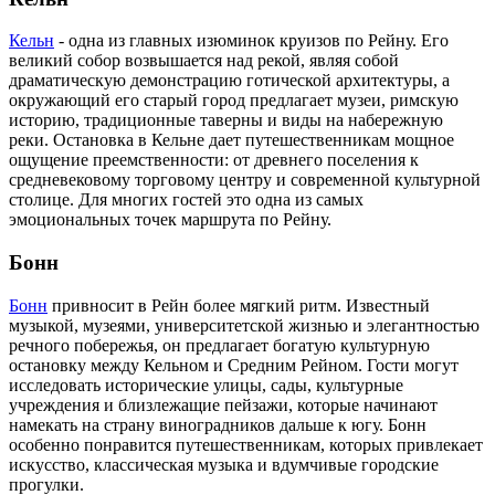
Кельн
- одна из главных изюминок круизов по Рейну. Его
великий собор возвышается над рекой, являя собой
драматическую демонстрацию готической архитектуры, а
окружающий его старый город предлагает музеи, римскую
историю, традиционные таверны и виды на набережную
реки. Остановка в Кельне дает путешественникам мощное
ощущение преемственности: от древнего поселения к
средневековому торговому центру и современной культурной
столице. Для многих гостей это одна из самых
эмоциональных точек маршрута по Рейну.
Бонн
Бонн
привносит в Рейн более мягкий ритм. Известный
музыкой, музеями, университетской жизнью и элегантностью
речного побережья, он предлагает богатую культурную
остановку между Кельном и Средним Рейном. Гости могут
исследовать исторические улицы, сады, культурные
учреждения и близлежащие пейзажи, которые начинают
намекать на страну виноградников дальше к югу. Бонн
особенно понравится путешественникам, которых привлекает
искусство, классическая музыка и вдумчивые городские
прогулки.