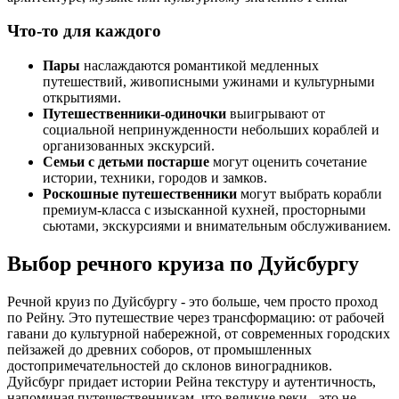
Что-то для каждого
Пары
наслаждаются романтикой медленных
путешествий, живописными ужинами и культурными
открытиями.
Путешественники-одиночки
выигрывают от
социальной непринужденности небольших кораблей и
организованных экскурсий.
Семьи с детьми постарше
могут оценить сочетание
истории, техники, городов и замков.
Роскошные путешественники
могут выбрать корабли
премиум-класса с изысканной кухней, просторными
сьютами, экскурсиями и внимательным обслуживанием.
Выбор речного круиза по Дуйсбургу
Речной круиз по Дуйсбургу - это больше, чем просто проход
по Рейну. Это путешествие через трансформацию: от рабочей
гавани до культурной набережной, от современных городских
пейзажей до древних соборов, от промышленных
достопримечательностей до склонов виноградников.
Дуйсбург придает истории Рейна текстуру и аутентичность,
напоминая путешественникам, что великие реки - это не