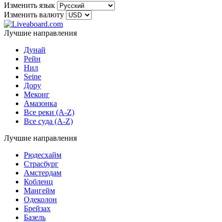
Изменить язык
Изменить валюту
Лучшие направления
Дунай
Рейн
Нил
Seine
Дору
Меконг
Амазонка
Все реки (A-Z)
Все суда (A-Z)
Лучшие направления
Рюдесхайм
Страсбург
Амстердам
Кобленц
Мангейм
Одеколон
Брейзах
Базель