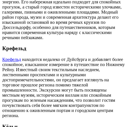
энергию. Его набережная идеально подходит для спокойных
прогулок, а старый город известен историческими улочками,
галереями, пивными и оживленными площадями. Модный
район города, музеи и современная архитектура делают его
изысканной остановкой во время речных круизов по
Дюссельдорфу, особенно для путешественников, которым
нравится современная культура наряду с классическими
речными пейзажами.
Крефельд
Крефельд
находится недалеко от Дуйсбурга и добавляет более
спокойное, изысканное измерение в путешествие по Нижнему
Рейну. Известный своим текстильным наследием,
лиственными проспектами и культурными
достопримечательностями, он предлагает взглянуть на
торговое прошлое региона помимо тяжелой
промышленности. Экскурсии могут быть посвящены
местным музеям, историческим виллам или спокойным
прогулкам по зеленым насаждениям, что позволит гостям
почувствовать себя более мягким контрапунктом по
отношению к оживленным портам и городским центрам
региона.
Кёльн