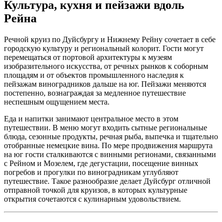
Культура, кухня и пейзажи вдоль
Рейна
Речной круиз по Дуйсбургу и Нижнему Рейну сочетает в себе
городскую культуру и региональный колорит. Гости могут
перемещаться от портовой архитектуры к музеям
изобразительного искусства, от речных рынков к соборным
площадям и от объектов промышленного наследия к
пейзажам виноградников дальше на юг. Пейзажи меняются
постепенно, вознаграждая за медленное путешествие
неспешным ощущением места.
Еда и напитки занимают центральное место в этом
путешествии. В меню могут входить сытные региональные
блюда, сезонные продукты, речная рыба, выпечка и тщательно
отобранные немецкие вина. По мере продвижения маршрута
на юг гости сталкиваются с винными регионами, связанными
с Рейном и Мозелем, где дегустации, посещение винных
погребов и прогулки по виноградникам углубляют
путешествие. Такое разнообразие делает Дуйсбург отличной
отправной точкой для круизов, в которых культурные
открытия сочетаются с кулинарным удовольствием.