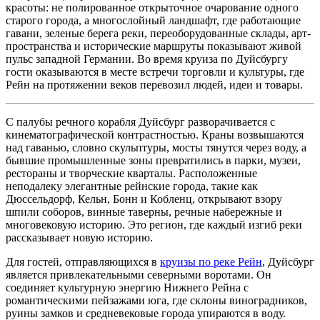
красоты: не полированное открыточное очарование одного
старого города, а многослойный ландшафт, где работающие
гавани, зеленые берега реки, переоборудованные склады, арт-
пространства и исторические маршруты показывают живой
пульс западной Германии. Во время круиза по Дуйсбургу
гости оказываются в месте встречи торговли и культуры, где
Рейн на протяжении веков перевозил людей, идеи и товары.
С палубы речного корабля Дуйсбург разворачивается с
кинематографической контрастностью. Краны возвышаются
над гаванью, словно скульптуры, мосты тянутся через воду, а
бывшие промышленные зоны превратились в парки, музеи,
рестораны и творческие кварталы. Расположенные
неподалеку элегантные рейнские города, такие как
Дюссельдорф, Кельн, Бонн и Кобленц, открывают взору
шпили соборов, винные таверны, речные набережные и
многовековую историю. Это регион, где каждый изгиб реки
рассказывает новую историю.
Для гостей, отправляющихся в
круизы по реке Рейн
, Дуйсбург
является привлекательными северными воротами. Он
соединяет культурную энергию Нижнего Рейна с
романтическими пейзажами юга, где склоны виноградников,
руины замков и средневековые города упираются в воду.