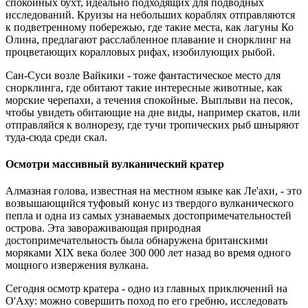
спокойных бухт, идеально подходящих для подводных
исследований. Круизы на небольших кораблях отправляются
к подветренному побережью, где такие места, как лагуны Ко
Олина, предлагают расслабленное плавание и снорклинг на
процветающих коралловых рифах, изобилующих рыбой.
Сан-Суси возле Вайкики - тоже фантастическое место для
снорклинга, где обитают такие интересные животные, как
морские черепахи, а течения спокойные. Выплыви на песок,
чтобы увидеть обитающие на дне виды, например скатов, или
отправляйся к волнорезу, где тучи тропических рыб шныряют
туда-сюда среди скал.
Осмотри массивный вулканический кратер
Алмазная голова, известная на местном языке как Ле'ахи, - это
возвышающийся туфовый конус из твердого вулканического
пепла и одна из самых узнаваемых достопримечательностей
острова. Эта завораживающая природная
достопримечательность была обнаружена британскими
моряками XIX века более 300 000 лет назад во время одного
мощного извержения вулкана.
Сегодня осмотр кратера - одно из главных приключений на
О'Аху: можно совершить поход по его гребню, исследовать