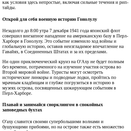
как условия здесь непростые, включая сильные течения и рип-
тайды.
Открой для себя военную историю Гонолулу
Незадолго до 8:00 утра 7 декабря 1941 года японский флот
совершил внезапное нападение на американскую базу в Перл-
Харборе в Гонолулу. Это событие изменило ход войны и
глобальную историю, оставив неизгладимое впечатление на
Гавайях, в Соединенных Штатах и за их пределами.
Ни один приключенческий круиз на О'Аху не будет полным
без времени, потраченного на изучение участия острова во
Второй мировой войне. Туристы могут осмотреть
исторические линкоры и подводные лодки, пройтись по
мрачным кладбищам и глубже погрузиться в историю в
музеях острова, посвященных шокирующим событиям в
Перл-Харборе.
Плавай и занимайся снорклингом в спокойных
заповедных бухтах
О'аху славится своими супербольшими волнами и
бушующими прибоями, но на острове также есть множество