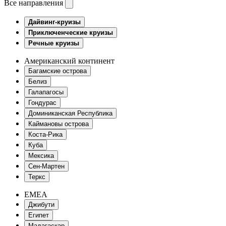
Все направления
Дайвинг-круизы
Приключенческие круизы
Речные круизы
Американский континент
Багамские острова
Белиз
Галапагосы
Гондурас
Доминиканская Республика
Каймановы острова
Коста-Рика
Куба
Мексика
Сен-Мартен
Теркс
EMEA
Джибути
Египет
Мадагаскар