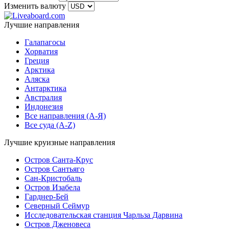
Изменить валюту
Лучшие направления
Галапагосы
Хорватия
Греция
Арктика
Аляска
Антарктика
Австралия
Индонезия
Все направления (A-Я)
Все суда (A-Z)
Лучшие круизные направления
Остров Санта-Крус
Остров Сантьяго
Сан-Кристобаль
Остров Изабела
Гарднер-Бей
Северный Сеймур
Исследовательская станция Чарльза Дарвина
Остров Дженовеса