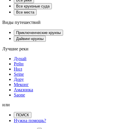
Все реки
Все круизные суда
Все места
Виды путешествий
Приключенческие круизы
Дайвинг-круизы
Лучшие реки
Дунай
Рейн
Нил
Seine
Дору
Меконг
Амазонка
Saone
или
ПОИСК
Нужна помощь?