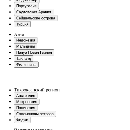
Португалия
Саудовская Аравия
Сейшельские острова
Турция
Азия
Индонезия
Мальдивы
Папуа Новая Гвинея
Таиланд
Филиппины
Тихоокеанский регион
Австралия
Микронезия
Полинезия
Соломоновы острова
Фиджи