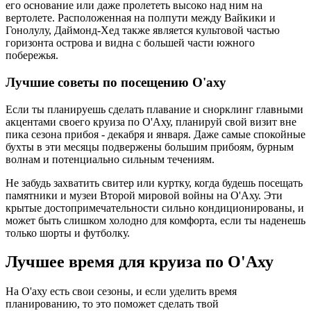
его основание или даже пролететь высоко над ним на
вертолете. Расположенная на полпути между Вайкики и
Гонолулу, Даймонд-Хед также является культовой частью
горизонта острова и видна с большей части южного
побережья.
Лучшие советы по посещению О'аху
Если ты планируешь сделать плавание и снорклинг главными
акцентами своего круиза по О'Аху, планируй свой визит вне
пика сезона прибоя - декабря и января. Даже самые спокойные
бухты в эти месяцы подвержены большим прибоям, бурным
волнам и потенциально сильным течениям.
Не забудь захватить свитер или куртку, когда будешь посещать
памятники и музеи Второй мировой войны на О'Аху. Эти
крытые достопримечательности сильно кондиционированы, и
может быть слишком холодно для комфорта, если ты наденешь
только шорты и футболку.
Лучшее время для круиза по О'Аху
На О'аху есть свои сезоны, и если уделить время
планированию, то это поможет сделать твой