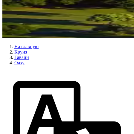
На главную
Круиз
Гавайи
Оаху