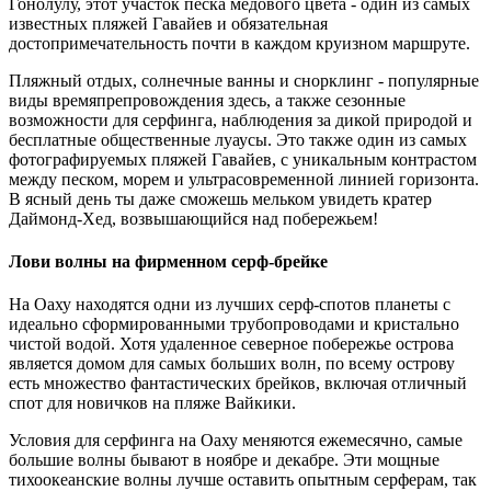
Гонолулу, этот участок песка медового цвета - один из самых
известных пляжей Гавайев и обязательная
достопримечательность почти в каждом круизном маршруте.
Пляжный отдых, солнечные ванны и снорклинг - популярные
виды времяпрепровождения здесь, а также сезонные
возможности для серфинга, наблюдения за дикой природой и
бесплатные общественные луаусы. Это также один из самых
фотографируемых пляжей Гавайев, с уникальным контрастом
между песком, морем и ультрасовременной линией горизонта.
В ясный день ты даже сможешь мельком увидеть кратер
Даймонд-Хед, возвышающийся над побережьем!
Лови волны на фирменном серф-брейке
На Оаху находятся одни из лучших серф-спотов планеты с
идеально сформированными трубопроводами и кристально
чистой водой. Хотя удаленное северное побережье острова
является домом для самых больших волн, по всему острову
есть множество фантастических брейков, включая отличный
спот для новичков на пляже Вайкики.
Условия для серфинга на Оаху меняются ежемесячно, самые
большие волны бывают в ноябре и декабре. Эти мощные
тихоокеанские волны лучше оставить опытным серферам, так