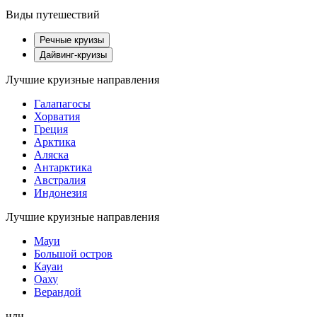
Виды путешествий
Речные круизы
Дайвинг-круизы
Лучшие круизные направления
Галапагосы
Хорватия
Греция
Арктика
Аляска
Антарктика
Австралия
Индонезия
Лучшие круизные направления
Мауи
Большой остров
Кауаи
Оаху
Верандой
или