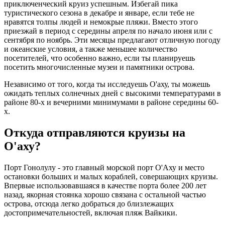
приключенческий круиз успешным. Избегай пика
туристического сезона в декабре и январе, если тебе не
нравятся толпы людей и немокрые пляжи. Вместо этого
приезжай в период с середины апреля по начало июня или с
сентября по ноябрь. Эти месяцы предлагают отличную погоду
и океанские условия, а также меньшее количество
посетителей, что особенно важно, если ты планируешь
посетить многочисленные музеи и памятники острова.
Независимо от того, когда ты исследуешь О'аху, ты можешь
ожидать теплых солнечных дней с высокими температурами в
районе 80-х и вечерними минимумами в районе середины 60-
х.
Откуда отправляются круизы на
О'аху?
Порт Гонолулу - это главный морской порт О'Аху и место
остановки больших и малых кораблей, совершающих круизы.
Впервые использовавшаяся в качестве порта более 200 лет
назад, якорная стоянка хорошо связана с остальной частью
острова, отсюда легко добраться до близлежащих
достопримечательностей, включая пляж Вайкики.