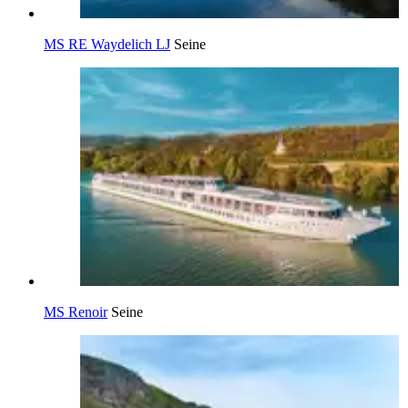
MS RE Waydelich LJ
Seine
MS Renoir
Seine