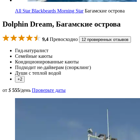
All Star Blackbeards Morning Star
Багамские острова
Dolphin Dream, Багамские острова
9,4
Превосходно
12 проверенных отзывов
Гид-натуралист
Семейные каюты
Кондиционированные каюты
Подходит не-дайверам (снорклинг)
Души с теплой водой
+2
от
$
555
/день
Проверьте даты