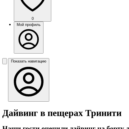
0
Мой профиль
Показать навигацию
Дайвинг в пещерах Тринити
Наши гости оценили дайвинг на борту ла