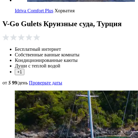
Idriva Comfort Plus
Хорватия
V-Go Gulets Круизные суда, Турция
Бесплатный интернет
Собственные ванные комнаты
Кондиционированные каюты
Души с теплой водой
+1
от
$
99
/день
Проверьте даты