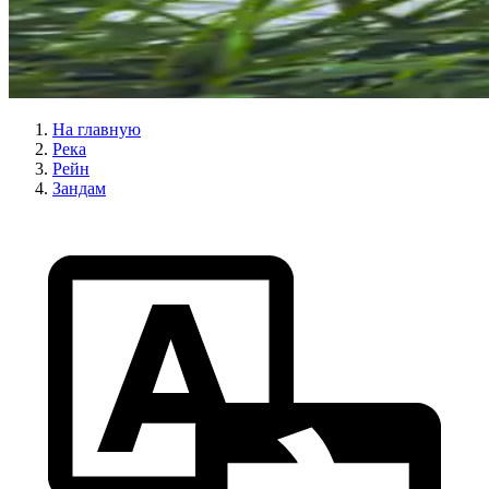
На главную
Река
Рейн
Зандам