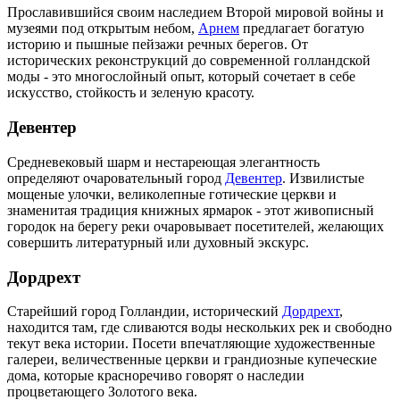
Прославившийся своим наследием Второй мировой войны и
музеями под открытым небом,
Арнем
предлагает богатую
историю и пышные пейзажи речных берегов. От
исторических реконструкций до современной голландской
моды - это многослойный опыт, который сочетает в себе
искусство, стойкость и зеленую красоту.
Девентер
Средневековый шарм и нестареющая элегантность
определяют очаровательный город
Девентер
. Извилистые
мощеные улочки, великолепные готические церкви и
знаменитая традиция книжных ярмарок - этот живописный
городок на берегу реки очаровывает посетителей, желающих
совершить литературный или духовный экскурс.
Дордрехт
Старейший город Голландии, исторический
Дордрехт
,
находится там, где сливаются воды нескольких рек и свободно
текут века истории. Посети впечатляющие художественные
галереи, величественные церкви и грандиозные купеческие
дома, которые красноречиво говорят о наследии
процветающего Золотого века.