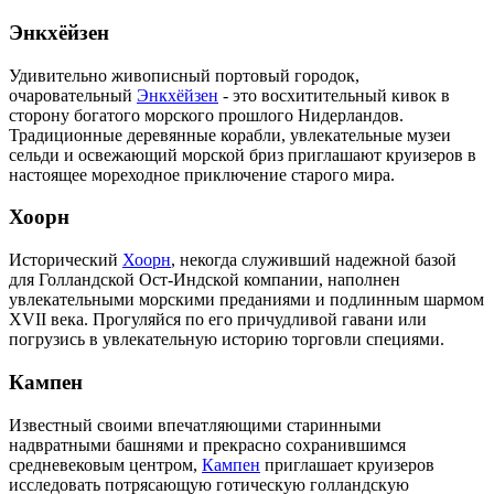
Энкхёйзен
Удивительно живописный портовый городок,
очаровательный
Энкхёйзен
- это восхитительный кивок в
сторону богатого морского прошлого Нидерландов.
Традиционные деревянные корабли, увлекательные музеи
сельди и освежающий морской бриз приглашают круизеров в
настоящее мореходное приключение старого мира.
Хоорн
Исторический
Хоорн
, некогда служивший надежной базой
для Голландской Ост-Индской компании, наполнен
увлекательными морскими преданиями и подлинным шармом
XVII века. Прогуляйся по его причудливой гавани или
погрузись в увлекательную историю торговли специями.
Кампен
Известный своими впечатляющими старинными
надвратными башнями и прекрасно сохранившимся
средневековым центром,
Кампен
приглашает круизеров
исследовать потрясающую готическую голландскую