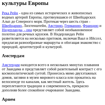
культуры Европы
Река Рейн
- одна из самых исторических и живописных
водных артерий Европы, протянувшаяся от Швейцарских
Альп до Северного моря. Протекая через шесть стран -
Швейцарию
, Лихтенштейн,
Австрию
,
Германию
,
Францию
и
Нидерланды, - она
представляет собой необыкновенное
полотно для речных круизов. В Нидерландах Рейн
разветвляется на несколько притоков, включая Ваал и Ийссел,
предлагая разнообразные маршруты и обогащая знакомство с
природой, архитектурой и культурой.
Амстердам
Амстердам
находится всего в нескольких минутах плавания
от Заандама и представляет собой разительный контраст с его
космополитической суетой. Пронесись мимо двухэтажных
домов, загляни в музеи мирового класса или прокатись на
велосипеде по каналам, как местный житель. Здесь
переплетаются традиции и современность, прекрасно
дополняя более спокойное очарование Заандама.
Арнем