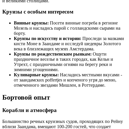
и великими столицами.
Круизы с особым интересом
Винные круизы:
Посети винные погреба в регионе
Мозель и насладись парой с голландскими сырами на
борту.
Круизы по искусству и истории:
Проследи за мазками
кисти Моне в Заандаме и исследуй шедевры Золотого
века в близлежащих музеях Амстердама.
Круизы по рождественским рынкам:
Ощути
праздничное веселье в таких городах, как Кельн и
Утрехт, с праздничными огнями на берегу реки и
зимними угощениями.
Кулинарные круизы:
Насладись местными вкусами -
от заандамских poffertjes и копченого угря до меню,
отмеченного звездами Мишлен, в Роттердаме.
Бортовой опыт
Корабли и атмосфера
Большинство речных круизных судов, проходящих по Рейну
вблизи Заандама, вмещают 100-200 гостей, что создает