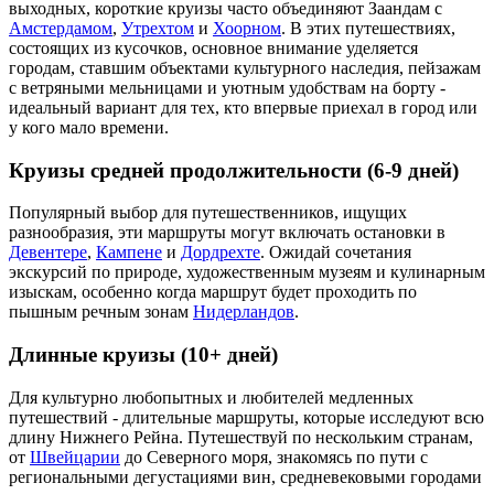
выходных, короткие круизы часто объединяют Заандам с
Амстердамом
,
Утрехтом
и
Хоорном
. В этих путешествиях,
состоящих из кусочков, основное внимание уделяется
городам, ставшим объектами культурного наследия, пейзажам
с ветряными мельницами и уютным удобствам на борту -
идеальный вариант для тех, кто впервые приехал в город или
у кого мало времени.
Круизы средней продолжительности (6-9 дней)
Популярный выбор для путешественников, ищущих
разнообразия, эти маршруты могут включать остановки в
Девентере
,
Кампене
и
Дордрехте
. Ожидай сочетания
экскурсий по природе, художественным музеям и кулинарным
изыскам, особенно когда маршрут будет проходить по
пышным речным зонам
Нидерландов
.
Длинные круизы (10+ дней)
Для культурно любопытных и любителей медленных
путешествий - длительные маршруты, которые исследуют всю
длину Нижнего Рейна. Путешествуй по нескольким странам,
от
Швейцарии
до Северного моря, знакомясь по пути с
региональными дегустациями вин, средневековыми городами