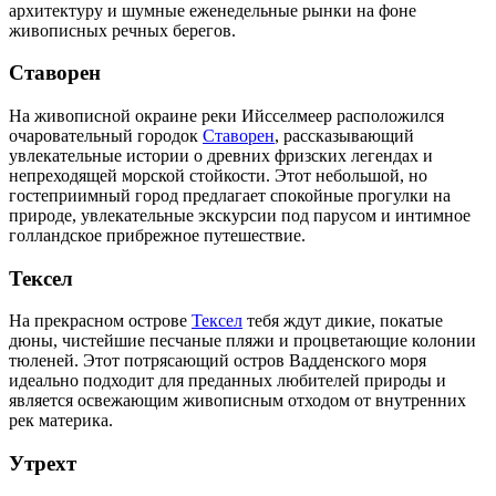
архитектуру и шумные еженедельные рынки на фоне
живописных речных берегов.
Ставорен
На живописной окраине реки Ийсселмеер расположился
очаровательный городок
Ставорен
, рассказывающий
увлекательные истории о древних фризских легендах и
непреходящей морской стойкости. Этот небольшой, но
гостеприимный город предлагает спокойные прогулки на
природе, увлекательные экскурсии под парусом и интимное
голландское прибрежное путешествие.
Тексел
На прекрасном острове
Тексел
тебя ждут дикие, покатые
дюны, чистейшие песчаные пляжи и процветающие колонии
тюленей. Этот потрясающий остров Вадденского моря
идеально подходит для преданных любителей природы и
является освежающим живописным отходом от внутренних
рек материка.
Утрехт