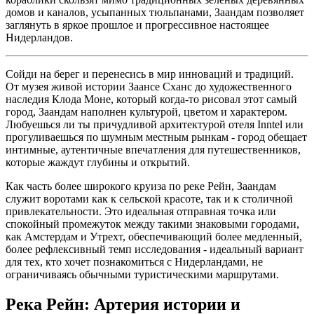
домов и каналов, усыпанных тюльпанами, Заандам позволяет
заглянуть в яркое прошлое и прогрессивное настоящее
Нидерландов.
Сойди на берег и перенесись в мир инноваций и традиций.
От музея живой истории Заансе Сханс до художественного
наследия Клода Моне, который когда-то рисовал этот самый
город, Заандам наполнен культурой, цветом и характером.
Любуешься ли ты причудливой архитектурой отеля Inntel или
прогуливаешься по шумным местным рынкам - город обещает
интимные, аутентичные впечатления для путешественников,
которые жаждут глубины и открытий.
Как часть более широкого круиза по реке Рейн, Заандам
служит воротами как к сельской красоте, так и к столичной
привлекательности. Это идеальная отправная точка или
спокойный промежуток между такими знаковыми городами,
как Амстердам и Утрехт, обеспечивающий более медленный,
более рефлексивный темп исследования - идеальный вариант
для тех, кто хочет познакомиться с Нидерландами, не
ограничиваясь обычными туристическими маршрутами.
Река Рейн: Артерия истории и