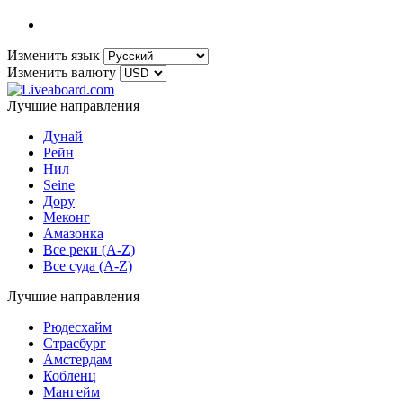
Изменить язык
Изменить валюту
Лучшие направления
Дунай
Рейн
Нил
Seine
Дору
Меконг
Амазонка
Все реки (A-Z)
Все суда (A-Z)
Лучшие направления
Рюдесхайм
Страсбург
Амстердам
Кобленц
Мангейм