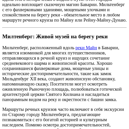
идеально воплощает сказочную магию Баварии. Мильтенберг
с его фахверковыми зданиями, мощеными улочками и
спокойствием на берегу реки - обязательное место в любом
маршруте речного круиза по Майну или Рейну-Майну-Дунаю.
Милтенберг: Живой музей на берегу реки
Мильтенберг, расположенный вдоль
реки Майн
в Баварии,
является изюминкой для многих путешественников,
отправляющихся в речной круиз и ищущих сочетание
средневекового шарма и живописной красоты.
Хорошо
сохранившиеся фахверковые дома, мощеные улицы и
исторические достопримечательности, такие как замок
Мильденбург XII века, создают живописную обстановку,
напоминающую сказку.
Посетители могут осмотреть
оживленную Рыночную площадь, полюбоваться готической
архитектурой церкви Святого Килиана и насладиться
панорамным видом на реку и окрестности с башни замка.
Маршруты речных круизов часто включают в себя экскурсии
по Старому городу Мильтенберга, предлагающие
познакомиться с его богатой историей и культурным
наследием.
Помимо осмотра достопримечательностей,