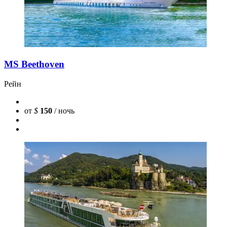
MS Beethoven
Рейн
от
$
150
/ ночь