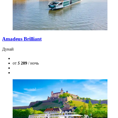
Amadeus Brilliant
Дунай
от
$
289
/ ночь