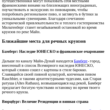
путешественники могут побаловать себя местными
франконскими винами на близлежащих виноградниках,
поучаствовать в экскурсиях по пивоварням, чтобы
попробовать региональное пиво, и заглянуть в бутики за
уникальными сувенирами.
Благодаря сочетанию
исторической привлекательности и теплого гостеприимства
Мильтенберг станет незабываемой остановкой во время
круизов по реке Майн.
Ближайшие места для речных круизов
Бамберг: Наследие ЮНЕСКО и франконское очарование
Дальше по каналу Майн-Дунай находится
Бамберг
- город,
внесенный в список Всемирного наследия ЮНЕСКО,
который словно сошел с картины в стиле барокко.
Славящийся своей пивной культурой, копченым пивом
Rauchbier, и такими архитектурными чудесами, как Старая
ратуша (Altes Rathaus), возвышающаяся над рекой, Бамберг
предлагает богатую чувствами остановку во время твоего
речного круиза.
Вюрцбург: Величие Резиденции и винная страна