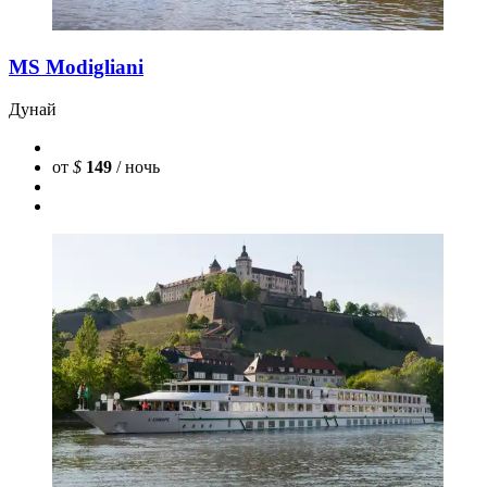
MS Modigliani
Дунай
от
$
149
/ ночь