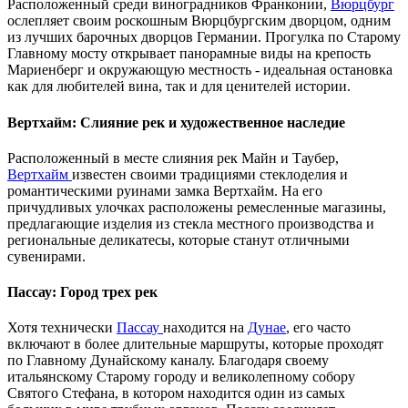
Расположенный среди виноградников Франконии,
Вюрцбург
ослепляет своим роскошным Вюрцбургским дворцом, одним
из лучших барочных дворцов Германии. Прогулка по Старому
Главному мосту открывает панорамные виды на крепость
Мариенберг и окружающую местность - идеальная остановка
как для любителей вина, так и для ценителей истории.
Вертхайм: Слияние рек и художественное наследие
Расположенный в месте слияния рек Майн и Таубер,
Вертхайм
известен своими традициями стеклоделия и
романтическими руинами замка Вертхайм. На его
причудливых улочках расположены ремесленные магазины,
предлагающие изделия из стекла местного производства и
региональные деликатесы, которые станут отличными
сувенирами.
Пассау: Город трех рек
Хотя технически
Пассау
находится на
Дунае
, его часто
включают в более длительные маршруты, которые проходят
по Главному Дунайскому каналу. Благодаря своему
итальянскому Старому городу и великолепному собору
Святого Стефана, в котором находится один из самых