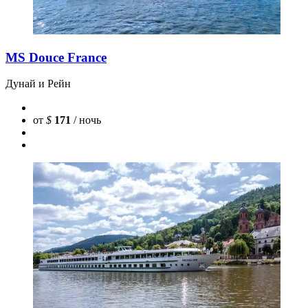
MS Douce France
Дунай и Рейн
от
$
171
/ ночь