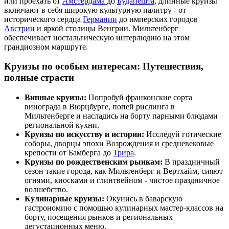
или проехать от
Амстердама
до
Будапешта
, длинные круизы
включают в себя широкую культурную палитру - от
исторического сердца
Германии
до имперских городов
Австрии
и яркой столицы Венгрии. Мильтенберг
обеспечивает ностальгическую интерлюдию на этом
грандиозном маршруте.
Круизы по особым интересам: Путешествия,
полные страсти
Винные круизы:
Попробуй франконские сорта
винограда в Вюрцбурге, попей рислинга в
Мильтенберге и насладись на борту парными блюдами
региональной кухни.
Круизы по искусству и истории:
Исследуй готические
соборы, дворцы эпохи Возрождения и средневековые
крепости от Бамберга до
Трира
.
Круизы по рождественским рынкам:
В праздничный
сезон такие города, как Мильтенберг и Вертхайм, сияют
огнями, киосками и глинтвейном - чистое праздничное
волшебство.
Кулинарные круизы:
Окунись в баварскую
гастрономию с помощью кулинарных мастер-классов на
борту, посещения рынков и региональных
дегустационных меню.