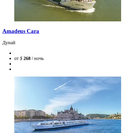
Amadeus Cara
Дунай
от
$
268
/ ночь