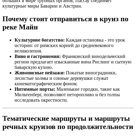
больших в мире трубных органов, Пассау соединяет
культурные миры Баварии и Австрии.
Почему стоит отправиться в круиз по
реке Майн
Культурное богатство:
Каждая остановка - это урок
истории: от римских корней до средневекового
великолепия.
Вино и гастрономия:
Франконский винодельческий
регион предлагает изысканные вина Рислинг и сытную
баварскую кухню.
Живописные пейзажи:
Покатые виноградники,
лесистые холмы и сонные деревушки служат
кинематографическим фоном.
Интимные порты:
Маленькие городки, такие как
Мильтенберг, позволяют неторопливо и без толпы
исследовать окрестности.
Тематические маршруты и маршруты
речных круизов по продолжительности