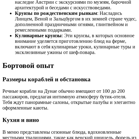
наследие Австрии с экскурсиями по музеям, барочной
архитектурой и беседами с искусствоведами.
Круизы по рождественским рынкам
: Насладись
Линцем, Веной и Зальцбургом в их зимней стране чудес,
дополненной праздничными огнями, глинтвейном и
ремесленными подарками.
Кулинарные круизы
: Эти круизы, в которых основное
внимание уделяется приготовлению блюд на ферме,
включают в себя кулинарные уроки, кулинарные туры и
эксклюзивные ужины от шеф-повара.
Бортовой опыт
Размеры кораблей и обстановка
Речные корабли на Дунае обычно вмещают от 100 до 200
пассажиров, предлагая интимную атмосферу бутик-отеля.
Тебя ждут панорамные салоны, открытые палубы и элегантно
оформленные каюты.
Кухня и вино
В меню представлены сезонные блюда, вдохновленные
местными традициями, такие как венский шницель, форель из