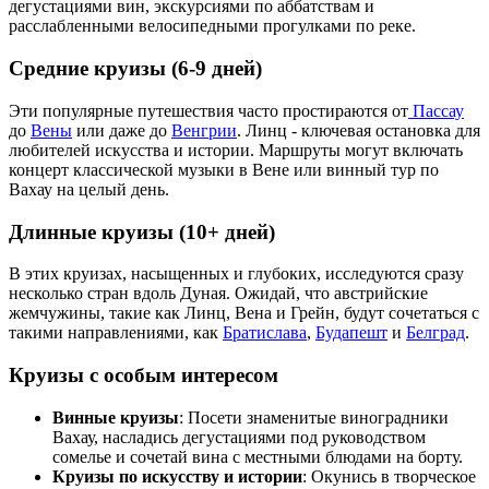
дегустациями вин, экскурсиями по аббатствам и
расслабленными велосипедными прогулками по реке.
Средние круизы (6-9 дней)
Эти популярные путешествия часто простираются от
Пассау
до
Вены
или даже до
Венгрии
. Линц - ключевая остановка для
любителей искусства и истории. Маршруты могут включать
концерт классической музыки в Вене или винный тур по
Вахау на целый день.
Длинные круизы (10+ дней)
В этих круизах, насыщенных и глубоких, исследуются сразу
несколько стран вдоль Дуная. Ожидай, что австрийские
жемчужины, такие как Линц, Вена и Грейн, будут сочетаться с
такими направлениями, как
Братислава
,
Будапешт
и
Белград
.
Круизы с особым интересом
Винные круизы
: Посети знаменитые виноградники
Вахау, насладись дегустациями под руководством
сомелье и сочетай вина с местными блюдами на борту.
Круизы по искусству и истории
: Окунись в творческое