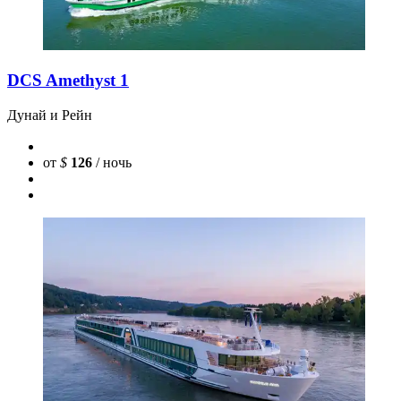
DCS Amethyst 1
Дунай и Рейн
от
$
126
/ ночь