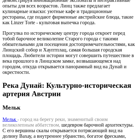
демонстрируя инновационные экспонаты и интерактивные
опыты для всех возрастов. Линц также предлагает
кулинарные изыски: уютные кафе и традиционные
рестораны, где подают фирменные австрийские блюда, такие
как Linzer Torte - культовая выпечка города.
Прогулка по историческому центру города откроет перед
тобой барочное великолепие Старого города с такими
обязательными для посещения достопримечательностями, как
Линцский собор и Хауптплац, самая большая городская
площадь. Любители истории могут совершить путешествие в
века прошлого в Линцском замке, возвышающемся над
городом, откуда открывается панорамный вид на Дунай и
окрестности.
Река Дунай: Культурно-историческая
артерия Австрии
Мельк
Мельк
- город на берегу реки, знаменитый своим
великолепным аббатством
,
шедевром барочной архитектуры.
С его вершины скалы открывается потрясающий вид на
долину Вахау, а внутреннее убранство, богатое фресками,