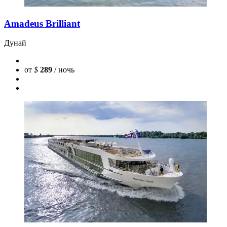
Amadeus Brilliant
Дунай
от
$
289
/ ночь