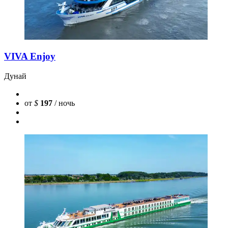
VIVA Enjoy
Дунай
от
$
197
/ ночь