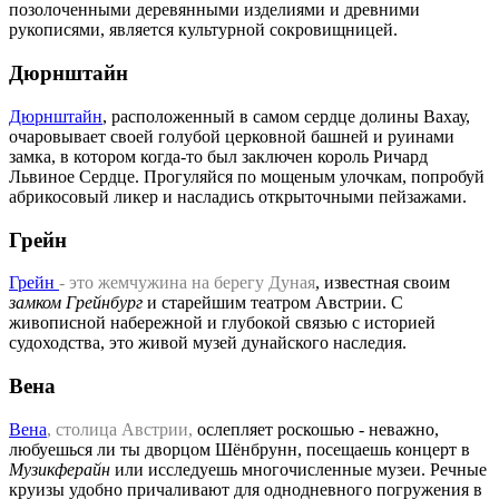
позолоченными деревянными изделиями и древними
рукописями, является культурной сокровищницей.
Дюрнштайн
Дюрнштайн
, расположенный в самом сердце долины Вахау,
очаровывает своей голубой церковной башней и руинами
замка, в котором когда-то был заключен король Ричард
Львиное Сердце. Прогуляйся по мощеным улочкам, попробуй
абрикосовый ликер и насладись открыточными пейзажами.
Грейн
Грейн
- это жемчужина на берегу Дуная
, известная своим
замком Грейнбург
и старейшим театром Австрии. С
живописной набережной и глубокой связью с историей
судоходства, это живой музей дунайского наследия.
Вена
Вена
, столица Австрии,
ослепляет роскошью - неважно,
любуешься ли ты дворцом Шёнбрунн, посещаешь концерт в
Музикферайн
или исследуешь многочисленные музеи. Речные
круизы удобно причаливают для однодневного погружения в