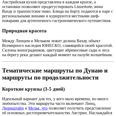
Австрийская кухня представлена в каждом круизе, а
остановки позволяют продегустировать Linzertorte, вина
Вахау и траппистское пиво. Блюда на борту подаются в паре с
региональными винами и курируются местными шеф-
поварами для аутентичного гастрономического путешествия.
Природная красота
Между Линцем и Мельком лежит долина Вахау, объект
Всемирного наследия ЮНЕСКО, славящийся своей красотой.
Склоны виноградников, цветущие абрикосовые сады и леса
на берегу реки делают каждый момент на палубе волшебным.
Тематические маршруты по Дунаю и
маршруты по продолжительности
Короткие круизы (3-5 дней)
Идеальный вариант для тех, у кого мало времени, но много
любопытства. Эти маршруты часто включают Линц,
Дюрнштайн
и
Мельк, что
позволяет получить представление
об основных достопримечательностях Австрии. Наслаждайся