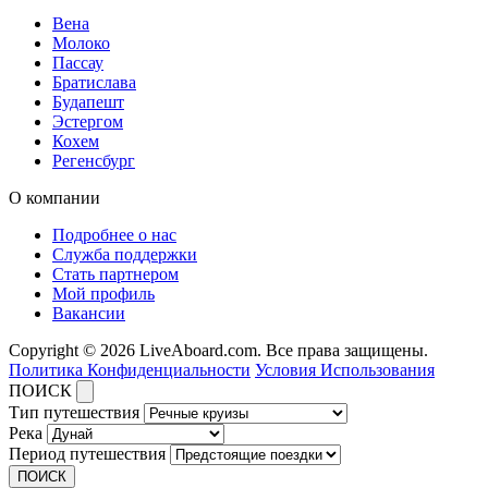
Вена
Молоко
Пассау
Братислава
Будапешт
Эстергом
Кохем
Регенсбург
О компании
Подробнее о нас
Служба поддержки
Стать партнером
Мой профиль
Вакансии
Copyright © 2026 LiveAboard.com. Все права защищены.
Политика Конфиденциальности
Условия Использования
ПОИСК
Тип путешествия
Река
Период путешествия
ПОИСК