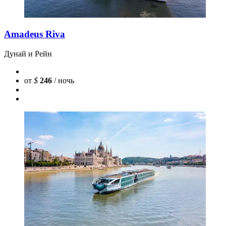
Amadeus Riva
Дунай и Рейн
от
$
246
/ ночь