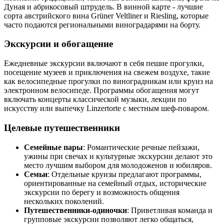
Дуная и абрикосовый штрудель. В винной карте - лучшие
сорта австрийского вина Grüner Veltliner и Riesling, которые
часто подаются региональными виноградарями на борту.
Экскурсии и обогащение
Ежедневные экскурсии включают в себя пешие прогулки,
посещение музеев и приключения на свежем воздухе, такие
как велосипедные прогулки по виноградникам или круиз на
электронном велосипеде. Программы обогащения могут
включать концерты классической музыки, лекции по
искусству или выпечку Linzertorte с местным шеф-поваром.
Целевые путешественники
Семейные пары
: Романтические речные пейзажи,
ужины при свечах и культурные экскурсии делают это
место лучшим выбором для молодоженов и юбиляров.
Семьи
: Отдельные круизы предлагают программы,
ориентированные на семейный отдых, исторические
экскурсии по берегу и возможность общения
нескольких поколений.
Путешественники-одиночки
: Приветливая команда и
групповые экскурсии позволяют легко общаться,