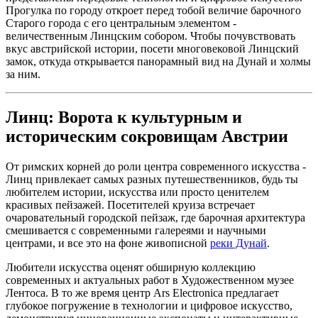
Прогулка по городу откроет перед тобой величие барочного
Старого города с его центральным элементом -
величественным Линцским собором. Чтобы почувствовать
вкус австрийской истории, посети многовековой Линцский
замок, откуда открывается панорамный вид на Дунай и холмы
за ним.
Линц: Ворота к культурным и
историческим сокровищам Австрии
От римских корней до роли центра современного искусства -
Линц привлекает самых разных путешественников, будь ты
любителем истории, искусства или просто ценителем
красивых пейзажей. Посетителей круиза встречает
очаровательный городской пейзаж, где барочная архитектура
смешивается с современными галереями и научными
центрами, и все это на фоне живописной
реки Дунай
.
Любители искусства оценят обширную коллекцию
современных и актуальных работ в Художественном музее
Лентоса. В то же время центр Ars Electronica предлагает
глубокое погружение в технологии и цифровое искусство,