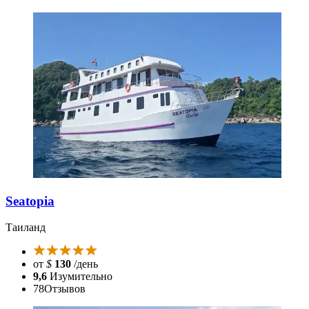
Seatopia
Таиланд
от
$
130
/день
9,6
Изумительно
78
Отзывов