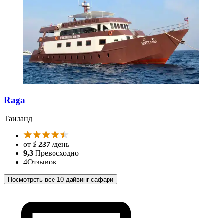
Raga
Таиланд
от
$
237
/день
9,3
Превосходно
4
Отзывов
Посмотреть все 10 дайвинг-сафари