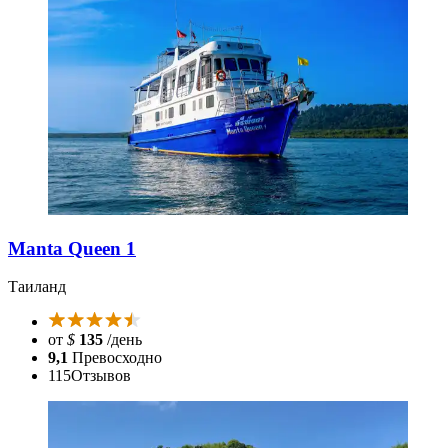
Manta Queen 1
Таиланд
от
$
135
/день
9,1
Превосходно
115
Отзывов