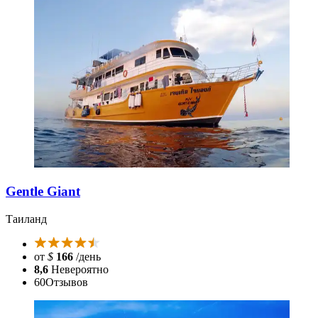
Gentle Giant
Таиланд
от
$
166
/день
8,6
Невероятно
60
Отзывов