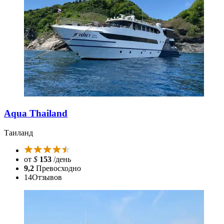
Aqua Thailand
Таиланд
от
$
153
/день
9,2
Превосходно
14
Отзывов