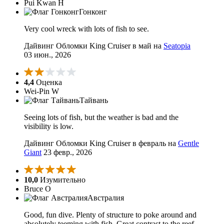
Pui Kwan H
Гонконг
Very cool wreck with lots of fish to see.
Дайвинг Обломки King Cruiser в май на
Seatopia
03 июн., 2026
4,4
Оценка
Wei-Pin W
Тайвань
Seeing lots of fish, but the weather is bad and the
visibility is low.
Дайвинг Обломки King Cruiser в февраль на
Gentle
Giant
23 февр., 2026
10,0
Изумительно
Bruce O
Австралия
Good, fun dive. Plenty of structure to poke around and
absolutely teeming with fish. Great contrast to the reef