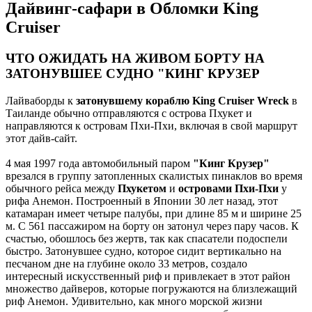
Дайвинг-сафари в Обломки King
Cruiser
ЧТО ОЖИДАТЬ НА ЖИВОМ БОРТУ НА
ЗАТОНУВШЕЕ СУДНО "КИНГ КРУЗЕР
Лайваборды к
затонувшему кораблю King Cruiser Wreck
в
Таиланде обычно отправляются с острова Пхукет и
направляются к островам Пхи-Пхи, включая в свой маршрут
этот дайв-сайт.
4 мая 1997 года автомобильный паром
"Кинг Крузер"
врезался в группу затопленных скалистых пинаклов во время
обычного рейса между
Пхукетом
и
островами Пхи-Пхи
у
рифа Анемон. Построенный в Японии 30 лет назад, этот
катамаран имеет четыре палубы, при длине 85 м и ширине 25
м. С 561 пассажиром на борту он затонул через пару часов. К
счастью, обошлось без жертв, так как спасатели подоспели
быстро. Затонувшее судно, которое сидит вертикально на
песчаном дне на глубине около 33 метров, создало
интересный искусственный риф и привлекает в этот район
множество дайверов, которые погружаются на близлежащий
риф Анемон. Удивительно, как много морской жизни