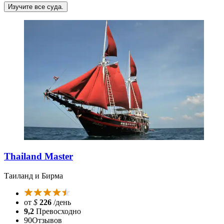
Изучите все суда.
Thailand Master
Таиланд и Бирма
от
$
226
/день
9,2
Превосходно
90
Отзывов