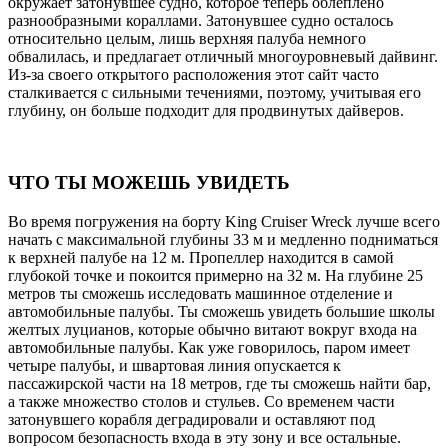
окружает затонувшее судно, которое теперь облеплено
разнообразными кораллами. Затонувшее судно осталось
относительно целым, лишь верхняя палуба немного
обвалилась, и предлагает отличный многоуровневый дайвинг.
Из-за своего открытого расположения этот сайт часто
сталкивается с сильными течениями, поэтому, учитывая его
глубину, он больше подходит для продвинутых дайверов.
ЧТО ТЫ МОЖЕШЬ УВИДЕТЬ
Во время погружения на борту King Cruiser Wreck лучше всего
начать с максимальной глубины 33 м и медленно подниматься
к верхней палубе на 12 м. Пропеллер находится в самой
глубокой точке и покоится примерно на 32 м. На глубине 25
метров ты сможешь исследовать машинное отделение и
автомобильные палубы. Ты сможешь увидеть большие школы
желтых луцианов, которые обычно витают вокруг входа на
автомобильные палубы. Как уже говорилось, паром имеет
четыре палубы, и швартовая линия опускается к
пассажирской части на 18 метров, где ты сможешь найти бар,
а также множество столов и стульев. Со временем части
затонувшего корабля деградировали и оставляют под
вопросом безопасность входа в эту зону и все остальные.