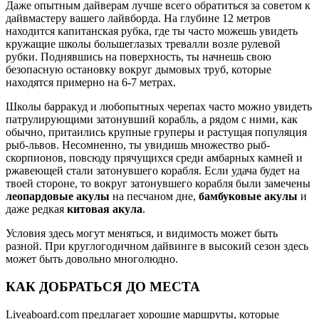
Даже опытным дайверам лучше всего обратиться за советом к
дайвмастеру вашего лайвборда. На глубине 12 метров
находится капитанская рубка, где ты часто можешь увидеть
кружащие школы большеглазых тревалли возле рулевой
рубки. Поднявшись на поверхность, ты начнешь свою
безопасную остановку вокруг дымовых труб, которые
находятся примерно на 6-7 метрах.
Школы барракуд и любопытных черепах часто можно увидеть
патрулирующими затонувший корабль, а рядом с ними, как
обычно, притаились крупные груперы и растущая популяция
рыб-львов. Несомненно, ты увидишь множество рыб-
скорпионов, повсюду прячущихся среди амбарных камней и
ржавеющей стали затонувшего корабля. Если удача будет на
твоей стороне, то вокруг затонувшего корабля были замечены
леопардовые акулы
на песчаном дне,
бамбуковые акулы
и
даже редкая
китовая акула
.
Условия здесь могут меняться, и видимость может быть
разной. При круглогодичном дайвинге в высокий сезон здесь
может быть довольно многолюдно.
КАК ДОБРАТЬСЯ ДО МЕСТА
Liveaboard.com предлагает хорошие маршруты, которые