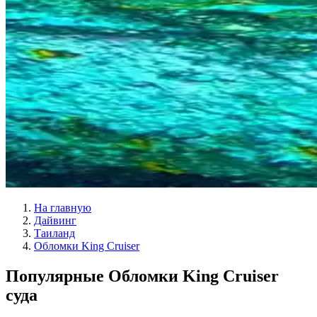
На главную
Дайвинг
Таиланд
Обломки King Cruiser
Популярные Обломки King Cruiser
суда