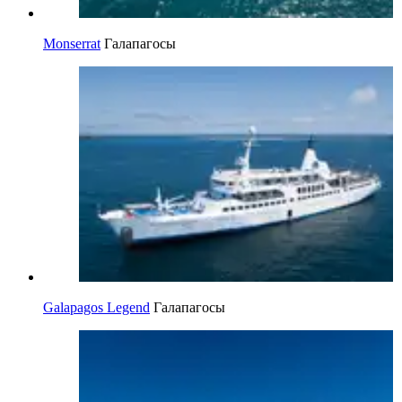
Monserrat
Галапагосы
Galapagos Legend
Галапагосы