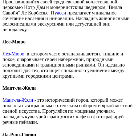
Прославившийся своей средневековой коллегиальной
церковью Нотр-Дам и модернистским шедевром "Вилла
Савойя" Ле Корбюзье,
Пуасси
предлагает уникальное
сочетание наследия и инноваций. Насладись живописными
велосипедными экскурсиями или дегустацией вин
неподалеку.
Лес-Мюро
Лез-Мюро
, в котором часто останавливаются в тишине и
покое, очаровывает своей набережной, природными
заповедниками и традиционными рынками. Он идеально
подходит для тех, кто ищет спокойного уединения между
крупными городскими центрами.
Мант-ла-Жоли
Мант-ла-Жоли
- это исторический город, который может
похвастаться красивым готическим собором и яркой местной
сценой искусства. Прогуляйся по мощеным улочкам,
насладись культурой французских кафе и сфотографируй
речные пейзажи.
Ла-Рош-Гюйон