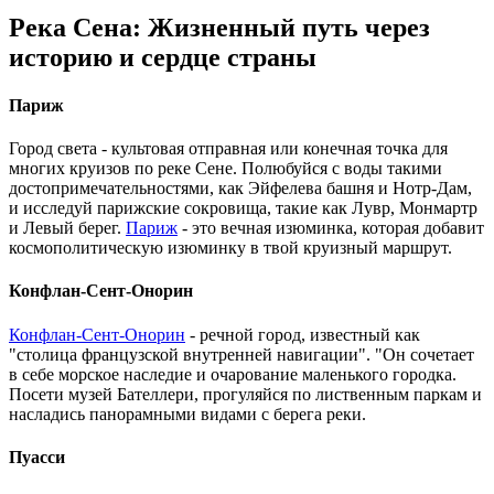
Река Сена: Жизненный путь через
историю и сердце страны
Париж
Город света - культовая отправная или конечная точка для
многих круизов по реке Сене. Полюбуйся с воды такими
достопримечательностями, как Эйфелева башня и Нотр-Дам,
и исследуй парижские сокровища, такие как Лувр, Монмартр
и Левый берег.
Париж
- это вечная изюминка, которая добавит
космополитическую изюминку в твой круизный маршрут.
Конфлан-Сент-Онорин
Конфлан-Сент-Онорин
- речной город, известный как
"столица французской внутренней навигации". "Он сочетает
в себе морское наследие и очарование маленького городка.
Посети музей Бателлери, прогуляйся по лиственным паркам и
насладись панорамными видами с берега реки.
Пуасси