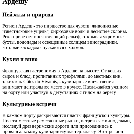
Ардешу
Пейзажи и природа
Регион Ардеш - это пиршество для чувств: живописные
известняковые ущелья, бирюзовые воды и лесистые склоны.
Река прорезает впечатляющий рельеф, открывая укромные
бухты, водопады и освещенные солнцем виноградники,
которые каскадом спускаются с холмов.
Кухня и вино
Французская гастрономия в Ардеше на высоте. От козьих
сыров и блюд, пропитанных трюфелями, до местных вин,
таких как Côtes du Vivarais, - кулинарные впечатления
занимают центральное место в круизе. Наслаждайся ужином
на борту или участвуй в дегустациях с гидом на берегу.
Культурные встречи
В каждом порту раскрываются пласты французской культуры.
Посети местные ремесленные рынки, встреться с виноделами,
исследуй древнеримские дороги или присоединись к
провансальскому кулинарному мастер-классу. Этот регион