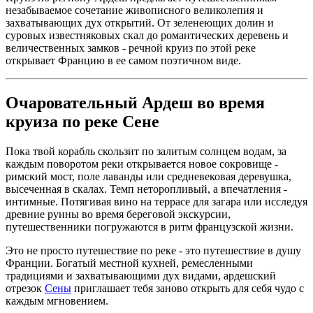
незабываемое сочетание живописного великолепия и
захватывающих дух открытий. От зеленеющих долин и
суровых известняковых скал до романтических деревень и
величественных замков - речной круиз по этой реке
открывает Францию в ее самом поэтичном виде.
Очаровательный Ардеш во время
круиза по реке Сене
Пока твой корабль скользит по залитым солнцем водам, за
каждым поворотом реки открывается новое сокровище -
римский мост, поле лаванды или средневековая деревушка,
высеченная в скалах. Темп неторопливый, а впечатления -
интимные. Потягивая вино на террасе для загара или исследуя
древние руины во время береговой экскурсии,
путешественники погружаются в ритм французской жизни.
Это не просто путешествие по реке - это путешествие в душу
Франции. Богатый местной кухней, ремесленными
традициями и захватывающими дух видами, ардешский
отрезок
Сены
приглашает тебя заново открыть для себя чудо с
каждым мгновением.