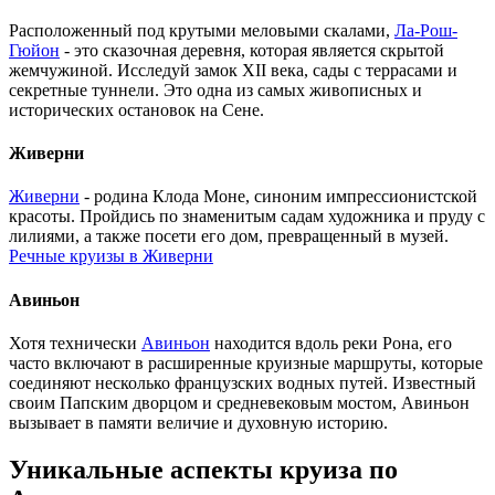
Расположенный под крутыми меловыми скалами,
Ла-Рош-
Гюйон
- это сказочная деревня, которая является скрытой
жемчужиной. Исследуй замок XII века, сады с террасами и
секретные туннели. Это одна из самых живописных и
исторических остановок на Сене.
Живерни
Живерни
- родина Клода Моне, синоним импрессионистской
красоты. Пройдись по знаменитым садам художника и пруду с
лилиями, а также посети его дом, превращенный в музей.
Речные круизы в Живерни
Авиньон
Хотя технически
Авиньон
находится вдоль реки Рона, его
часто включают в расширенные круизные маршруты, которые
соединяют несколько французских водных путей. Известный
своим Папским дворцом и средневековым мостом, Авиньон
вызывает в памяти величие и духовную историю.
Уникальные аспекты круиза по