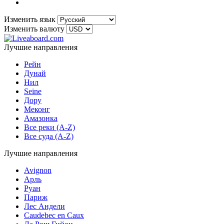
Изменить язык
Изменить валюту
Лучшие направления
Рейн
Дунай
Нил
Seine
Дору
Меконг
Амазонка
Все реки (A-Z)
Все суда (A-Z)
Лучшие направления
Avignon
Арль
Руан
Париж
Лес Андели
Caudebec en Caux