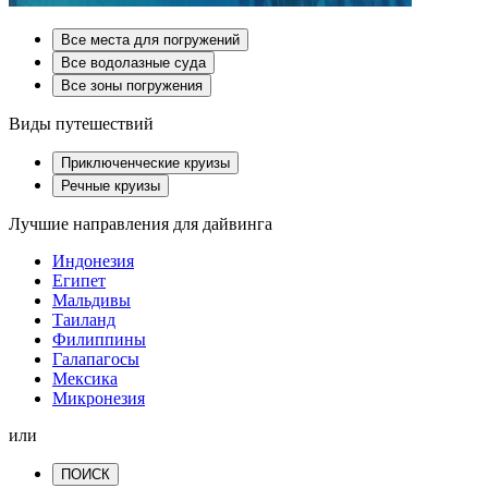
Все места для погружений
Все водолазные суда
Все зоны погружения
Виды путешествий
Приключенческие круизы
Речные круизы
Лучшие направления для дайвинга
Индонезия
Египет
Мальдивы
Таиланд
Филиппины
Галапагосы
Мексика
Микронезия
или
ПОИСК