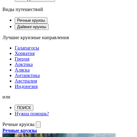
Виды путешествий
Речные круизы
Дайвинг-круизы
Лучшие круизные направления
Галапагосы
Хорватия
Греция
Арктика
Аляска
Антарктика
Австралия
Индонезия
или
ПОИСК
Нужна помощь?
Речные круизы
Речные круизы