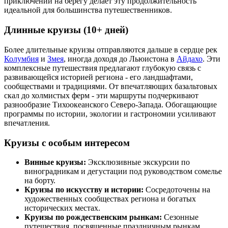
приключений на берегу делает эту продолжительность
идеальной для большинства путешественников.
Длинные круизы (10+ дней)
Более длительные круизы отправляются дальше в сердце рек
Колумбия
и
Змея
, иногда доходя до Льюистона в
Айдахо
. Эти
комплексные путешествия предлагают глубокую связь с
развивающейся историей региона - его ландшафтами,
сообществами и традициями. От впечатляющих базальтовых
скал до холмистых ферм - эти маршруты подчеркивают
разнообразие Тихоокеанского Северо-Запада. Обогащающие
программы по истории, экологии и гастрономии усиливают
впечатления.
Круизы с особым интересом
Винные круизы:
Эксклюзивные экскурсии по
виноградникам и дегустации под руководством сомелье
на борту.
Круизы по искусству и истории:
Сосредоточены на
художественных сообществах региона и богатых
исторических местах.
Круизы по рождественским рынкам:
Сезонные
путешествия, посвященные праздничным рынкам,