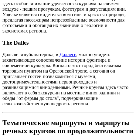
здесь особое внимание уделяется экскурсиям на свежем
воздухе - пешим прогулкам, фототурам и дегустациям вин.
Ущелье является свидетельством силы и красоты природы,
предлагая пассажирам непревзойденные возможности для
фотосъемки и обогащая их знаниями о геологии и
экосистемах региона.
The Dalles
Дальше вглубь материка, в
Даллесе
, можно увидеть
захватывающее сопоставление истории фронтира и
современной культуры. Когда-то этот город был важным
торговым пунктом на Орегонской тропе, а сегодня он
приглашает гостей познакомиться с музеями,
достопримечательностями первопроходцев и
развивающимися винодельнями. Речные круизы здесь часто
включают в себя экскурсии на местные виноградники и
обеды "от фермы до стола", подчеркивающие
сельскохозяйственную щедрость региона.
Тематические маршруты и маршруты
речных круизов по продолжительности