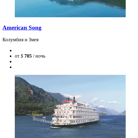
American Song
Колумбия и Змея
от
$
705
/ ночь