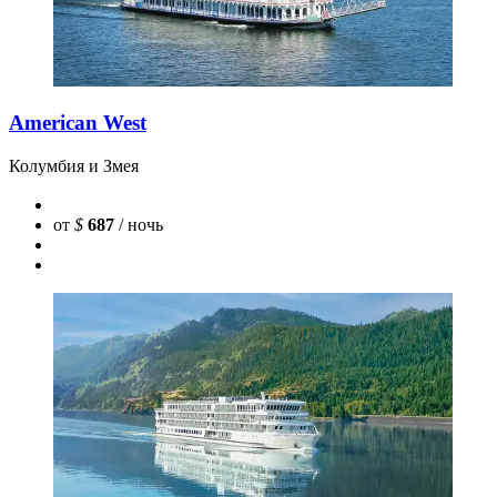
American West
Колумбия и Змея
от
$
687
/ ночь