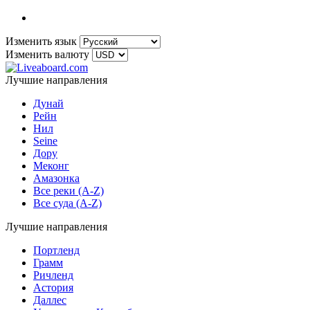
Изменить язык
Изменить валюту
Лучшие направления
Дунай
Рейн
Нил
Seine
Дору
Меконг
Амазонка
Все реки (A-Z)
Все суда (A-Z)
Лучшие направления
Портленд
Грамм
Ричленд
Астория
Даллес