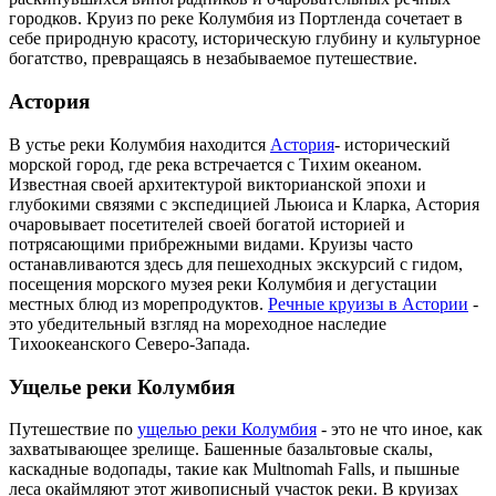
городков. Круиз по реке Колумбия из Портленда сочетает в
себе природную красоту, историческую глубину и культурное
богатство, превращаясь в незабываемое путешествие.
Астория
В устье реки Колумбия находится
Астория
- исторический
морской город, где река встречается с Тихим океаном.
Известная своей архитектурой викторианской эпохи и
глубокими связями с экспедицией Льюиса и Кларка, Астория
очаровывает посетителей своей богатой историей и
потрясающими прибрежными видами. Круизы часто
останавливаются здесь для пешеходных экскурсий с гидом,
посещения морского музея реки Колумбия и дегустации
местных блюд из морепродуктов.
Речные круизы в Астории
-
это убедительный взгляд на мореходное наследие
Тихоокеанского Северо-Запада.
Ущелье реки Колумбия
Путешествие по
ущелью реки Колумбия
- это не что иное, как
захватывающее зрелище. Башенные базальтовые скалы,
каскадные водопады, такие как Multnomah Falls, и пышные
леса окаймляют этот живописный участок реки. В круизах