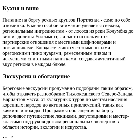
Кухня и вино
Питание на борту речных круизов Портленда - само по себе
изюминка. В меню особое внимание уделяется свежим,
региональным ингредиентам - от лосося из реки Колумбия до
вин из долины Уилламетт, - и часто используются
партнерские отношения с местными шеф-поварами и
поставщиками. Блюда сочетаются со знаменитыми
орегонскими пино нуарами, ремесленным пивом и
искусными спиртными напитками, создавая аутентичный
вкус региона в каждом блюде.
Экскурсии и обогащение
Береговые экскурсии продуманно подобраны таким образом,
чтобы отражать разнообразие Тихоокеанского Северо-Запада.
Вариантов масса: от культурных туров по местам наследия
коренных народов до активных приключений, таких как
каякинг и походы. Программы обогащения на борту
дополняют путешествие лекциями, дегустациями и мастер-
классами под руководством региональных экспертов в
области истории, экологии и искусства.