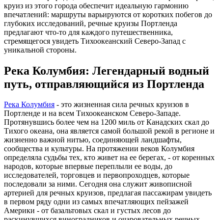
круиз из этого города обеспечит идеальную гармонию
впечатлений: маршруты варьируются от коротких побегов до
глубоких исследований, речные круизы Портленда
предлагают что-то для каждого путешественника,
стремящегося увидеть Тихоокеанский Северо-Запад с
уникальной стороны.
Река Колумбия: Легендарный водный
путь, отправляющийся из Портленда
Река Колумбия
- это жизненная сила речных круизов в
Портленде и на всем Тихоокеанском Северо-Западе.
Протянувшись более чем на 1200 миль от Канадских скал до
Тихого океана, она является самой большой рекой в регионе и
жизненно важной нитью, соединяющей ландшафты,
сообщества и культуры. На протяжении веков Колумбия
определяла судьбы тех, кто живет на ее берегах, - от коренных
народов, которые впервые переплыли ее воды, до
исследователей, торговцев и первопроходцев, которые
последовали за ними. Сегодня она служит живописной
артерией для речных круизов, предлагая пассажирам увидеть
в первом ряду одни из самых впечатляющих пейзажей
Америки - от базальтовых скал и густых лесов до
раскинувшихся виноградников и очаровательных речных