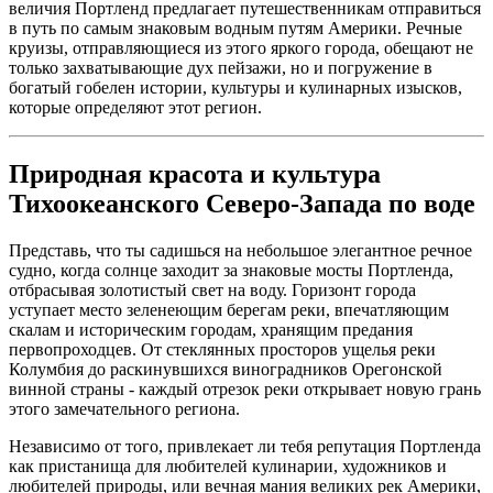
величия Портленд предлагает путешественникам отправиться
в путь по самым знаковым водным путям Америки. Речные
круизы, отправляющиеся из этого яркого города, обещают не
только захватывающие дух пейзажи, но и погружение в
богатый гобелен истории, культуры и кулинарных изысков,
которые определяют этот регион.
Природная красота и культура
Тихоокеанского Северо-Запада по воде
Представь, что ты садишься на небольшое элегантное речное
судно, когда солнце заходит за знаковые мосты Портленда,
отбрасывая золотистый свет на воду. Горизонт города
уступает место зеленеющим берегам реки, впечатляющим
скалам и историческим городам, хранящим предания
первопроходцев. От стеклянных просторов ущелья реки
Колумбия до раскинувшихся виноградников Орегонской
винной страны - каждый отрезок реки открывает новую грань
этого замечательного региона.
Независимо от того, привлекает ли тебя репутация Портленда
как пристанища для любителей кулинарии, художников и
любителей природы, или вечная мания великих рек Америки,