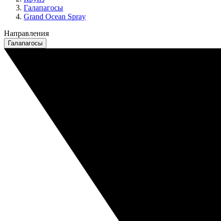
Галапагосы
Grand Ocean Spray
Направления
Галапагосы